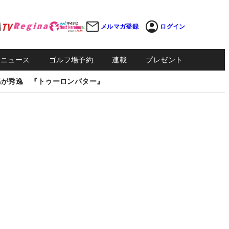
メルマガ登録
ログイン
Sニュース
ゴルフ場予約
連載
プレゼント
感が秀逸 『トゥーロンパター』