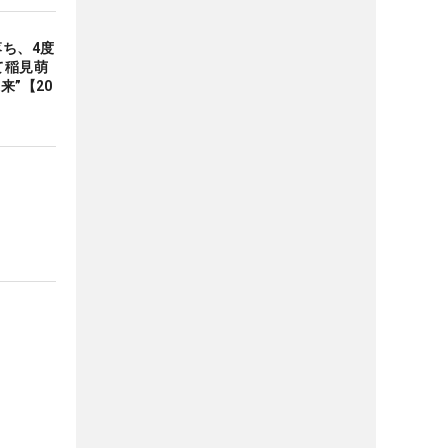
ち、4度
て稲見萌
来”【20