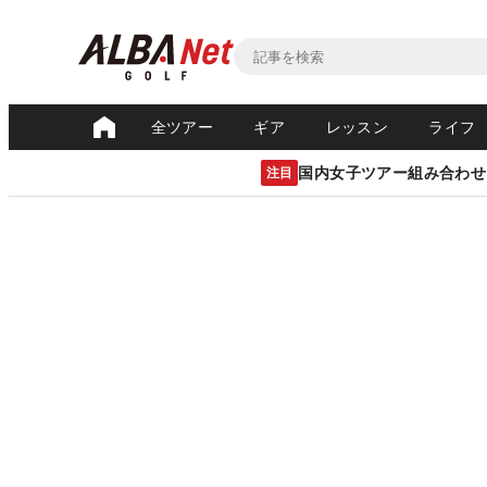
全ツアー
ギア
レッスン
ライフ
国内女子ツアー組み合わせ
注目