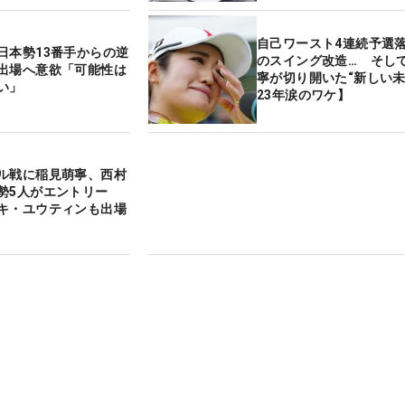
自己ワースト4連続予選落
日本勢13番手からの逆
のスイング改造… そし
出場へ意欲「可能性は
寧が切り開いた“新しい未
い」
23年涙のワケ】
ル戦に稲見萌寧、西村
勢5人がエントリー
キ・ユウティンも出場