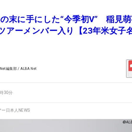
錯誤の末に手にした“今季初V” 稲見
米ツアーメンバー入り【23年米女子
 Net編集部
/
ALBA Net
2時30分
アー日本人NEWS