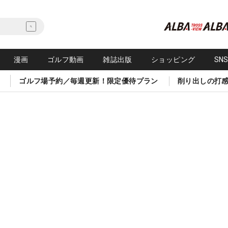
漫画
ゴルフ動画
雑誌出版
ショッピング
SN
ゴルフ場予約／毎週更新！限定優待プラン
削り出しの打