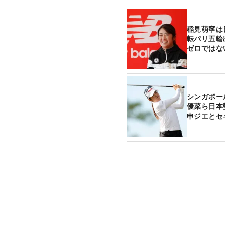
稲見萌寧は
転パリ五輪
ゼロではな
シンガポー
優菜ら日本
申ジエとセ