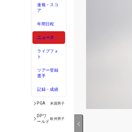
速報・スコ
ア
年間日程
ニュース
ライブフォ
ト
ツアー登録
選手
記録・成績
PGA
米国男子
DPワ
欧州男子
ールド