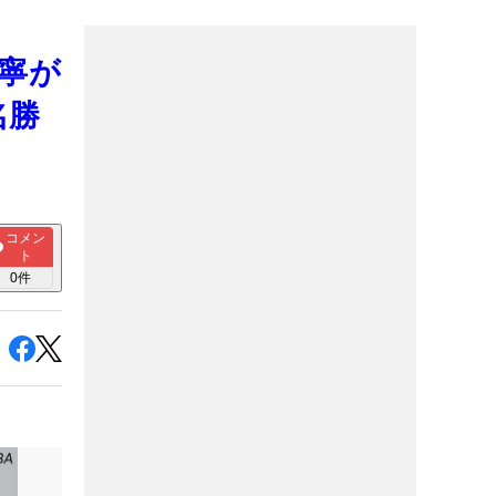
萌寧が
名勝
コメン
ト
0
件