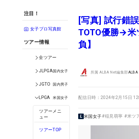
注目！
[写真] 試行
女子プロ写真館
TOTO優勝→
ツアー情報
負】
全ツアー
JLPGA
国内女子
所属
ALBA Net編集部
ALBA
JGTO
国内男子
LPGA
配信日時：
2024年2月15日 1
米国女子
ツアーメニ
#
稲見萌寧
#
米ツ
米国女子
ュー
ツアーTOP