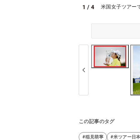
1
/
4
米国女子ツアー
この記事のタグ
#稲見萌寧
#米ツアー日本