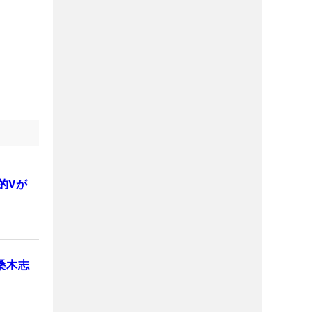
的Vが
桑木志