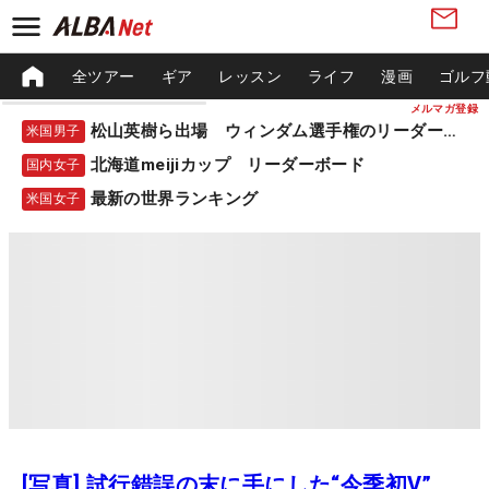
全ツアー
ギア
レッスン
ライフ
漫画
ゴルフ
メルマガ登録
松山英樹ら出場 ウィンダム選手権のリーダーボード
米国男子
北海道meijiカップ リーダーボード
国内女子
最新の世界ランキング
米国女子
[写真] 試行錯誤の末に手にした“今季初V”