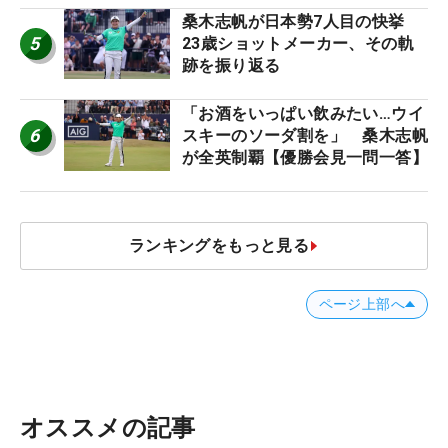
桑木志帆が日本勢7人目の快挙
5
23歳ショットメーカー、その軌
跡を振り返る
「お酒をいっぱい飲みたい…ウイ
6
スキーのソーダ割を」 桑木志帆
が全英制覇【優勝会見一問一答】
ランキングをもっと見る
ページ上部へ
オススメの記事