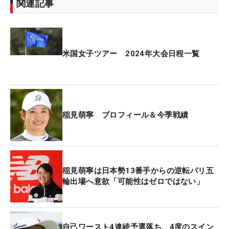
関連記事
米国女子ツアー 2024年大会日程一覧
稲見萌寧 プロフィール＆今季戦績
稲見萌寧は日本勢13番手からの逆転パリ五
輪出場へ意欲「可能性はゼロではない」
自己ワースト4連続予選落ち、4度のスイン