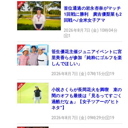
首位通過の岩永杏奈がマッチ
1回戦に勝利 廣吉優梨菜も2
回戦へ/全米女子アマ
2026年8月7日 (金) 10時04分
1
笹生優花主催ジュニアイベントに宮
里美香らが参加「純粋にゴルフを楽
しんでほしい」
2026年8月7日 (金) 07時15分
19
小祝さくらが長岡花火を満喫 束の
間のオフも最後は「見るってすごく
過酷だなぁ」【女子ツアーの“ヒト
ネタ”】
2026年8月7日 (金) 09時29分
19