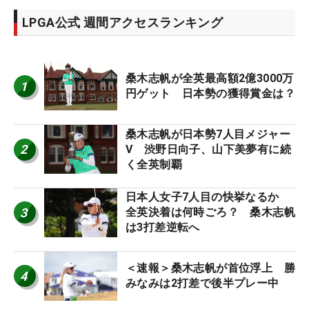
LPGA公式 週間アクセスランキング
桑木志帆が全英最高額2億3000万
1
円ゲット 日本勢の獲得賞金は？
桑木志帆が日本勢7人目メジャー
2
V 渋野日向子、山下美夢有に続
く全英制覇
日本人女子7人目の快挙なるか
3
全英決着は何時ごろ？ 桑木志帆
は3打差逆転へ
＜速報＞桑木志帆が首位浮上 勝
4
みなみは2打差で後半プレー中