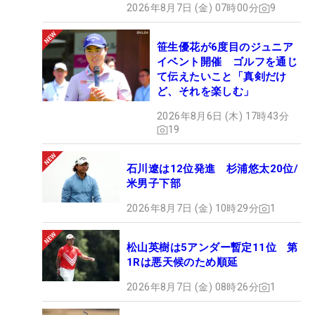
2026年8月7日 (金) 07時00分
9
笹生優花が6度目のジュニア
イベント開催 ゴルフを通じ
て伝えたいこと「真剣だけ
ど、それを楽しむ」
2026年8月6日 (木) 17時43分
19
石川遼は12位発進 杉浦悠太20位/
米男子下部
2026年8月7日 (金) 10時29分
1
松山英樹は5アンダー暫定11位 第
1Rは悪天候のため順延
2026年8月7日 (金) 08時26分
1