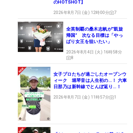
のHOTSHOT】
2026年8月7日 (金) 12時00分
7
全英制覇の桑木志帆が“凱旋
帰国” 次なる目標は「やっ
ぱり女王を狙いたい」
2026年8月4日 (火) 16時58分
8
女子プロたちが過ごしたオープンウ
ィーク 堀琴音は人生初の…！ 六車
日那乃は新幹線でとんぼ返り…！
2026年8月7日 (金) 11時57分
1