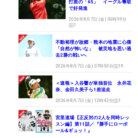
打差の「65」 イーグル奪取
で好発進
2026年8月7日 (金) 06時59分
1
不動裕理が故郷・熊本の地震に心痛
「自然が怖いな」 被災地を思い過
去2勝の戦いへ
2026年8月7日 (金) 07時50分
19
＜速報＞入谷響が単独首位 永井花
奈、金田久美子ら1差追走
2026年8月7日 (金) 12時42分
1
宮里道場【正反対の2人を同時レッ
スン編】第11話／『勝手にローボ
ール&ギュッ！』