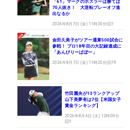
「61」マークのホスラーは勝てば
70人抜き！ 大逆転プレーオフ進
出なるか
2026年8月7日 (金) 11時30分
1
金田久美子がツアー通算500試合に
参戦！ プロ18年目の大記録達成に
「あんびりーばぼー」
2026年8月7日 (金) 11時25分
19
竹田麗央が13ランクアップ
山下美夢有は7位【米国女子
賞金ランキング】
2026年8月4日 (火) 12時00分
1