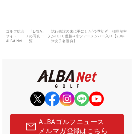
ゴルフ総合
「LPGA」
試行錯誤の末に手にした“今季初V” 稲見萌寧
サイト
の写真一
がTOTO優勝→米ツアーメンバー入り【23年
ALBA Net
覧
米女子名勝負】
ALBAゴルフニュース
メルマガ登録はこちら