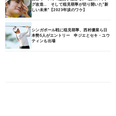
グ改造… そして稲見萌寧が切り開いた“新
しい未来”【2023年涙のワケ】
シンガポール戦に稲見萌寧、西村優菜ら日
本勢5人がエントリー 申ジエとセキ・ユウ
ティンも出場