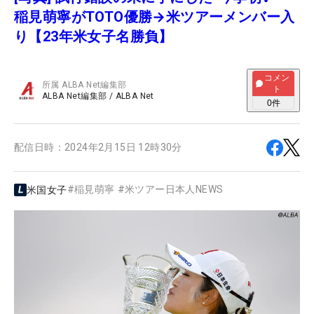
稲見萌寧がTOTO優勝→米ツアーメンバー入
り【23年米女子名勝負】
コメン
所属
ALBA Net編集部
ト
ALBA Net編集部
/
ALBA Net
0
件
配信日時：
2024年2月15日 12時30分
#
稲見萌寧
#
米ツアー日本人NEWS
米国女子