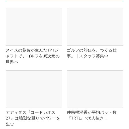
スイスの叡智が生んだTPTシ
ゴルフの熱狂を、つくる仕
ャフトで、ゴルフを異次元の
事。｜スタッフ募集中
世界へ
アディダス『コードカオス
仲宗根澄香が平均パット数
27』は強烈な蹴りでパワーを
『TRTL』で6人抜き！
生む