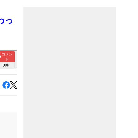
わっ
コメン
ト
0
件