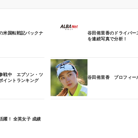
の米国転戦記バックナ
谷田侑里香のドライバー
を連続写真で分析！
参戦中 エプソン・ツ
谷田侑里香 プロフィー
ポイントランキング
活躍！ 全英女子 成績