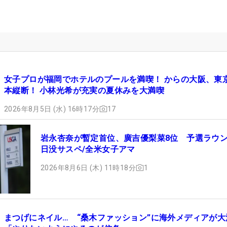
女子プロが福岡でホテルのプールを満喫！ からの大阪、東
本縦断！ 小林光希が充実の夏休みを大満喫
2026年8月5日 (水) 16時17分
17
岩永杏奈が暫定首位、廣吉優梨菜8位 予選ラウ
日没サスペ/全米女子アマ
2026年8月6日 (木) 11時18分
1
まつげにネイル… “桑木ファッション”に海外メディアが大