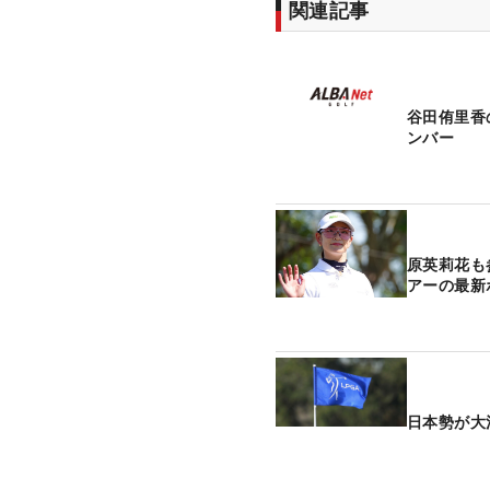
関連記事
谷田侑里香
ンバー
原英莉花も
アーの最新
日本勢が大