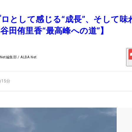
ープロとして感じる“成長”、そして味
【谷田侑里香“最高峰への道”】
 Net編集部
/
ALBA Net
時15分