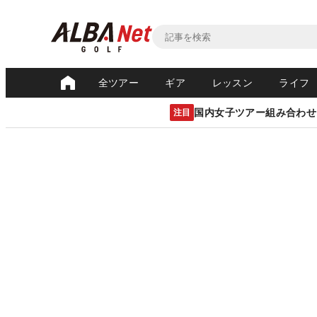
全ツアー
ギア
レッスン
ライフ
国内女子ツアー組み合わせ
注目