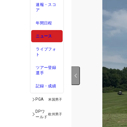
速報・スコ
ア
年間日程
ニュース
ライブフォ
ト
ツアー登録
選手
記録・成績
PGA
米国男子
DPワ
欧州男子
ールド