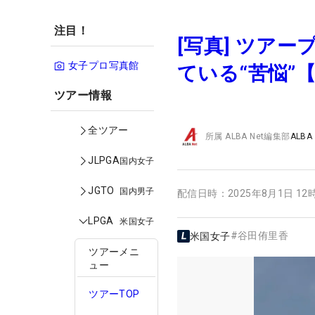
注目！
[写真] ツア
女子プロ写真館
ている“苦悩”
ツアー情報
全ツアー
所属
ALBA Net編集部
ALBA
JLPGA
国内女子
JGTO
国内男子
配信日時：
2025年8月1日 12
LPGA
米国女子
#
谷田侑里香
米国女子
ツアーメニ
ュー
ツアーTOP