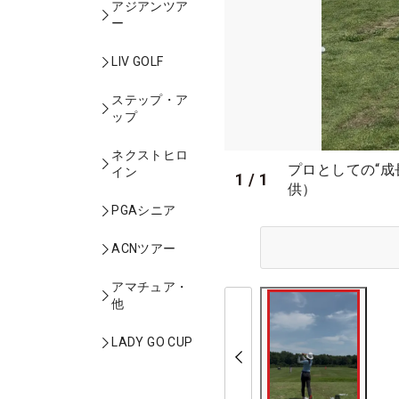
アジアンツア
ー
LIV GOLF
ステップ・ア
ップ
ネクストヒロ
プロとしての“成
イン
1
/
1
供）
PGAシニア
ACNツアー
アマチュア・
他
LADY GO CUP