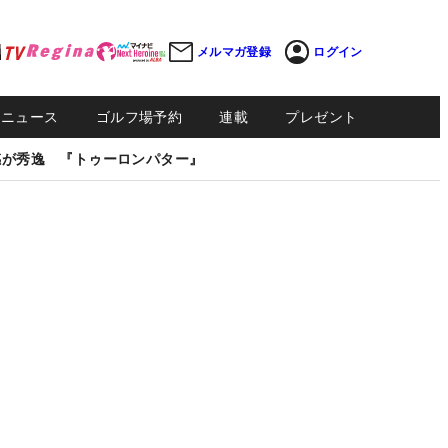
メルマガ登録
ログイン
Sニュース
ゴルフ場予約
連載
プレゼント
感が秀逸 『トゥーロンパター』