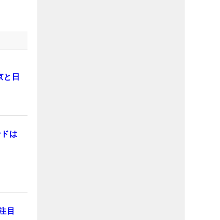
京と日
ンドは
注目