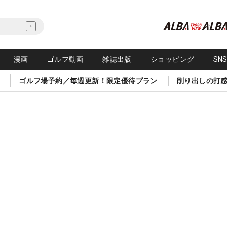
漫画
ゴルフ動画
雑誌出版
ショッピング
SN
ゴルフ場予約／毎週更新！限定優待プラン
削り出しの打