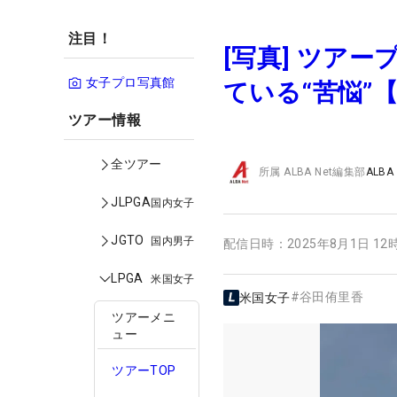
注目！
[写真] ツア
女子プロ写真館
ている“苦悩”
ツアー情報
全ツアー
所属
ALBA Net編集部
ALBA
JLPGA
国内女子
JGTO
国内男子
配信日時：
2025年8月1日 12
LPGA
米国女子
#
谷田侑里香
米国女子
ツアーメニ
ュー
ツアーTOP