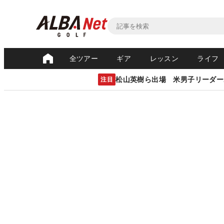
全ツアー
ギア
レッスン
ライフ
松山英樹ら出場 米男子リーダー
注目