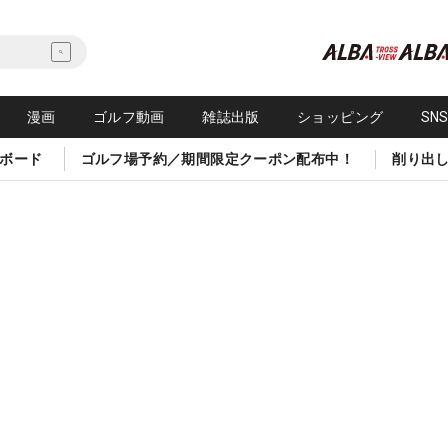
漫画
ゴルフ動画
雑誌出版
ショッピング
SN
ボード
ゴルフ場予約／期間限定クーポン配布中！
削り出