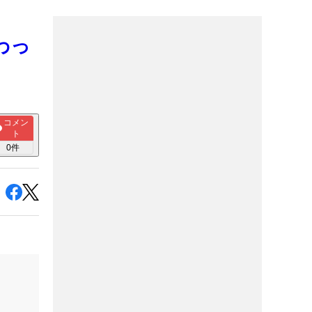
わっ
コメン
ト
0
件