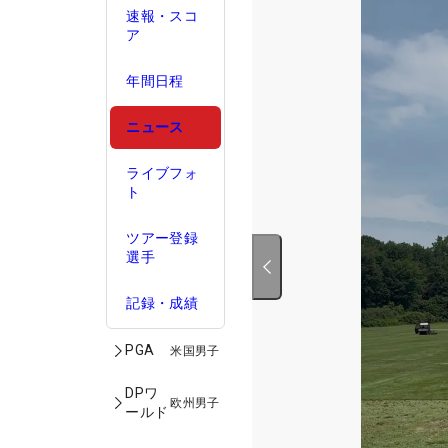
速報・スコ
ア
年間日程
ニュース
ライブフォ
ト
ツアー登録
選手
記録・成績
PGA
米国男子
DPワ
欧州男子
ールド