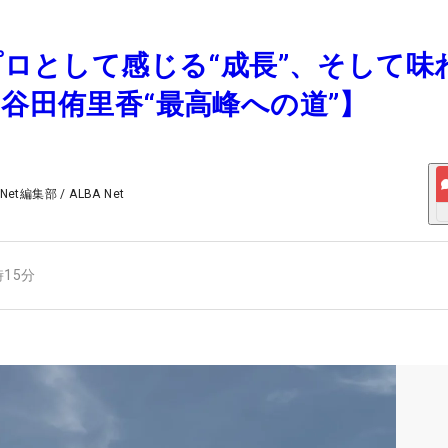
ープロとして感じる“成長”、そして味
【谷田侑里香“最高峰への道”】
 Net編集部
/
ALBA Net
時15分