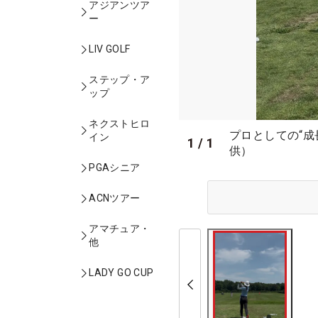
アジアンツア
ー
LIV GOLF
ステップ・ア
ップ
ネクストヒロ
プロとしての“成
イン
1
/
1
供）
PGAシニア
ACNツアー
アマチュア・
他
LADY GO CUP