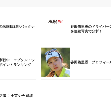
の米国転戦記バックナ
谷田侑里香のドライバー
を連続写真で分析！
参戦中 エプソン・ツ
谷田侑里香 プロフィー
ポイントランキング
活躍！ 全英女子 成績