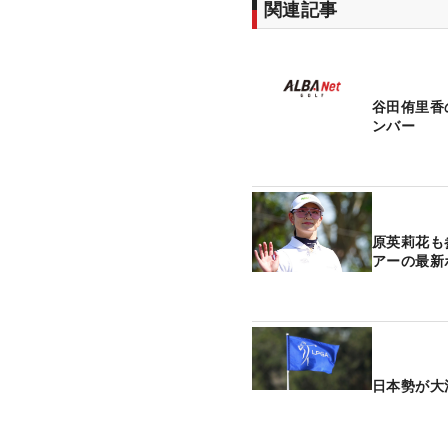
関連記事
谷田侑里香
ンバー
原英莉花も
アーの最新
日本勢が大