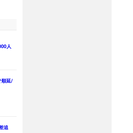
00人
順延/
差追