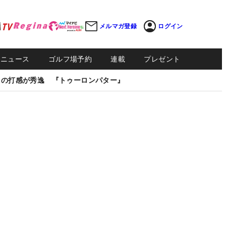
メルマガ登録
ログイン
Sニュース
ゴルフ場予約
連載
プレゼント
しの打感が秀逸 『トゥーロンパター』