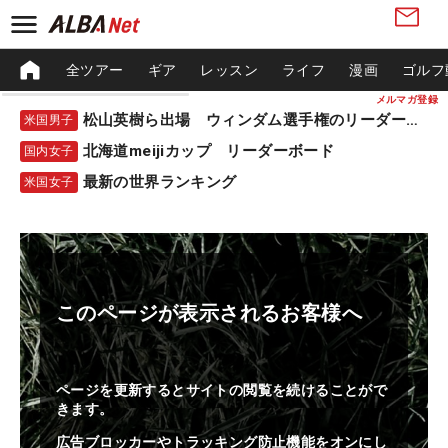
全ツアー
ギア
レッスン
ライフ
漫画
ゴルフ
メルマガ登録
松山英樹ら出場 ウィンダム選手権のリーダーボード
米国男子
北海道meijiカップ リーダーボード
国内女子
最新の世界ランキング
米国女子
このページが表示されるお客様へ
ページを更新するとサイトの閲覧を続けることがで
きます。
広告ブロッカーやトラッキング防止機能をオンにし