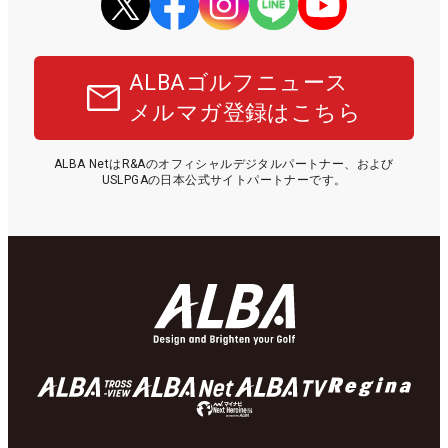
ALBAゴルフニュース
メルマガ登録はこちら
ALBA NetはR&Aのオフィシャルデジタルパートナー、および
USLPGAの日本公式サイトパートナーです。