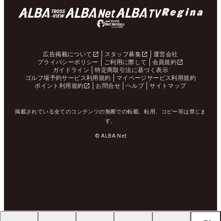
広告掲載について
スタッフ募集
運営会社
プライバシーポリシー
ご利用に際して
会員規約
ガイドライン
特定商取引法に基づく表示
ゴルフ場予約サービス利用規約
マイページサービス利用規約
ポイント利用規約
お問合せ
ヘルプ
サイトマップ
掲載されている全てのコンテンツの無断での転載、転用、コピー等は禁じま
す。
© ALBA Net