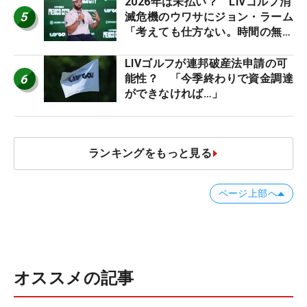
2026年は未払い？ LIVゴルフ消
5
滅危機のウワサにジョン・ラーム
「考えても仕方ない。時間の無
駄」
LIVゴルフが連邦破産法申請の可
6
能性？ 「今季終わりで資金調達
ができなければ…」
ランキングをもっと見る
ページ上部へ
オススメの記事