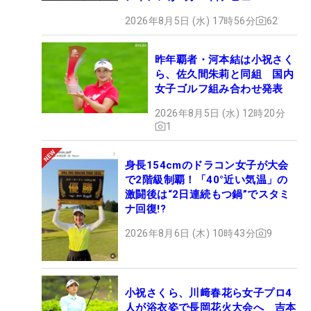
2026年8月5日 (水) 17時56分
62
昨年覇者・河本結は小祝さく
ら、佐久間朱莉と同組 国内
女子ゴルフ組み合わせ発表
2026年8月5日 (水) 12時20分
1
身長154cmのドラコン女子が大会
で2階級制覇！「40°近い気温」の
激闘後は“2日連続もつ鍋”でスタミ
ナ回復!?
2026年8月6日 (木) 10時43分
9
小祝さくら、川﨑春花ら女子プロ4
人が浴衣姿で長岡花火大会へ 吉本