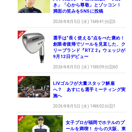
き」「心から尊敬」とゾッコン！
満面の笑みをSNSに投稿
2026年8月5日 (水) 16時41分
5
選手は“長く使える”点をべた褒め！
創業者復帰でソールを見直した、ク
リーブランド『RTZ 2』ウェッジが
9月12日デビュー
2026年8月5日 (水) 15時09分
60
LIVゴルフが大量スタッフ解雇
へ？ あすにも選手ミーティング実
施へ
2026年8月5日 (水) 14時02分
1
女子プロが福岡でホテルのプ
ールを満喫！ からの大阪、東