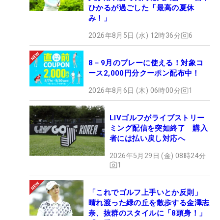
ひかるが過ごした「最高の夏休
み！」
2026年8月5日 (水) 12時36分
6
8－9月のプレーに使える！対象コ
ース2,000円分クーポン配布中！
2026年8月6日 (木) 06時00分
1
LIVゴルフがライブストリー
ミング配信を突如終了 購入
者には払い戻し対応へ
2026年5月29日 (金) 08時24分
1
「これでゴルフ上手いとか反則」
晴れ渡った緑の丘を散歩する金澤志
奈、抜群のスタイルに「8頭身！」