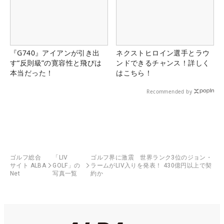
『G740』アイアンが引き出
ネクストヒロイン選手とラウ
す“反則級”の寛容性と飛びは
ンドできるチャンス！詳しく
本当だった！
はこちら！
Recommended by
ゴルフ総合
「LIV
ゴルフ界に激震 世界ランク3位のジョン・
サイト ALBA
GOLF」の
ラームがLIV入りを発表！ 430億円以上で契
Net
写真一覧
約か