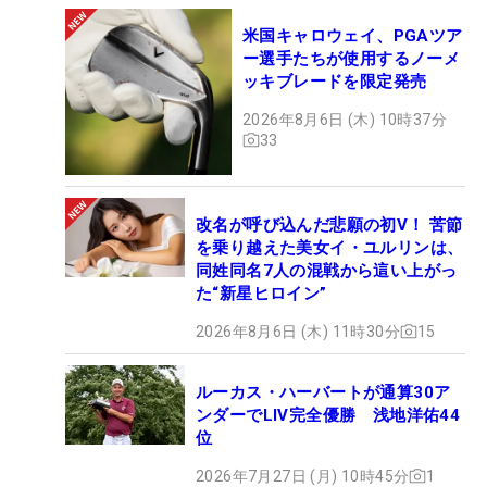
米国キャロウェイ、PGAツア
ー選手たちが使用するノーメ
ッキブレードを限定発売
2026年8月6日 (木) 10時37分
33
改名が呼び込んだ悲願の初V！ 苦節
を乗り越えた美女イ・ユルリンは、
同姓同名7人の混戦から這い上がっ
た“新星ヒロイン”
2026年8月6日 (木) 11時30分
15
ルーカス・ハーバートが通算30ア
ンダーでLIV完全優勝 浅地洋佑44
位
2026年7月27日 (月) 10時45分
1