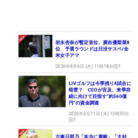
岩永杏奈が暫定首位、廣吉優梨菜8
位 予選ラウンドは日没サスペ/全
米女子アマ
2026年8月6日 (木) 11時18分
1
LIVゴルフは今季残り4試合に
暗雲？ CEOが言及、来季存
続に向けて目指す“約560億
円”の資金調達
2026年6月11日 (木) 10時30分
1
六車日那乃「本当に素敵」「大好