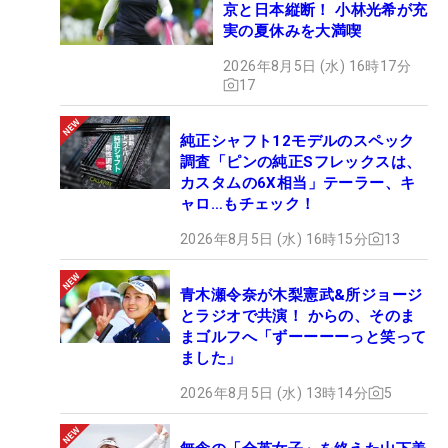
京と日本縦断！ 小林光希が充
実の夏休みを大満喫
2026年8月5日 (水) 16時17分
17
純正シャフト12モデルのスペック
調査「ピンの純正Sフレックスは、
カスタムの6X相当」テーラー、キ
ャロ…もチェック！
2026年8月5日 (水) 16時15分
13
青木瀬令奈が木梨憲武&所ジョージ
とラジオで共演！ からの、そのま
まゴルフへ「ずーーーーっと笑って
ました」
2026年8月5日 (水) 13時14分
5