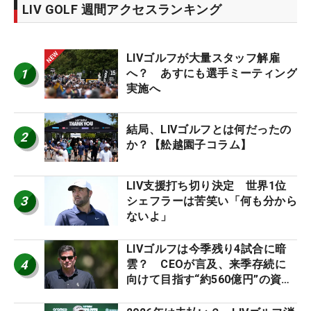
LIV GOLF 週間アクセスランキング
LIVゴルフが大量スタッフ解雇
1
へ？ あすにも選手ミーティング
実施へ
結局、LIVゴルフとは何だったの
2
か？【舩越園子コラム】
LIV支援打ち切り決定 世界1位
3
シェフラーは苦笑い「何も分から
ないよ」
LIVゴルフは今季残り4試合に暗
4
雲？ CEOが言及、来季存続に
向けて目指す“約560億円”の資金
調達