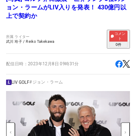
ョン・ラームがLIV入りを発表！ 430億円以
上で契約か
コメン
所属
ライター
ト
武川 玲子
/
Reiko Takekawa
0
件
配信日時：
2023年12月8日 09時31分
#
ジョン・ラーム
LIV GOLF