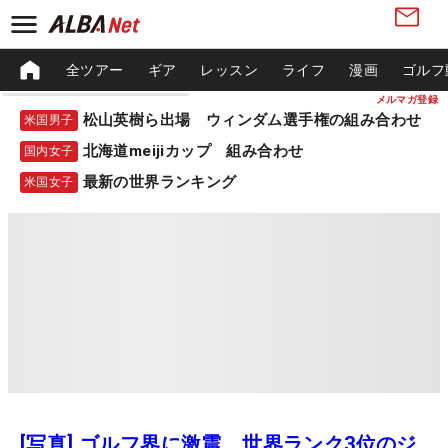
全ツアー
ギア
レッスン
ライフ
漫画
ゴルフ
メルマガ登録
松山英樹ら出場 ウィンダム選手権の組み合わせ
米国男子
北海道meijiカップ 組み合わせ
国内女子
最新の世界ランキング
米国女子
[写真] ゴルフ界に激震 世界ランク3位のジ