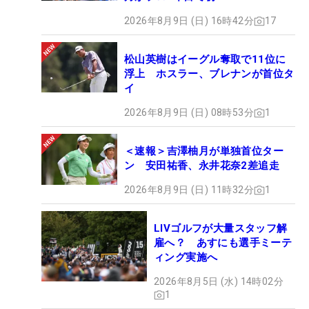
2026年8月9日 (日) 16時42分
17
松山英樹はイーグル奪取で11位に
浮上 ホスラー、ブレナンが首位タ
イ
2026年8月9日 (日) 08時53分
1
＜速報＞吉澤柚月が単独首位ター
ン 安田祐香、永井花奈2差追走
2026年8月9日 (日) 11時32分
1
LIVゴルフが大量スタッフ解
雇へ？ あすにも選手ミーテ
ィング実施へ
2026年8月5日 (水) 14時02分
1