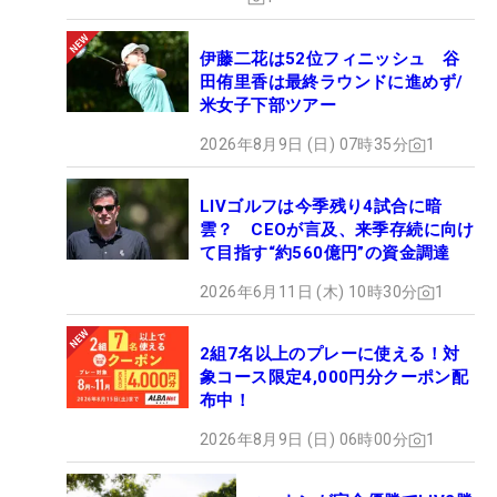
伊藤二花は52位フィニッシュ 谷
田侑里香は最終ラウンドに進めず/
米女子下部ツアー
2026年8月9日 (日) 07時35分
1
LIVゴルフは今季残り4試合に暗
雲？ CEOが言及、来季存続に向け
て目指す“約560億円”の資金調達
2026年6月11日 (木) 10時30分
1
2組7名以上のプレーに使える！対
象コース限定4,000円分クーポン配
布中！
2026年8月9日 (日) 06時00分
1