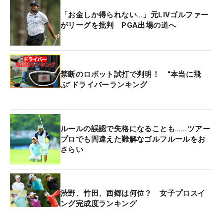
「お金しか得られない…」元LIVゴルファー
がリーグを批判 PGA出場の道へ
禁断のロボット試打で判明！ “本当に飛
ぶ”ドライバーランキング
ルールの誤認で失格になることも……ツアー
プロでも間違えた難解なゴルフルールをお
さらい
渋野、竹田、西郷は何位？ 女子プロスイ
ング完成度ランキング