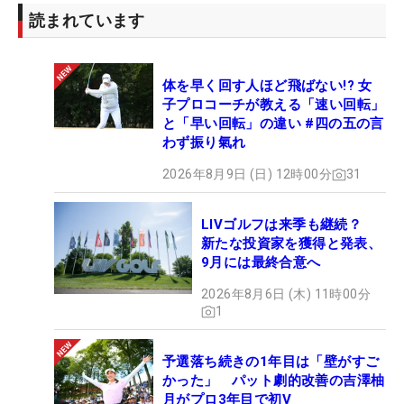
読まれています
体を早く回す人ほど飛ばない!? 女
子プロコーチが教える「速い回転」
と「早い回転」の違い #四の五の言
わず振り氣れ
2026年8月9日 (日) 12時00分
31
LIVゴルフは来季も継続？
新たな投資家を獲得と発表、
9月には最終合意へ
2026年8月6日 (木) 11時00分
1
予選落ち続きの1年目は「壁がすご
かった」 パット劇的改善の吉澤柚
月がプロ3年目で初V