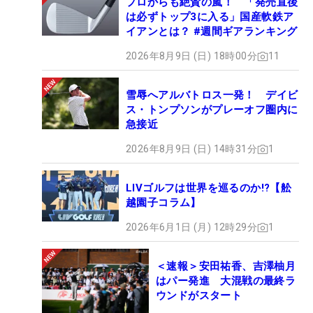
プロからも絶賛の嵐！ 「発売直後
は必ずトップ3に入る」国産軟鉄ア
イアンとは？ #週間ギアランキング
2026年8月9日 (日) 18時00分
11
雪辱へアルバトロス一発！ デイビ
ス・トンプソンがプレーオフ圏内に
急接近
2026年8月9日 (日) 14時31分
1
LIVゴルフは世界を巡るのか!?【舩
越園子コラム】
2026年6月1日 (月) 12時29分
1
＜速報＞安田祐香、吉澤柚月
はパー発進 大混戦の最終ラ
ウンドがスタート