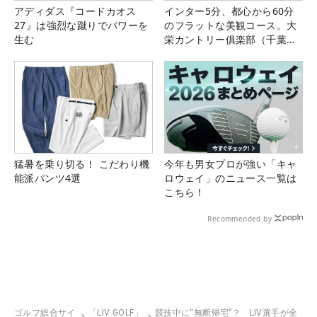
アディダス『コードカオス
インター5分、都心から60分
27』は強烈な蹴りでパワーを
のフラットな美観コース。大
生む
栄カントリー俱楽部（千葉
県）
猛暑を乗り切る！ こだわり機
今年も男女プロが強い「キャ
能派パンツ4選
ロウェイ」のニュース一覧は
こちら！
Recommended by
ゴルフ総合サイ
「LIV GOLF」
競技中に“無断帰宅”？ LIV選手が全