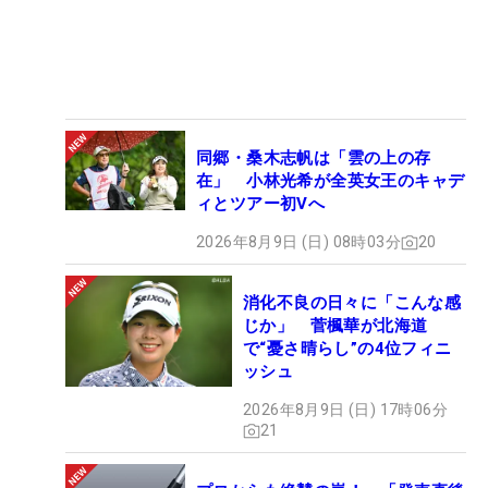
同郷・桑木志帆は「雲の上の存
在」 小林光希が全英女王のキャデ
ィとツアー初Vへ
2026年8月9日 (日) 08時03分
20
消化不良の日々に「こんな感
じか」 菅楓華が北海道
で“憂さ晴らし”の4位フィニ
ッシュ
2026年8月9日 (日) 17時06分
21