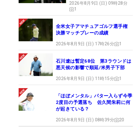
2026年8月9日 (日) 09時28分
1
全米女子アマチュアゴルフ選手権
決勝マッチプレーの成績
2026年8月9日 (日) 17時26分
1
石川遼は暫定68位 第3ラウンドは
悪天候の影響で順延/米男子下部
2026年8月9日 (日) 11時15分
1
「ほぼメンタル」パター入らず今季
2度目の予選落ち 佐久間朱莉に何
が起きている？
2026年8月9日 (日) 08時39分
20