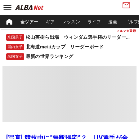
全ツアー
ギア
レッスン
ライフ
漫画
ゴルフ
メルマガ登録
松山英樹ら出場 ウィンダム選手権のリーダーボード
米国男子
北海道meijiカップ リーダーボード
国内女子
最新の世界ランキング
米国女子
[写真] 競技中に“無断帰宅”？ LIV選手が全