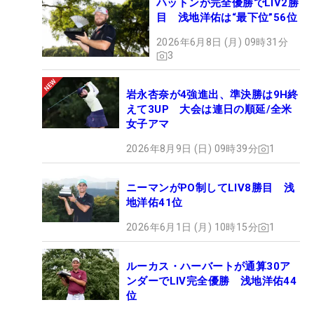
ハットンが完全優勝でLIV2勝
目 浅地洋佑は“最下位”56位
2026年6月8日 (月) 09時31分
3
岩永杏奈が4強進出、準決勝は9H終
えて3UP 大会は連日の順延/全米
女子アマ
2026年8月9日 (日) 09時39分
1
ニーマンがPO制してLIV8勝目 浅
地洋佑41位
2026年6月1日 (月) 10時15分
1
ルーカス・ハーバートが通算30ア
ンダーでLIV完全優勝 浅地洋佑44
位