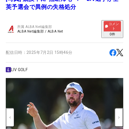
英予選会で異例の失格処分
コメン
所属
ALBA Net編集部
ト
ALBA Net編集部
/
ALBA Net
0
件
配信日時：
2025年7月2日 15時46分
LIV GOLF