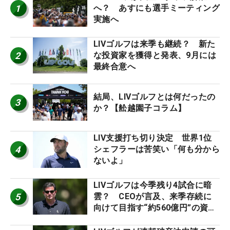
1
へ？ あすにも選手ミーティング
実施へ
LIVゴルフは来季も継続？ 新た
2
な投資家を獲得と発表、9月には
最終合意へ
結局、LIVゴルフとは何だったの
3
か？【舩越園子コラム】
LIV支援打ち切り決定 世界1位
4
シェフラーは苦笑い「何も分から
ないよ」
LIVゴルフは今季残り4試合に暗
5
雲？ CEOが言及、来季存続に
向けて目指す“約560億円”の資金
調達