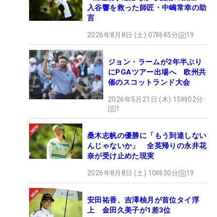
入谷響を救った師匠・中嶋常幸の助
言
2026年8月8日 (土) 07時45分
19
ジョン・ラームが2年半ぶり
にPGAツアー出場へ 欧州共
催のスコットランド大会
2026年5月21日 (木) 15時02分
1
桑木志帆の優勝に「もう到達しない
んじゃないか」 全英帰りの永井花
奈が受け止めた現実
2026年8月8日 (土) 10時30分
19
安田祐香、吉澤柚月が首位タイ浮
上 金田久美子が1差3位