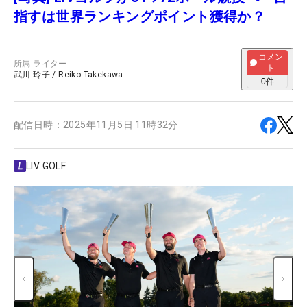
指すは世界ランキングポイント獲得か？
コメン
所属
ライター
ト
武川 玲子
/
Reiko Takekawa
0
件
配信日時：
2025年11月5日 11時32分
LIV GOLF