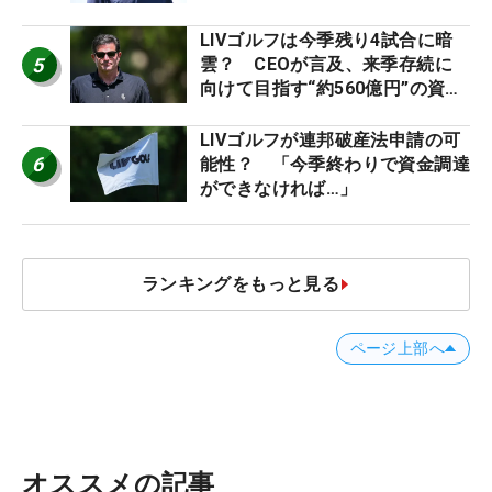
LIVゴルフは今季残り4試合に暗
5
雲？ CEOが言及、来季存続に
向けて目指す“約560億円”の資金
調達
LIVゴルフが連邦破産法申請の可
6
能性？ 「今季終わりで資金調達
ができなければ…」
ランキングをもっと見る
ページ上部へ
オススメの記事