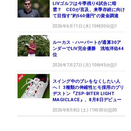
LIVゴルフは今季残り4試合に暗
雲？ CEOが言及、来季存続に向け
て目指す“約560億円”の資金調達
2026年6月11日 (木) 10時30分
1
ルーカス・ハーバートが通算30ア
ンダーでLIV完全優勝 浅地洋佑44
位
2026年7月27日 (月) 10時45分
1
スイング中のブレをなくしたい人
へ！ 3種類の伸縮性ヒモ採用のブリ
ヂストン『ZSP-BITER LIGHT
MAGICLACE』、8月8日デビュー
2026年8月8日 (土) 11時30分
30