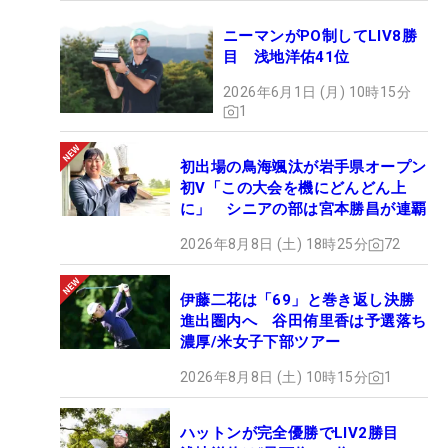
ニーマンがPO制してLIV8勝
目 浅地洋佑41位
2026年6月1日 (月) 10時15分
1
初出場の鳥海颯汰が岩手県オープン
初V「この大会を機にどんどん上
に」 シニアの部は宮本勝昌が連覇
2026年8月8日 (土) 18時25分
72
伊藤二花は「69」と巻き返し決勝
進出圏内へ 谷田侑里香は予選落ち
濃厚/米女子下部ツアー
2026年8月8日 (土) 10時15分
1
ハットンが完全優勝でLIV2勝目