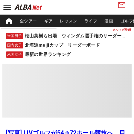
全ツアー
ギア
レッスン
ライフ
漫画
ゴルフ
メルマガ登録
松山英樹ら出場 ウィンダム選手権のリーダーボード
米国男子
北海道meijiカップ リーダーボード
国内女子
最新の世界ランキング
米国女子
[写真] LIVゴルフが54→72ホール競技へ 目