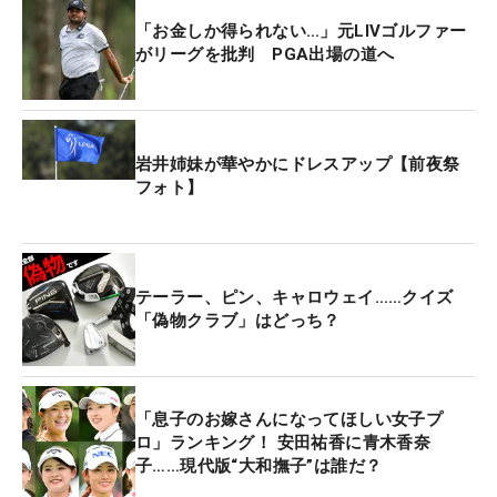
「お金しか得られない…」元LIVゴルファー
がリーグを批判 PGA出場の道へ
岩井姉妹が華やかにドレスアップ【前夜祭
フォト】
テーラー、ピン、キャロウェイ……クイズ
「偽物クラブ」はどっち？
「息子のお嫁さんになってほしい女子プ
ロ」ランキング！ 安田祐香に青木香奈
子……現代版“大和撫子”は誰だ？