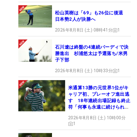
松山英樹は「69」も26位に後退
日本勢2人が決勝へ
2026年8月8日 (土) 08時41分
1
石川遼は終盤の4連続バーディで決
勝進出 杉浦悠太は予選落ち/米男
子下部
2026年8月8日 (土) 10時33分
1
米通算13勝の元世界1位がキ
ャリア初、プレーオフ進出逃
す 18年連続出場記録も終止
符「何事も永遠に続けられな
い」
2026年8月8日 (土) 10時00分
1