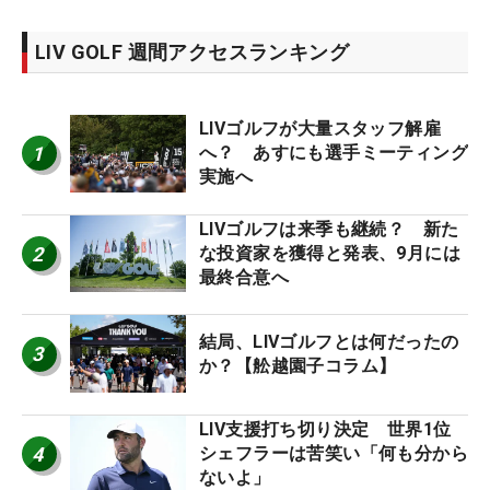
LIV GOLF 週間アクセスランキング
LIVゴルフが大量スタッフ解雇
1
へ？ あすにも選手ミーティング
実施へ
LIVゴルフは来季も継続？ 新た
2
な投資家を獲得と発表、9月には
最終合意へ
結局、LIVゴルフとは何だったの
3
か？【舩越園子コラム】
LIV支援打ち切り決定 世界1位
4
シェフラーは苦笑い「何も分から
ないよ」