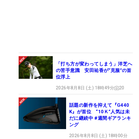
「打ち方が変わってしまう」洋芝へ
の苦手意識 安田祐香が“克服”の首
位浮上
2026年8月8日 (土) 18時49分
20
話題の新作を抑えて『G440
K』が首位 “10Ｋ”人気は未
だに継続中 #週間ギアランキ
ング
2026年8月8日 (土) 18時00分