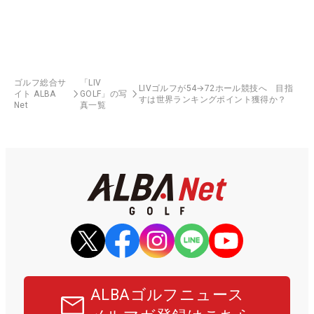
ゴルフ総合サ
「LIV
LIVゴルフが54→72ホール競技へ 目指
イト ALBA
GOLF」の写
すは世界ランキングポイント獲得か？
Net
真一覧
ALBAゴルフニュース