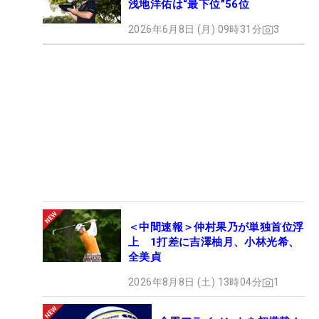
浅地洋佑は“最下位”56位
2026年6月8日 (月) 09時31分
3
＜中間速報＞仲村果乃が単独首位浮
上 1打差に吉澤柚月、小林光希、
全美貞
2026年8月8日 (土) 13時04分
1