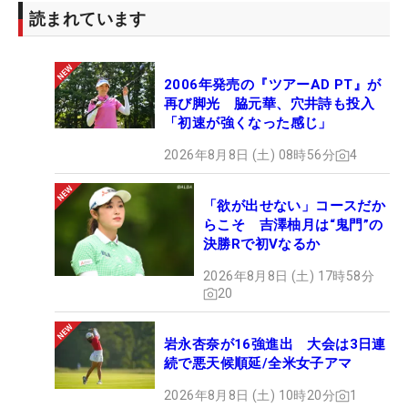
読まれています
2006年発売の『ツアーAD PT』が
再び脚光 脇元華、穴井詩も投入
「初速が強くなった感じ」
2026年8月8日 (土) 08時56分
4
「欲が出せない」コースだか
らこそ 吉澤柚月は“鬼門”の
決勝Rで初Vなるか
2026年8月8日 (土) 17時58分
20
岩永杏奈が16強進出 大会は3日連
続で悪天候順延/全米女子アマ
2026年8月8日 (土) 10時20分
1