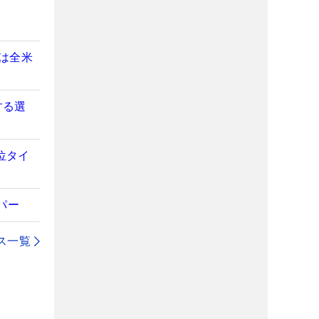
ーは全米
する選
位タイ
パー
ス一覧