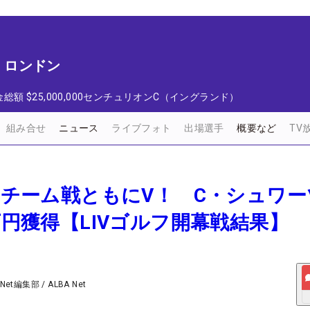
t ロンドン
金総額
$25,000,000
センチュリオンC（イングランド）
組み合せ
ニュース
ライブフォト
出場選手
概要など
TV
戦、チーム戦ともにV！ C・シュワ
0万円獲得【LIVゴルフ開幕戦結果】
 Net編集部
/
ALBA Net