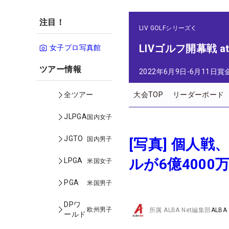
注目！
LIV GOLFシリーズ
LIVゴルフ開幕戦 a
女子プロ写真館
ツアー情報
2022年6月9日-6月11日
賞
大会TOP
リーダーボード
全ツアー
JLPGA
国内女子
JGTO
国内男子
[写真] 個人
ルが6億400
LPGA
米国女子
PGA
米国男子
DPワ
欧州男子
所属
ALBA Net編集部
ALBA
ールド