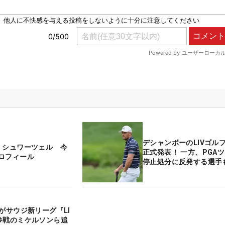
デシャンボーのLIVゴル
・シュワーツェル 今
正式発表！ 一方、PGA
ロフィール
停止処分に反発する選手
ーがサウジ新リーグ『LI
参戦のミケルソンら追