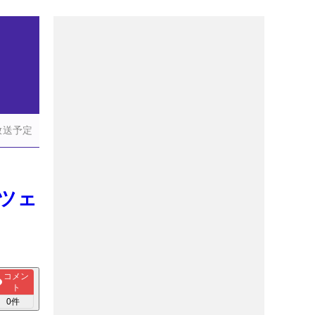
放送予定
ーツェ
コメン
ト
0
件