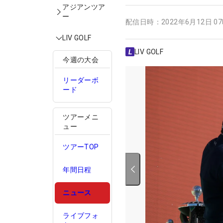
アジアンツア
ー
配信日時：
2022年6月12日 0
LIV GOLF
LIV GOLF
今週の大会
リーダーボ
ード
ツアーメニ
ュー
ツアーTOP
年間日程
ニュース
ライブフォ