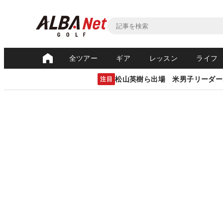
全ツアー
ギア
レッスン
ライフ
松山英樹ら出場 米男子リーダー
注目