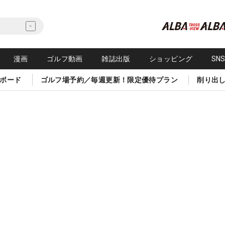
漫画
ゴルフ動画
雑誌出版
ショッピング
SN
ボード
ゴルフ場予約／毎週更新！限定優待プラン
削り出