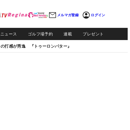
メルマガ登録
ログイン
Sニュース
ゴルフ場予約
連載
プレゼント
しの打感が秀逸 『トゥーロンパター』