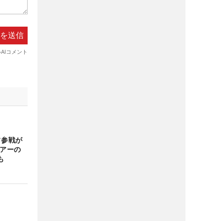
フ参戦が
ツアーの
も