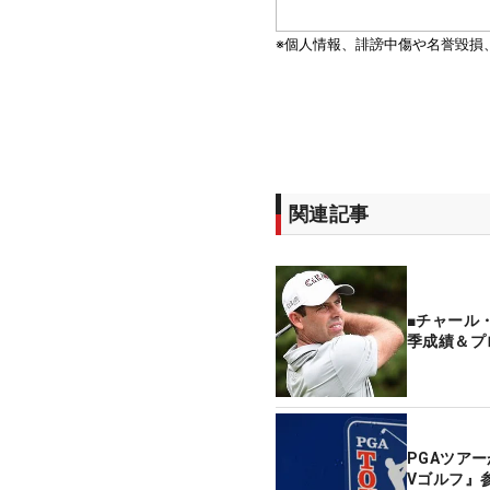
関連記事
■チャール
季成績＆プ
PGAツア
Vゴルフ』