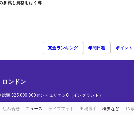
の参戦も資格をはく奪
賞金ランキング
年間日程
ポイント
t ロンドン
金総額
$25,000,000
センチュリオンC（イングランド）
組み合せ
ニュース
ライブフォト
出場選手
概要など
TV