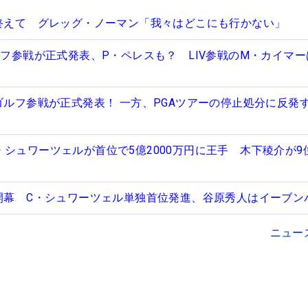
を終えて グレッグ・ノーマン「我々はどこにも行かない」
ルフ参戦が正式発表、P・ペレスも？ LIV参戦のM・カイマ
Vゴルフ参戦が正式発表！ 一方、PGAツアーの停止処分に反発
・シュワーツェルが首位で5億2000万円に王手 木下稜介が9
が開幕 C・シュワーツェル単独首位発進、谷原秀人はイーブン
ニュー