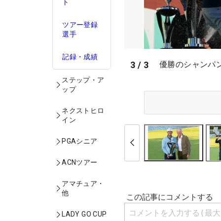
ト
ツアー登録
選手
記録・成績
3
/
3
優勝のシャンパンフ
ステップ・ア
ップ
ネクストヒロ
イン
PGAシニア
ACNツアー
アマチュア・
他
LADY GO CUP