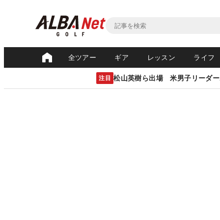
全ツアー
ギア
レッスン
ライフ
松山英樹ら出場 米男子リーダー
注目