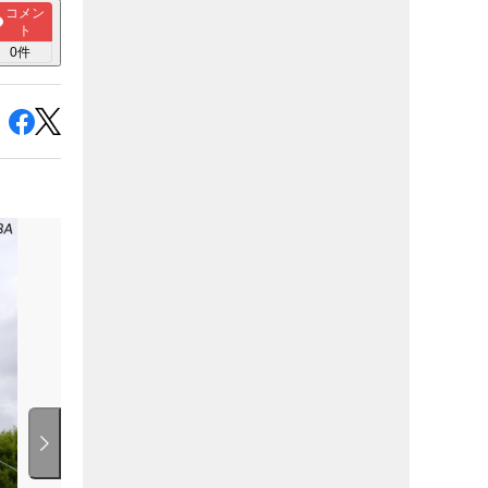
コメン
ト
0
件