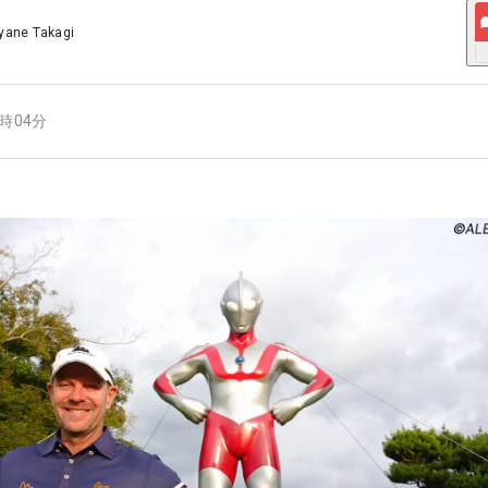
yane Takagi
8時04分