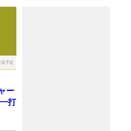
放送予定
ャー
的一打