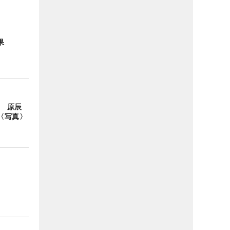
果
！ 原辰
〈写真〉