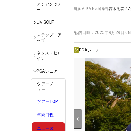
アジアンツア
所属
ALBA Net編集部
高木 彩音
/
A
ー
LIV GOLF
配信日時：
2025年9月29日 0
ステップ・ア
ップ
PGAシニア
ネクストヒロ
イン
PGAシニア
ツアーメニ
ュー
ツアーTOP
年間日程
ニュース