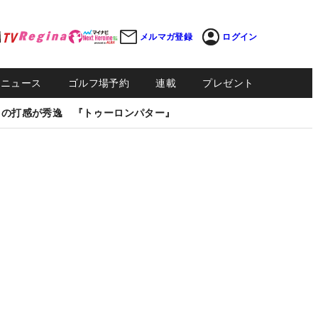
メルマガ登録
ログイン
Sニュース
ゴルフ場予約
連載
プレゼント
しの打感が秀逸 『トゥーロンパター』