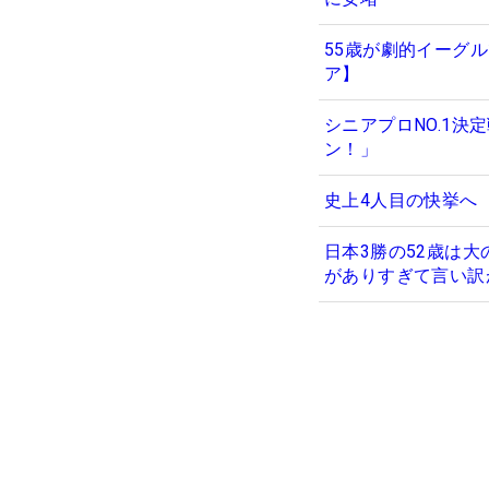
55歳が劇的イーグ
ア】
シニアプロNO.1
ン！」
史上4人目の快挙へ
日本3勝の52歳は
がありすぎて言い訳