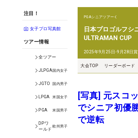
注目！
PGAシニアツアー
日本プロゴルフシニア選手
女子プロ写真館
ULTRAMAN CUP
ツアー情報
2025年9月25日-9月28日
賞
全ツアー
大会TOP
リーダーボード
JLPGA
国内女子
JGTO
国内男子
[写真] 元ス
LPGA
米国女子
でシニア初優勝
PGA
米国男子
で逆転
DPワ
欧州男子
ールド