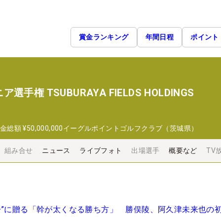
賞金ランキング
年間日程
ポイント
権 TSUBURAYA FIELDS HOLDINGS
金総額
¥50,000,000
イーグルポイントゴルフクラブ（茨城県）
組み合せ
ニュース
ライブフォト
出場選手
概要など
TV
子”に贈る「幹が太くなる勝ち方」 勝俣陵、阿久津未来也の