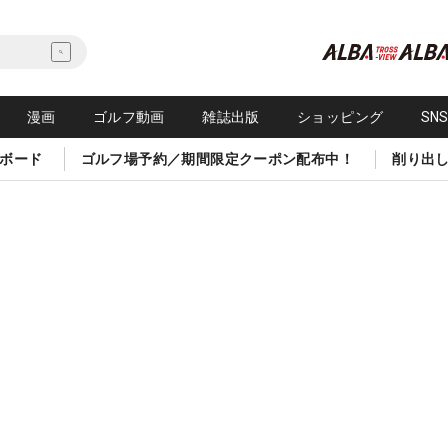
漫画
ゴルフ動画
雑誌出版
ショッピング
SN
ボード
ゴルフ場予約／期間限定クーポン配布中！
削り出