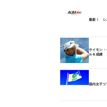
最新！ シ
サイモン・
ル＆成績
国内女子ツ