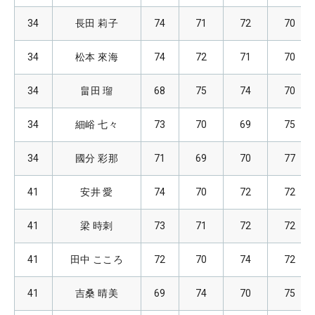
34
長田 莉子
74
71
72
70
34
松本 來海
74
72
71
70
34
畠田 瑠
68
75
74
70
34
細峪 七々
73
70
69
75
34
國分 彩那
71
69
70
77
41
安井 愛
74
70
72
72
41
梁 時刺
73
71
72
72
41
田中 こころ
72
70
74
72
41
吉桑 晴美
69
74
70
75