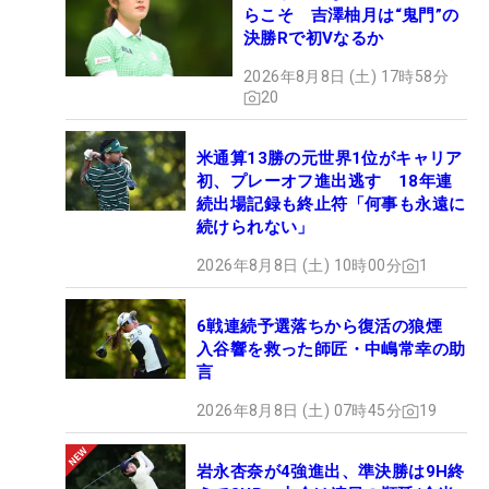
らこそ 吉澤柚月は“鬼門”の
決勝Rで初Vなるか
2026年8月8日 (土) 17時58分
20
米通算13勝の元世界1位がキャリア
初、プレーオフ進出逃す 18年連
続出場記録も終止符「何事も永遠に
続けられない」
2026年8月8日 (土) 10時00分
1
6戦連続予選落ちから復活の狼煙
入谷響を救った師匠・中嶋常幸の助
言
2026年8月8日 (土) 07時45分
19
岩永杏奈が4強進出、準決勝は9H終