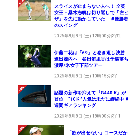
スライスが止まらない人へ！ 全英
女王・桑木志帆は切り返しで「左ヒ
ザ」を先に動かしていた #優勝者
のスイング
2026年8月8日 (土) 12時00分
32
伊藤二花は「69」と巻き返し決勝
進出圏内へ 谷田侑里香は予選落ち
濃厚/米女子下部ツアー
2026年8月8日 (土) 10時15分
1
話題の新作を抑えて『G440 K』が
首位 “10Ｋ”人気は未だに継続中 #
週間ギアランキング
2026年8月8日 (土) 18時00分
11
「欲が出せない」コースだか