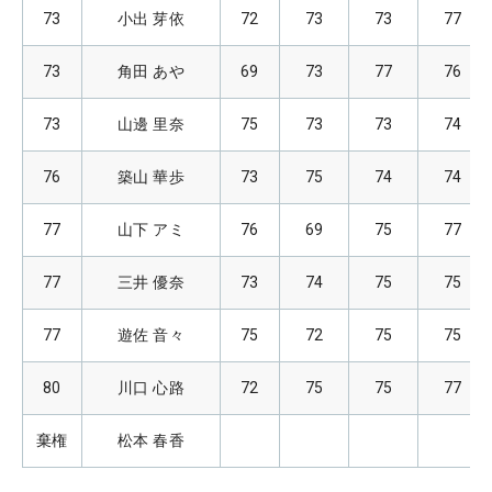
73
小出 芽依
72
73
73
77
73
角田 あや
69
73
77
76
73
山邊 里奈
75
73
73
74
76
築山 華歩
73
75
74
74
77
山下 アミ
76
69
75
77
77
三井 優奈
73
74
75
75
77
遊佐 音々
75
72
75
75
80
川口 心路
72
75
75
77
棄権
松本 春香