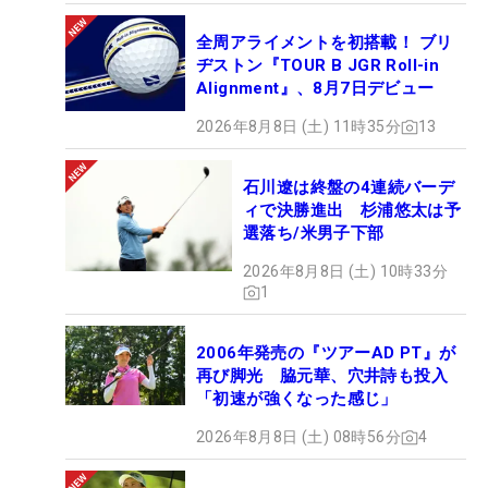
全周アライメントを初搭載！ ブリ
ヂストン『TOUR B JGR Roll-in
Alignment』、8月7日デビュー
2026年8月8日 (土) 11時35分
13
石川遼は終盤の4連続バーデ
ィで決勝進出 杉浦悠太は予
選落ち/米男子下部
2026年8月8日 (土) 10時33分
1
2006年発売の『ツアーAD PT』が
再び脚光 脇元華、穴井詩も投入
「初速が強くなった感じ」
2026年8月8日 (土) 08時56分
4