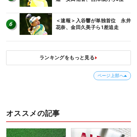
＜速報＞入谷響が単独首位 永井
6
花奈、金田久美子ら1差追走
ランキングをもっと見る
ページ上部へ
オススメの記事