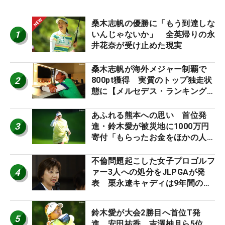
桑木志帆の優勝に「もう到達しな
1
いんじゃないか」 全英帰りの永
井花奈が受け止めた現実
桑木志帆が海外メジャー制覇で
2
800pt獲得 実質のトップ独走状
態に【メルセデス・ランキング番
外編】
あふれる熊本への思い 首位発
3
進・鈴木愛が被災地に1000万円
寄付「もらったお金をほかの人
に」
不倫問題起こした女子プロゴルフ
4
ァー3人への処分をJLPGAが発
表 栗永遼キャディは9年間の立
ち入り禁止
鈴木愛が大会2勝目へ首位T発
5
進 安田祐香、吉澤柚月ら5位