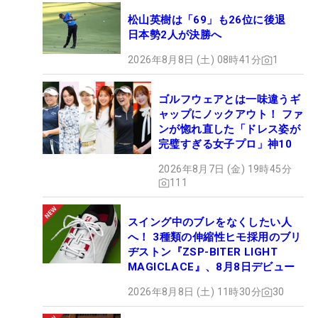
松山英樹は「69」も26位に後退
日本勢2人が決勝へ
2026年8月8日 (土) 08時41分
1
ゴルフウェアとは一味違うギ
ャップにノックアウト！ ファ
ンが惚れ直した「ドレス姿が
完璧すぎる女子プロ」神10
2026年8月7日 (金) 19時45分
111
スイング中のブレをなくしたい人
へ！ 3種類の伸縮性ヒモ採用のブリ
ヂストン『ZSP-BITER LIGHT
MAGICLACE』、8月8日デビュー
2026年8月8日 (土) 11時30分
30