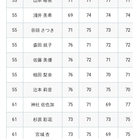
53
山本 唯依
71
71
77
71
55
淺井 美希
69
74
74
74
55
谷頭 さつき
71
75
73
72
55
森田 就子
76
71
72
72
55
佐藤 美優
76
72
71
72
55
植田 梨奈
76
74
70
71
55
辻本 莉音
76
70
75
70
61
神社 佐也加
75
71
69
77
61
杉原 彩花
73
71
73
75
61
宮城 杏
73
75
69
75