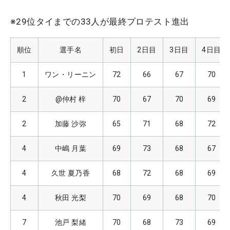
※29位タイまでの33人が最終プロテスト進出
順位
選手名
初日
2日目
3日目
4日目
1
ワン・リーニン
72
66
67
70
2
@仲村 梓
70
67
70
69
2
加藤 沙弥
65
71
68
72
4
中嶋 月葉
69
73
68
67
4
久世 夏乃香
68
72
68
69
4
秋田 光梨
70
69
68
70
7
池戸 梨緒
70
68
73
69