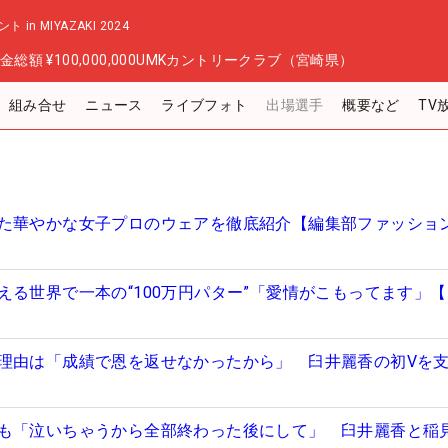
 MIYAZAKI 2024
金総額
¥100,000,000
UMKカントリークラブ（宮崎県）
組み合せ
ニュース
ライブフォト
出場選手
概要など
TV
た華やかな女子プロのウェアを徹底紹介【編集部ファッショ
える世界で一本の“100万円パター”「愛情がこもってます」
理由は「成績で恩を返せなかったから」 臼井麗香の初Vを
も「泣いちゃうから全部終わった後にして」 臼井麗香と稲