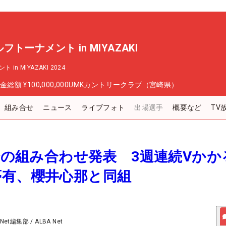
トーナメント in MIYAZAKI
 MIYAZAKI 2024
金総額
¥100,000,000
UMKカントリークラブ（宮崎県）
組み合せ
ニュース
ライブフォト
出場選手
概要など
TV
大会の組み合わせ発表 3週連続Vかか
夢有、櫻井心那と同組
 Net編集部
/
ALBA Net