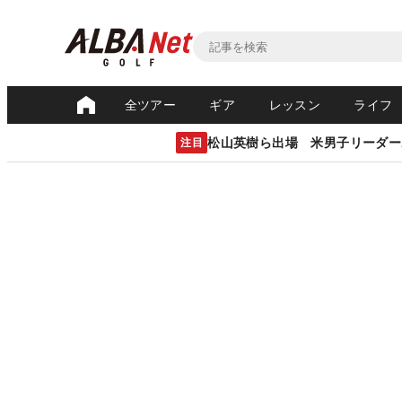
全ツアー
ギア
レッスン
ライフ
松山英樹ら出場 米男子リーダー
注目