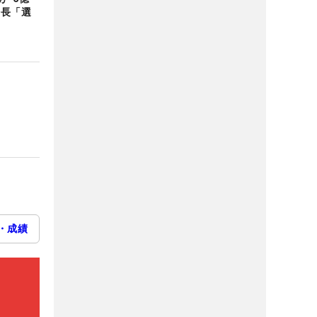
会長「選
・成績