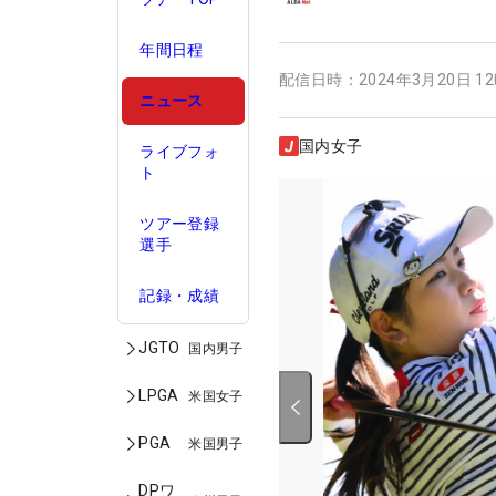
年間日程
配信日時：
2024年3月20日 1
ニュース
国内女子
ライブフォ
ト
ツアー登録
選手
記録・成績
JGTO
国内男子
LPGA
米国女子
PGA
米国男子
DPワ