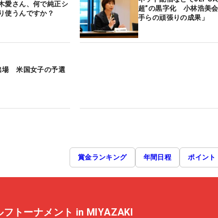
木愛さん、何で純正シ
超”の黒字化 小林浩美
り使うんですか？
手らの頑張りの成果」
出場 米国女子の予選
賞金ランキング
年間日程
ポイント
トーナメント in MIYAZAKI