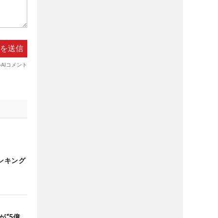
ンキング
が“5億