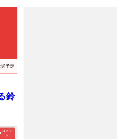
放送予定
る鈴
コメン
ト