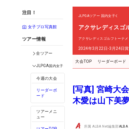
注目！
JLPGAツアー
国内女子
アクサレディスゴルフ
女子プロ写真館
ツアー情報
アクサレディスゴルフトーナメント in
2024年3月22日-3月24日
賞
全ツアー
大会TOP
リーダーボード
JLPGA
国内女子
今週の大会
[写真] 宮崎
リーダーボ
ード
木愛は山下美
ツアーメニ
ュー
所属
ALBA Net編集部
ALBA
ツアーTOP