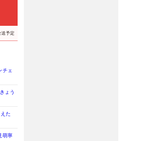
放送予定
ンチェ
【きょう
支えた
見萌寧