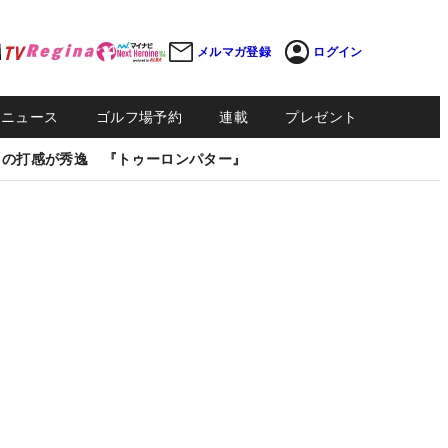
メルマガ登録
ログイン
Sニュース
ゴルフ場予約
連載
プレゼント
しの打感が秀逸 『トゥーロンパター』