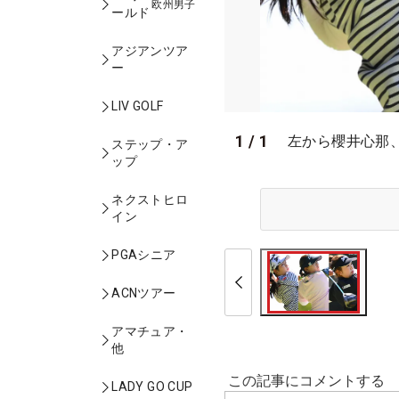
欧州男子
ールド
アジアンツア
ー
LIV GOLF
1
/
1
左から櫻井心那
ステップ・ア
ップ
ネクストヒロ
イン
PGAシニア
ACNツアー
アマチュア・
他
LADY GO CUP