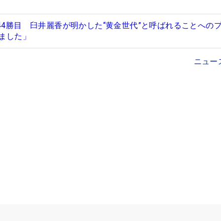
44勝目 臼井麗香が明かした“黄金世代”と呼ばれることへの
ました」
ニュー