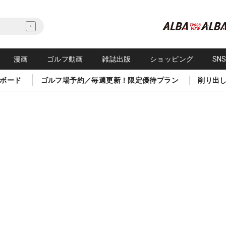
漫画
ゴルフ動画
雑誌出版
ショッピング
SN
ボード
ゴルフ場予約／毎週更新！限定優待プラン
削り出