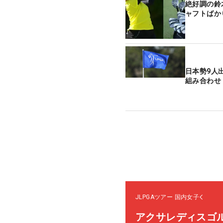
絶好調の鈴
ャフトばか
日本勢9人
組み合わせ
JLPGAツアー
国内女子
アクサレディスゴルフ