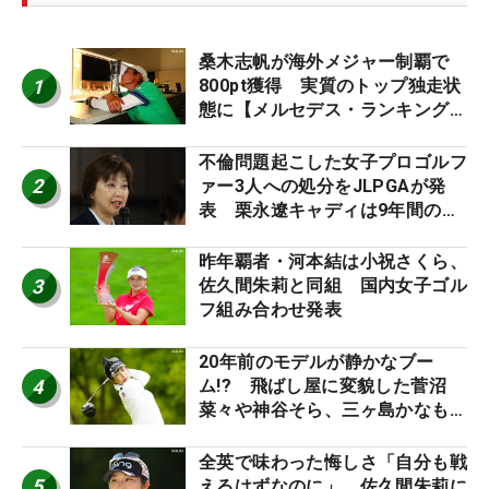
桑木志帆が海外メジャー制覇で
1
800pt獲得 実質のトップ独走状
態に【メルセデス・ランキング番
外編】
不倫問題起こした女子プロゴルフ
2
ァー3人への処分をJLPGAが発
表 栗永遼キャディは9年間の立
ち入り禁止
昨年覇者・河本結は小祝さくら、
3
佐久間朱莉と同組 国内女子ゴル
フ組み合わせ発表
20年前のモデルが静かなブー
4
ム!? 飛ばし屋に変貌した菅沼
菜々や神谷そら、三ヶ島かなも使
う“名器”が人気な理由【ツアープ
ロたちの“飛ばしギア”】
全英で味わった悔しさ「自分も戦
5
えるはずなのに」 佐久間朱莉に