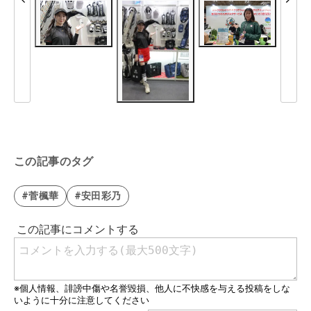
この記事のタグ
#菅楓華
#安田彩乃