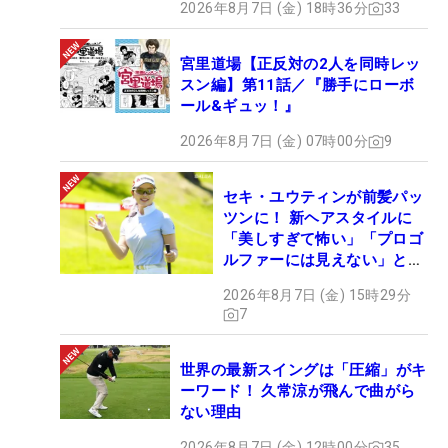
2026年8月7日 (金) 18時36分
33
宮里道場【正反対の2人を同時レッ
スン編】第11話／『勝手にローボ
ール&ギュッ！』
2026年8月7日 (金) 07時00分
9
セキ・ユウティンが前髪パッ
ツンに！ 新ヘアスタイルに
「美しすぎて怖い」「プロゴ
ルファーには見えない」とコ
メント殺到
2026年8月7日 (金) 15時29分
7
世界の最新スイングは「圧縮」がキ
ーワード！ 久常涼が飛んで曲がら
ない理由
2026年8月7日 (金) 12時00分
35