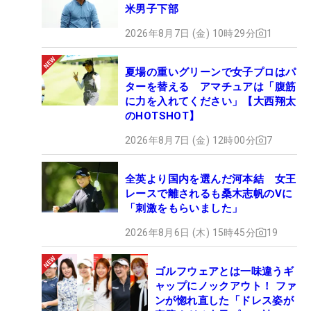
米男子下部
2026年8月7日 (金) 10時29分
1
夏場の重いグリーンで女子プロはパ
ターを替える アマチュアは「腹筋
に力を入れてください」【大西翔太
のHOTSHOT】
2026年8月7日 (金) 12時00分
7
全英より国内を選んだ河本結 女王
レースで離されるも桑木志帆のVに
「刺激をもらいました」
2026年8月6日 (木) 15時45分
19
ゴルフウェアとは一味違うギ
ャップにノックアウト！ ファ
ンが惚れ直した「ドレス姿が