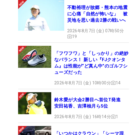
不動裕理が故郷・熊本の地震
に心痛「自然が怖いな」 被
災地を思い過去2勝の戦いへ
2026年8月7日 (金) 07時50分
19
「フワフワ」と「しっかり」の絶妙
なバランス！ 新しい『FJクオンタ
ム』は性能が“ど真ん中”のゴルフシ
ューズだった
2026年8月7日 (金) 10時00分
14
鈴木愛が大会2勝目へ首位T発進
安田祐香、吉澤柚月ら5位
2026年8月7日 (金) 16時14分
1
「いつかはクラウン」「シーマ現