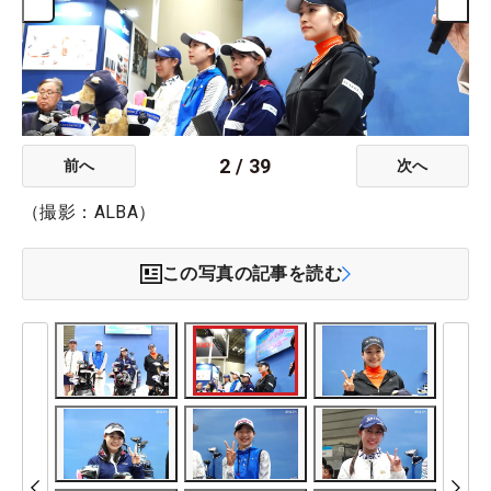
2
/
39
前へ
次へ
（撮影：ALBA）
この写真の記事を読む