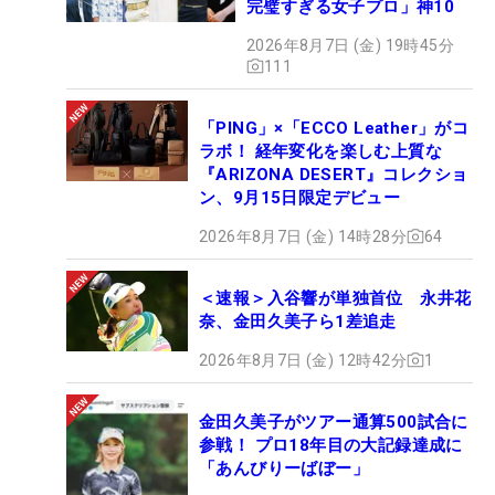
完璧すぎる女子プロ」神10
2026年8月7日 (金) 19時45分
111
「PING」×「ECCO Leather」がコ
ラボ！ 経年変化を楽しむ上質な
『ARIZONA DESERT』コレクショ
ン、9月15日限定デビュー
2026年8月7日 (金) 14時28分
64
＜速報＞入谷響が単独首位 永井花
奈、金田久美子ら1差追走
2026年8月7日 (金) 12時42分
1
金田久美子がツアー通算500試合に
参戦！ プロ18年目の大記録達成に
「あんびりーばぼー」