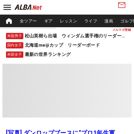
全ツアー
ギア
レッスン
ライフ
漫画
ゴルフ
メルマガ登録
松山英樹ら出場 ウィンダム選手権のリーダーボード
米国男子
北海道meijiカップ リーダーボード
国内女子
最新の世界ランキング
米国女子
[写真] ダンロップブースに“プロ1年生軍