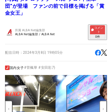
団”が登場 ファンの前で目標を掲げる「賞
金女王」
コメン
所属
ALBA Net編集部
ト
ALBA Net編集部
/
ALBA Net
0
件
配信日時：
2024年3月8日 19時05分
#
菅楓華
#
安田彩乃
国内女子