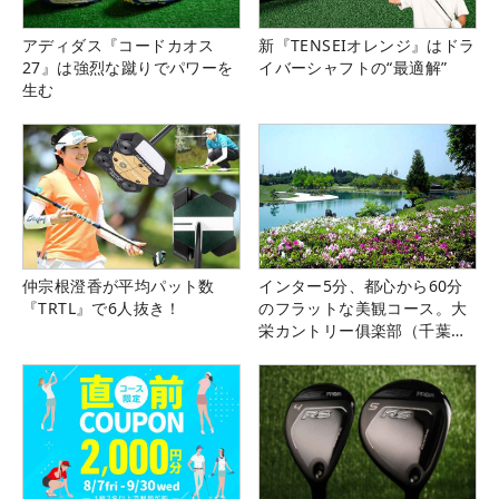
アディダス『コードカオス
新『TENSEIオレンジ』はドラ
27』は強烈な蹴りでパワーを
イバーシャフトの“最適解”
生む
仲宗根澄香が平均パット数
インター5分、都心から60分
『TRTL』で6人抜き！
のフラットな美観コース。大
栄カントリー俱楽部（千葉
県）