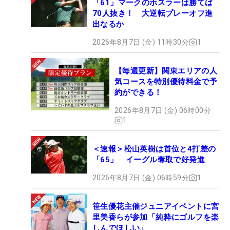
「61」マークのホスラーは勝てば
70人抜き！ 大逆転プレーオフ進
出なるか
2026年8月7日 (金) 11時30分
1
【毎週更新】関東エリアの人
気コースを特別優待料金で予
約ができる！
2026年8月7日 (金) 06時00分
1
＜速報＞松山英樹は首位と4打差の
「65」 イーグル奪取で好発進
2026年8月7日 (金) 06時59分
1
笹生優花主催ジュニアイベントに宮
里美香らが参加「純粋にゴルフを楽
しんでほしい」