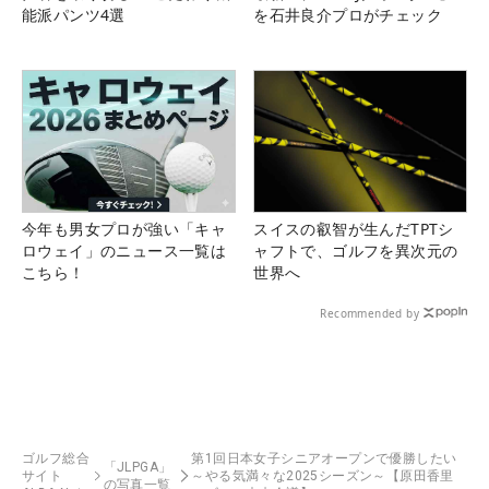
能派パンツ4選
を石井良介プロがチェック
今年も男女プロが強い「キャ
スイスの叡智が生んだTPTシ
ロウェイ」のニュース一覧は
ャフトで、ゴルフを異次元の
こちら！
世界へ
Recommended by
ゴルフ総合
第1回日本女子シニアオープンで優勝したい
「JLPGA」
サイト
～やる気満々な2025シーズン～【原田香里
の写真一覧