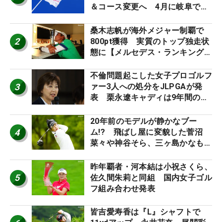
＆コース変更へ 4月に岐阜で開
催
桑木志帆が海外メジャー制覇で
2
800pt獲得 実質のトップ独走状
態に【メルセデス・ランキング番
外編】
不倫問題起こした女子プロゴルフ
3
ァー3人への処分をJLPGAが発
表 栗永遼キャディは9年間の立
ち入り禁止
20年前のモデルが静かなブー
4
ム!? 飛ばし屋に変貌した菅沼
菜々や神谷そら、三ヶ島かなも使
う“名器”が人気な理由【ツアープ
ロたちの“飛ばしギア”】
昨年覇者・河本結は小祝さくら、
5
佐久間朱莉と同組 国内女子ゴル
フ組み合わせ発表
皆吉愛寿香は『L』シャフトで