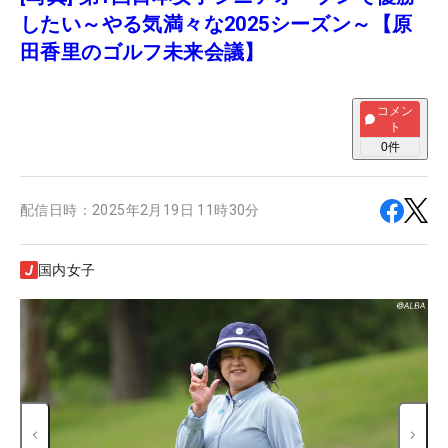
したい～やる気満々な2025シーズン～【原
田香里のゴルフ未来会議】
コメン
ト
0
件
配信日時：
2025年2月19日 11時30分
国内女子