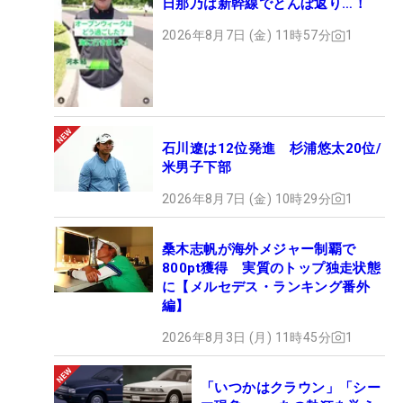
日那乃は新幹線でとんぼ返り…！
2026年8月7日 (金) 11時57分
1
石川遼は12位発進 杉浦悠太20位/
米男子下部
2026年8月7日 (金) 10時29分
1
桑木志帆が海外メジャー制覇で
800pt獲得 実質のトップ独走状態
に【メルセデス・ランキング番外
編】
2026年8月3日 (月) 11時45分
1
「いつかはクラウン」「シー