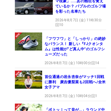
マ現象」……あの熱狂を覚え
ているか？ バブルのゴルフ場
を彩った名車たち
2026年8月7日 (金) 11時30分
10
「フワフワ」と「しっかり」の絶妙
なバランス！ 新しい『FJクオンタ
ム』は性能が“ど真ん中”のゴルフシ
ューズだった
2026年8月7日 (金) 10時00分
14
首位通過の岩永杏奈がマッチ1回戦
に勝利 廣吉優梨菜も2回戦へ/全米
女子アマ
2026年8月7日 (金) 10時04分
1
「ボトッ！って音が…」ラウンド中