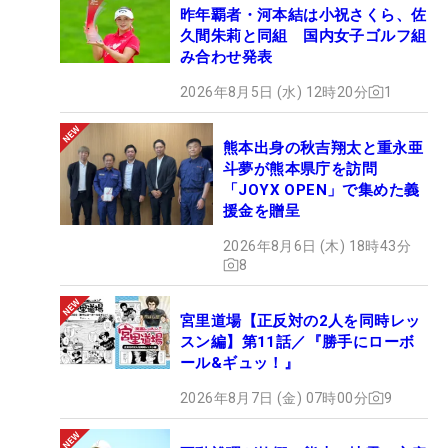
昨年覇者・河本結は小祝さくら、佐
久間朱莉と同組 国内女子ゴルフ組
み合わせ発表
2026年8月5日 (水) 12時20分
1
熊本出身の秋吉翔太と重永亜
斗夢が熊本県庁を訪問
「JOYX OPEN」で集めた義
援金を贈呈
2026年8月6日 (木) 18時43分
8
宮里道場【正反対の2人を同時レッ
スン編】第11話／『勝手にローボ
ール&ギュッ！』
2026年8月7日 (金) 07時00分
9