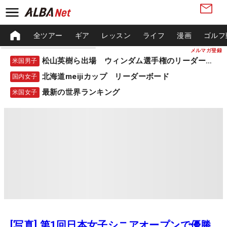
全ツアー
ギア
レッスン
ライフ
漫画
ゴルフ
メルマガ登録
松山英樹ら出場 ウィンダム選手権のリーダーボード
米国男子
北海道meijiカップ リーダーボード
国内女子
最新の世界ランキング
米国女子
[写真] 第1回日本女子シニアオープンで優勝