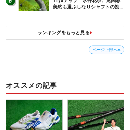
6
11ydアップ 永井花奈、尾関彩
美悠も選ぶしなりシャフトの効果
【ツアープロたちの“飛ばしギ
ア”】
ランキングをもっと見る
ページ上部へ
オススメの記事