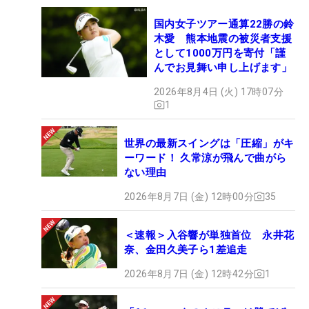
国内女子ツアー通算22勝の鈴
木愛 熊本地震の被災者支援
として1000万円を寄付「謹
んでお見舞い申し上げます」
2026年8月4日 (火) 17時07分
1
世界の最新スイングは「圧縮」がキ
ーワード！ 久常涼が飛んで曲がら
ない理由
2026年8月7日 (金) 12時00分
35
＜速報＞入谷響が単独首位 永井花
奈、金田久美子ら1差追走
2026年8月7日 (金) 12時42分
1