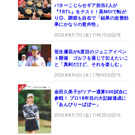
パターこじらせギア担当2人が
『TRTL』をテスト！高MOIで転が
り◎、調節も自在で「結果の改善効
果にかなりの意外性」
2026年8月7日 (金) 11時15分
18
笹生優花が6度目のジュニアイベン
ト開催 ゴルフを通じて伝えたいこ
と「真剣だけど、それを楽しむ」
2026年8月6日 (木) 17時43分
19
金田久美子がツアー通算500試合に
参戦！ プロ18年目の大記録達成に
「あんびりーばぼー」
2026年8月7日 (金) 11時25分
19