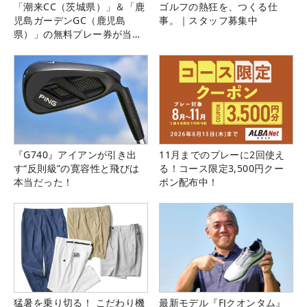
「潮来CC（茨城県）」＆「鹿
ゴルフの熱狂を、つくる仕
児島ガーデンGC（鹿児島
事。｜スタッフ募集中
県）」の無料プレー券が当た
る！！
『G740』アイアンが引き出
11月までのプレーに2回使え
す“反則級”の寛容性と飛びは
る！コース限定3,500円クー
本当だった！
ポン配布中！
猛暑を乗り切る！ こだわり機
最新モデル『FJクオンタム』