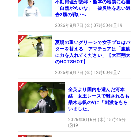
不動裕理が故郷・熊本の地震に心痛
「自然が怖いな」 被災地を思い過
去2勝の戦いへ
2026年8月7日 (金) 07時50分
19
夏場の重いグリーンで女子プロはパ
ターを替える アマチュアは「腹筋
に力を入れてください」【大西翔太
のHOTSHOT】
2026年8月7日 (金) 12時00分
7
全英より国内を選んだ河本
結 女王レースで離されるも
桑木志帆のVに「刺激をもら
いました」
2026年8月6日 (木) 15時45分
19