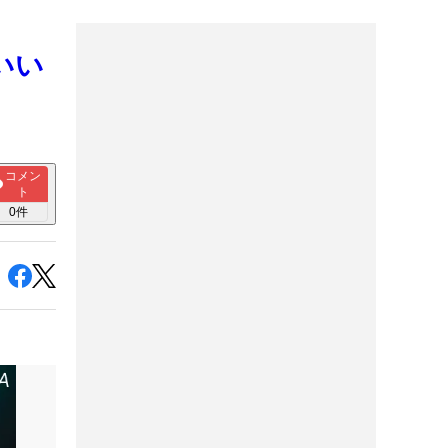
いい
コメン
ト
0
件