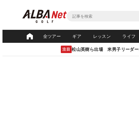
全ツアー
ギア
レッスン
ライフ
松山英樹ら出場 米男子リーダー
注目