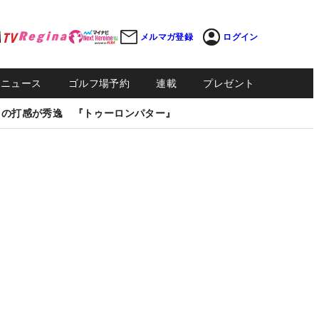
メルマガ登録
ログイン
Sニュース
ゴルフ場予約
連載
プレゼント
しの打感が秀逸 『トゥーロンパター』