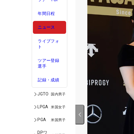
年間日程
ニュース
ライブフォ
ト
ツアー登録
選手
記録・成績
JGTO
国内男子
LPGA
米国女子
PGA
米国男子
DPワ