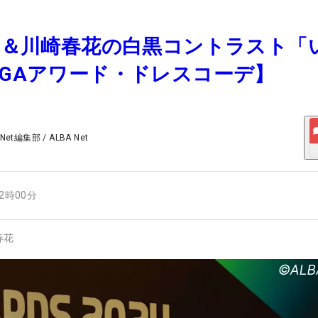
桃子＆川崎春花の白黒コントラスト「
PGAアワード・ドレスコーデ】
 Net編集部
/
ALBA Net
12時00分
春花