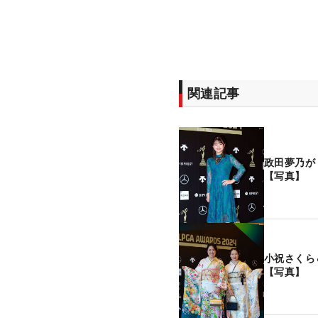
関連記事
政田夢乃が
【写真】
小祝さくら
【写真】