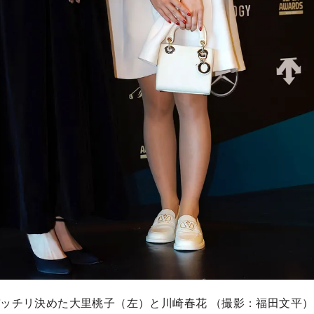
ッチリ決めた大里桃子（左）と川崎春花 （撮影：福田文平）