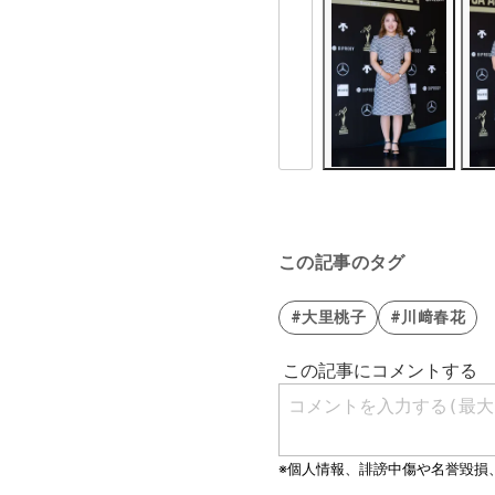
この記事のタグ
#大里桃子
#川﨑春花