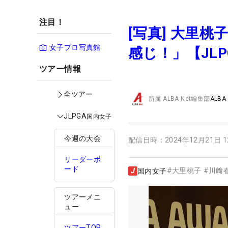
注目！
[写真] 大里
女子プロ写真館
感じ！」【JL
ツアー情報
全ツアー
所属
ALBA Net編集部
ALBA
JLPGA
国内女子
今週の大会
配信日時：
2024年12月21日 
リーダーボ
ード
#
大里桃子
#
川﨑
国内女子
ツアーメニ
ュー
ツアーTOP