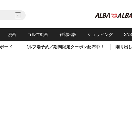
漫画
ゴルフ動画
雑誌出版
ショッピング
SN
ボード
ゴルフ場予約／期間限定クーポン配布中！
削り出