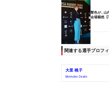
髪色が…山
会場騒然【
関連する選手プロフィ
大里 桃子
Momoko Osato