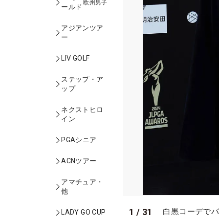
欧州男子
ールド
アジアンツア
ー
LIV GOLF
ステップ・ア
ップ
ネクストヒロ
イン
PGAシニア
ACNツアー
アマチュア・
他
1
/
31
白黒コーデでバ
LADY GO CUP