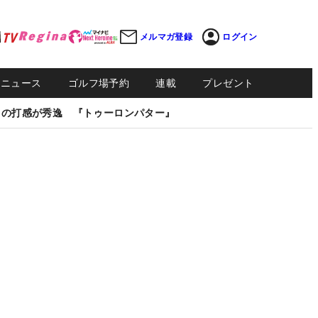
メルマガ登録
ログイン
Sニュース
ゴルフ場予約
連載
プレゼント
しの打感が秀逸 『トゥーロンパター』