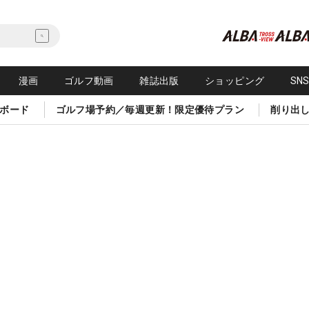
漫画
ゴルフ動画
雑誌出版
ショッピング
SN
ボード
ゴルフ場予約／毎週更新！限定優待プラン
削り出