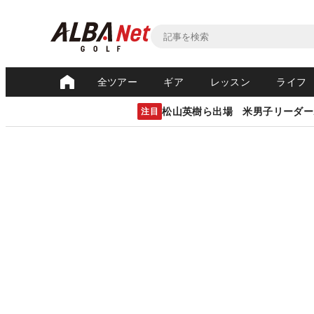
全ツアー
ギア
レッスン
ライフ
松山英樹ら出場 米男子リーダー
注目