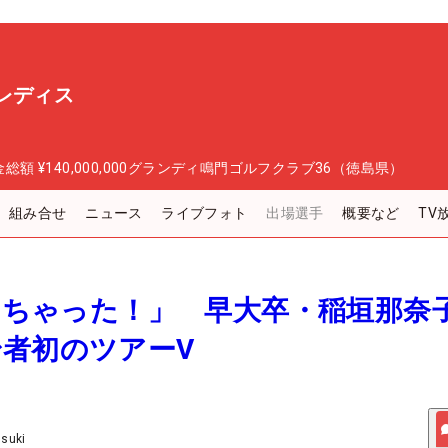
レディス
金総額
¥140,000,000
グランディ鳴門ゴルフクラブ36（徳島県）
組み合せ
ニュース
ライブフォト
出場選手
概要など
TV
勝しちゃった！」 早大卒・稲垣那奈
者初のツアーV
Usuki