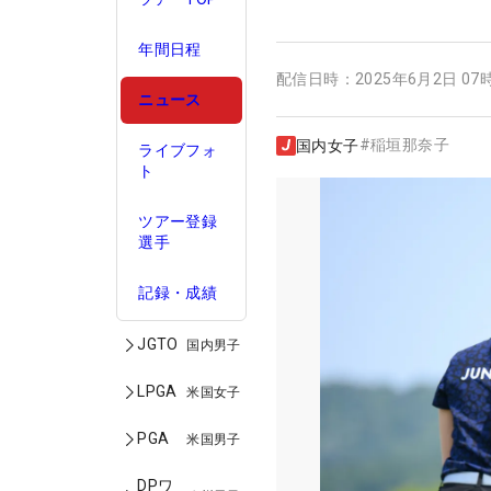
年間日程
配信日時：
2025年6月2日 07
ニュース
#
稲垣那奈子
国内女子
ライブフォ
ト
ツアー登録
選手
記録・成績
JGTO
国内男子
LPGA
米国女子
PGA
米国男子
DPワ