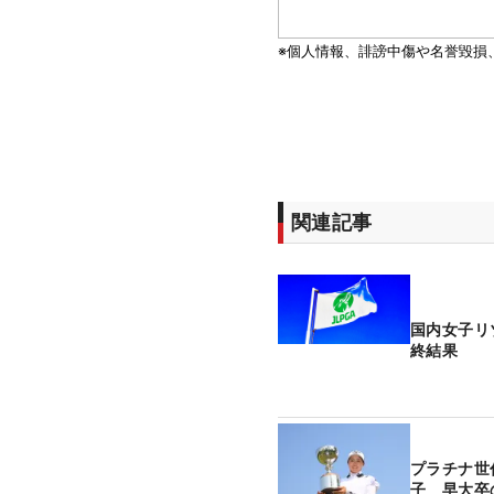
関連記事
国内女子リ
終結果
プラチナ世
子 早大卒