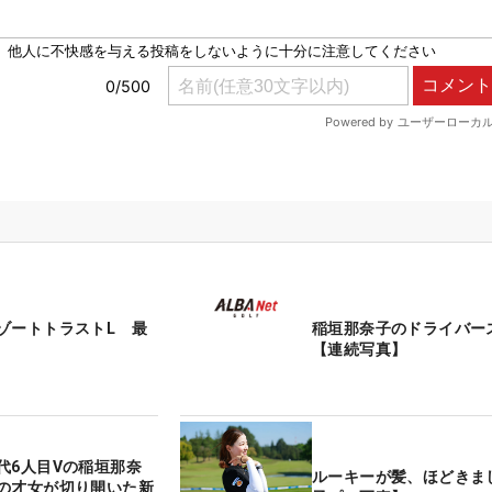
ゾートトラストL 最
稲垣那奈子のドライバー
【連続写真】
代6人目Vの稲垣那奈
ルーキーが髪、ほどきま
の才女が切り開いた新