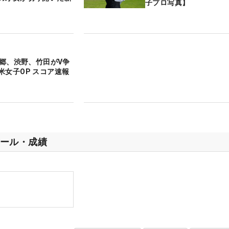
子プロ写真】
西郷、渋野、竹田がV争
米女子OP スコア速報
ール・成績