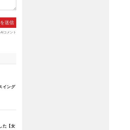
スイング
した【女