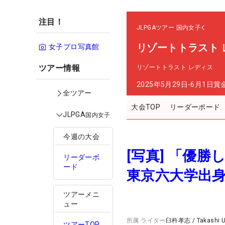
注目！
JLPGAツアー
国内女子
リゾートトラスト 
女子プロ写真館
ツアー情報
リゾートトラスト レディス
2025年5月29日-6月1日
賞
全ツアー
大会TOP
リーダーボード
JLPGA
国内女子
今週の大会
[写真] 「優
リーダーボ
ード
東京六大学出身
ツアーメニ
ュー
所属
ライター
臼杵孝志
/
Takashi 
ツアーTOP