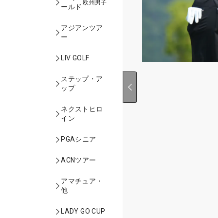
欧州男子
ールド
アジアンツア
ー
LIV GOLF
ステップ・ア
ップ
ネクストヒロ
イン
PGAシニア
ACNツアー
アマチュア・
他
LADY GO CUP