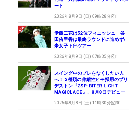
ート
2026年8月9日 (日) 09時28分
1
伊藤二花は52位フィニッシュ 谷
田侑里香は最終ラウンドに進めず/
米女子下部ツアー
2026年8月9日 (日) 07時35分
1
スイング中のブレをなくしたい人
へ！ 3種類の伸縮性ヒモ採用のブリ
ヂストン『ZSP-BITER LIGHT
MAGICLACE』、8月8日デビュー
2026年8月8日 (土) 11時30分
30