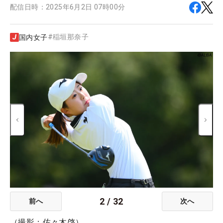
配信日時：
2025年6月2日 07時00分
#
稲垣那奈子
国内女子
2
/
32
前へ
次へ
（撮影：佐々木啓）