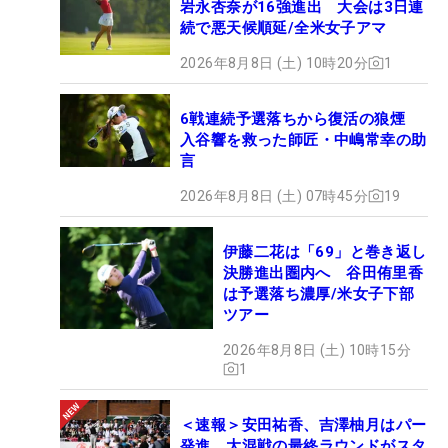
岩永杏奈が16強進出 大会は3日連
続で悪天候順延/全米女子アマ
2026年8月8日 (土) 10時20分
1
6戦連続予選落ちから復活の狼煙
入谷響を救った師匠・中嶋常幸の助
言
2026年8月8日 (土) 07時45分
19
伊藤二花は「69」と巻き返し
決勝進出圏内へ 谷田侑里香
は予選落ち濃厚/米女子下部
ツアー
2026年8月8日 (土) 10時15分
1
＜速報＞安田祐香、吉澤柚月はパー
発進 大混戦の最終ラウンドがスタ