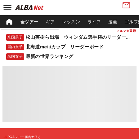
全ツアー
ギア
レッスン
ライフ
漫画
ゴルフ
メルマガ登録
松山英樹ら出場 ウィンダム選手権のリーダーボード
米国男子
北海道meijiカップ リーダーボード
国内女子
最新の世界ランキング
米国女子
JLPGAツアー
国内女子