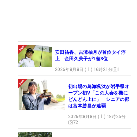
安田祐香、吉澤柚月が首位タイ浮
上 金田久美子が1差3位
2026年8月8日 (土) 16時21分
1
初出場の鳥海颯汰が岩手県オ
ープン初V「この大会を機に
どんどん上に」 シニアの部
は宮本勝昌が連覇
2026年8月8日 (土) 18時25分
72