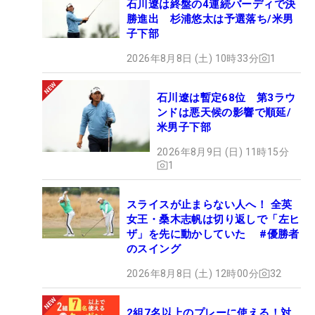
石川遼は終盤の4連続バーディで決
勝進出 杉浦悠太は予選落ち/米男
子下部
2026年8月8日 (土) 10時33分
1
石川遼は暫定68位 第3ラウ
ンドは悪天候の影響で順延/
米男子下部
2026年8月9日 (日) 11時15分
1
スライスが止まらない人へ！ 全英
女王・桑木志帆は切り返しで「左ヒ
ザ」を先に動かしていた #優勝者
のスイング
2026年8月8日 (土) 12時00分
32
2組7名以上のプレーに使える！対