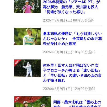
2006年発売の『ツアーAD PT』が
再び脚光 脇元華、穴井詩も投入
「初速が強くなった感じ」
2026年8月8日 (土) 08時56分
4
桑木志帆の優勝に「もう到達しない
んじゃないか」 全英帰りの永井花
奈が受け止めた現実
2026年8月8日 (土) 10時30分
19
体を早く回す人ほど飛ばない!? 女
子プロコーチが教える「速い回転」
と「早い回転」の違い #四の五の言
わず振り氣れ
2026年8月9日 (日) 12時00分
31
同郷・桑木志帆は「雲の上の