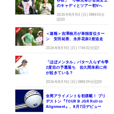
存在」 小林光希が全英女王
のキャディとツアー初Vへ
2026年8月9日 (日) 08時03分
20
＜速報＞吉澤柚月が単独首位ター
ン 安田祐香、永井花奈2差追走
2026年8月9日 (日) 11時32分
1
「ほぼメンタル」パター入らず今季
2度目の予選落ち 佐久間朱莉に何
が起きている？
2026年8月9日 (日) 08時39分
20
全周アライメントを初搭載！ ブリ
ヂストン『TOUR B JGR Roll-in
Alignment』、8月7日デビュー