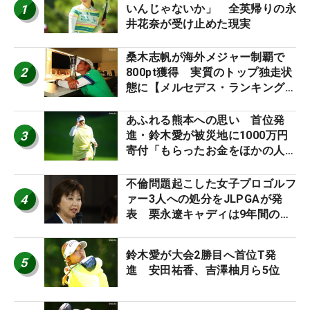
1
いんじゃないか」 全英帰りの永
井花奈が受け止めた現実
桑木志帆が海外メジャー制覇で
2
800pt獲得 実質のトップ独走状
態に【メルセデス・ランキング番
外編】
あふれる熊本への思い 首位発
3
進・鈴木愛が被災地に1000万円
寄付「もらったお金をほかの人
に」
不倫問題起こした女子プロゴルフ
4
ァー3人への処分をJLPGAが発
表 栗永遼キャディは9年間の立
ち入り禁止
鈴木愛が大会2勝目へ首位T発
5
進 安田祐香、吉澤柚月ら5位