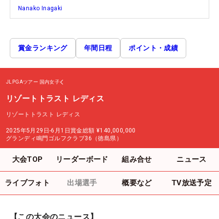
Nanako Inagaki
賞金ランキング
年間日程
ポイント・成績
JLPGAツアー
国内女子
リゾートトラスト レディス
リゾートトラスト レディス
2025年5月29日-6月1日
賞金総額
¥140,000,000
グランディ鳴門ゴルフクラブ36（徳島県）
大会TOP
リーダーボード
組み合せ
ニュース
ライブフォト
出場選手
概要など
TV放送予定
【この大会のニュース】