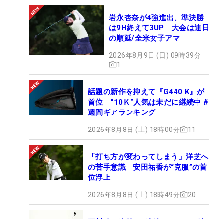
岩永杏奈が4強進出、準決勝
は9H終えて3UP 大会は連日
の順延/全米女子アマ
2026年8月9日 (日) 09時39分
1
話題の新作を抑えて『G440 K』が
首位 “10Ｋ”人気は未だに継続中 #
週間ギアランキング
2026年8月8日 (土) 18時00分
11
「打ち方が変わってしまう」洋芝へ
の苦手意識 安田祐香が“克服”の首
位浮上
2026年8月8日 (土) 18時49分
20