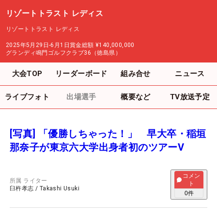
リゾートトラスト レディス
リゾートトラスト レディス
2025年5月29日-6月1日
賞金総額
¥140,000,000
グランディ鳴門ゴルフクラブ36（徳島県）
大会TOP
リーダーボード
組み合せ
ニュース
ライブフォト
出場選手
概要など
TV放送予定
[写真] 「優勝しちゃった！」 早大卒・稲垣
那奈子が東京六大学出身者初のツアーV
コメン
所属
ライター
ト
臼杵孝志
/
Takashi Usuki
0
件