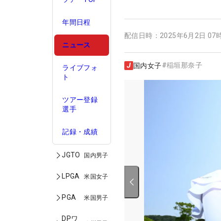
年間日程
配信日時：
2025年6月2日 07
ニュース
#
稲垣那奈子
国内女子
ライブフォ
ト
ツアー登録
選手
記録・成績
JGTO
国内男子
LPGA
米国女子
PGA
米国男子
DPワ