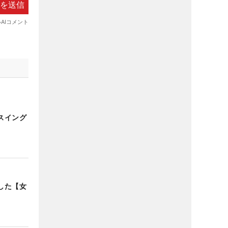
スイング
した【女