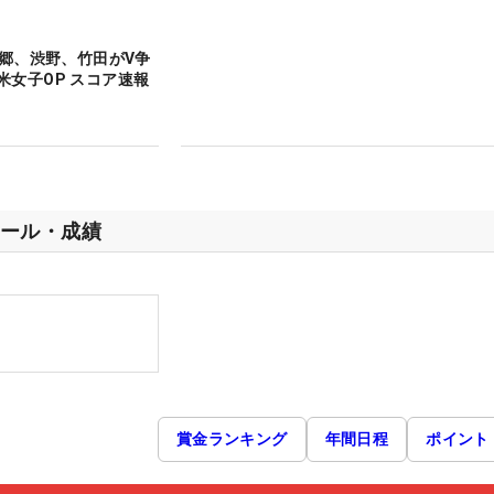
西郷、渋野、竹田がV争
米女子OP スコア速報
ール・成績
賞金ランキング
年間日程
ポイント