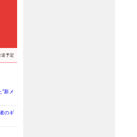
放送予定
“新メ
勝者のギ