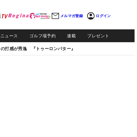
メルマガ登録
ログイン
Sニュース
ゴルフ場予約
連載
プレゼント
しの打感が秀逸 『トゥーロンパター』