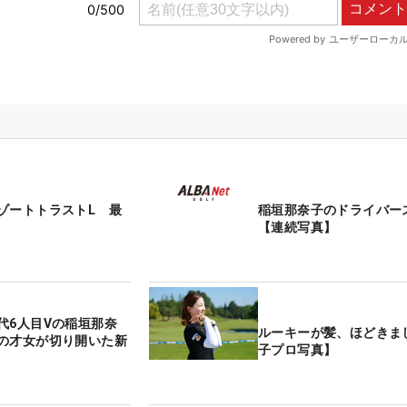
ゾートトラストL 最
稲垣那奈子のドライバー
【連続写真】
代6人目Vの稲垣那奈
ルーキーが髪、ほどきま
の才女が切り開いた新
子プロ写真】