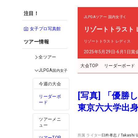
注目！
JLPGAツアー
国内女子
リゾートトラスト 
女子プロ写真館
ツアー情報
リゾートトラスト レディス
2025年5月29日-6月1日
賞
全ツアー
大会TOP
リーダーボード
JLPGA
国内女子
今週の大会
[写真] 「優
リーダーボ
ード
東京六大学出身
ツアーメニ
ュー
所属
ライター
臼杵孝志
/
Takashi 
ツアーTOP