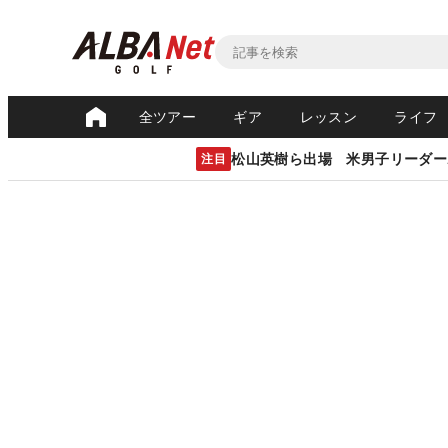
全ツアー
ギア
レッスン
ライフ
松山英樹ら出場 米男子リーダー
注目