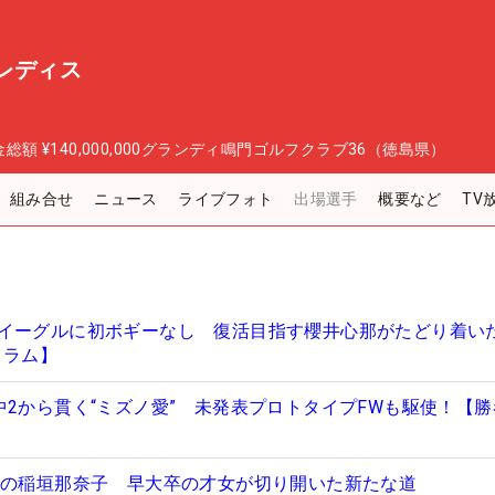
レディス
金総額
¥140,000,000
グランディ鳴門ゴルフクラブ36（徳島県）
組み合せ
ニュース
ライブフォト
出場選手
概要など
TV
イーグルに初ボギーなし 復活目指す櫻井心那がたどり着いた
コラム】
中2から貫く“ミズノ愛” 未発表プロトタイプFWも駆使！【
Vの稲垣那奈子 早大卒の才女が切り開いた新たな道