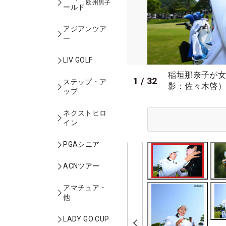
欧州男子
ールド
アジアンツア
ー
LIV GOLF
稲垣那奈子が女
1
/
32
ステップ・ア
影：佐々木啓
ップ
ネクストヒロ
イン
PGAシニア
ACNツアー
アマチュア・
他
LADY GO CUP