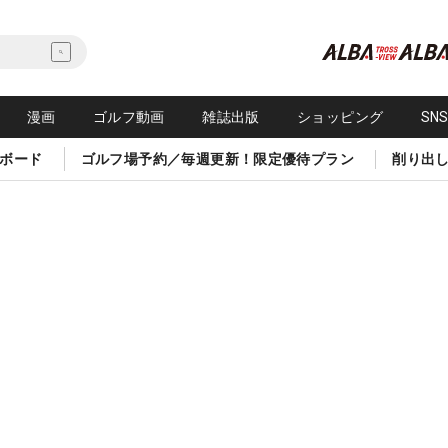
漫画
ゴルフ動画
雑誌出版
ショッピング
SN
ボード
ゴルフ場予約／毎週更新！限定優待プラン
削り出