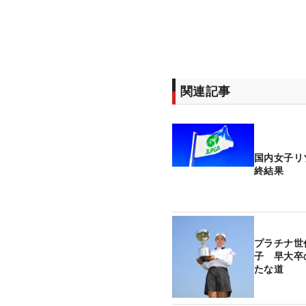
関連記事
国内女子リ
終結果
プラチナ世
子 早大卒
たな道