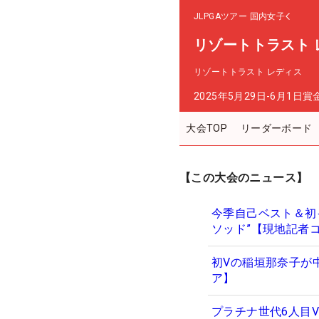
JLPGAツアー
国内女子
リゾートトラスト 
リゾートトラスト レディス
2025年5月29日-6月1日
賞
大会TOP
リーダーボード
【この大会のニュース】
今季自己ベスト＆初
ソッド”【現地記者
初Vの稲垣那奈子が
ア】
プラチナ世代6人目