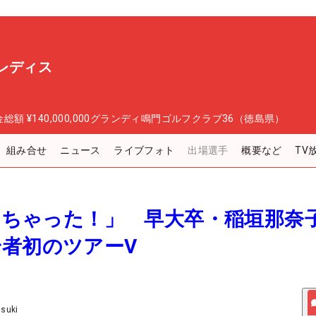
レディス
金総額
¥140,000,000
グランディ鳴門ゴルフクラブ36（徳島県）
組み合せ
ニュース
ライブフォト
出場選手
概要など
TV
勝しちゃった！」 早大卒・稲垣那奈
者初のツアーV
Usuki