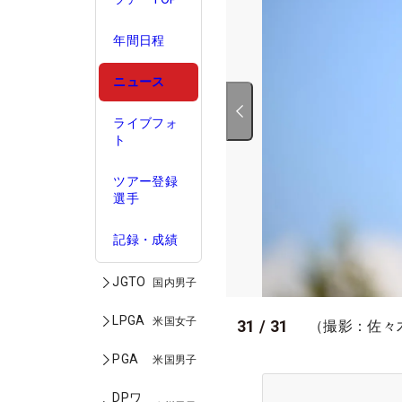
年間日程
ニュース
ライブフォ
ト
ツアー登録
選手
記録・成績
JGTO
国内男子
LPGA
米国女子
31
/
31
（撮影：佐々
PGA
米国男子
DPワ