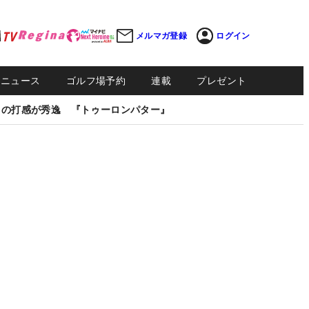
メルマガ登録
ログイン
Sニュース
ゴルフ場予約
連載
プレゼント
しの打感が秀逸 『トゥーロンパター』