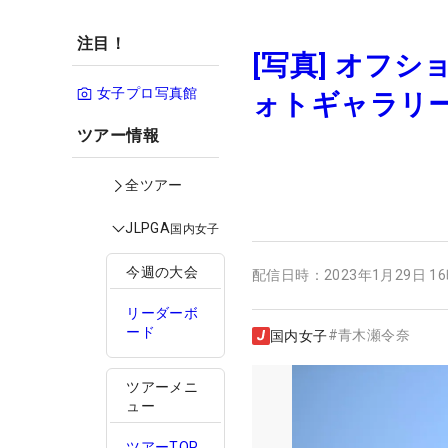
注目！
[写真] オフ
女子プロ写真館
ォトギャラリ
ツアー情報
全ツアー
JLPGA
国内女子
今週の大会
配信日時：
2023年1月29日 1
リーダーボ
ード
#
青木瀬令奈
国内女子
ツアーメニ
ュー
ツアーTOP