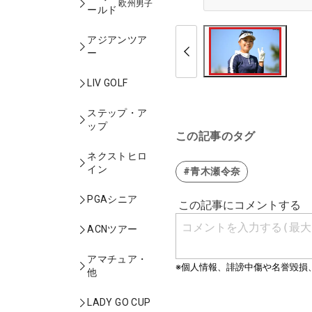
欧州男子
ールド
アジアンツア
ー
LIV GOLF
ステップ・ア
ップ
この記事のタグ
ネクストヒロ
イン
#青木瀬令奈
PGAシニア
ACNツアー
アマチュア・
他
LADY GO CUP