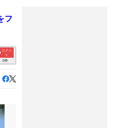
をフ
コメン
ト
0
件