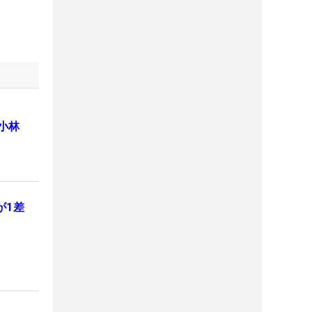
小林
が1差