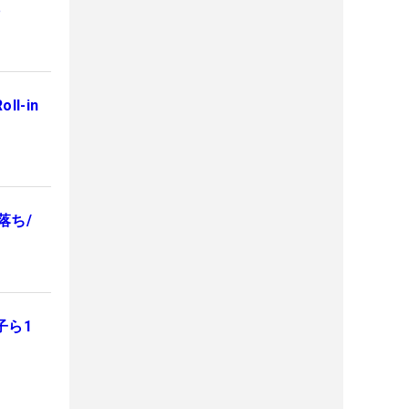
位
l-in
落ち/
子ら1