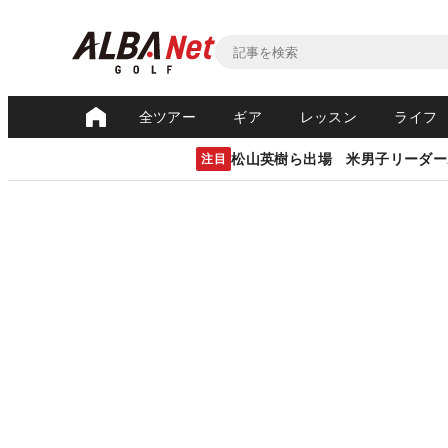
全ツアー
ギア
レッスン
ライフ
松山英樹ら出場 米男子リーダー
注目