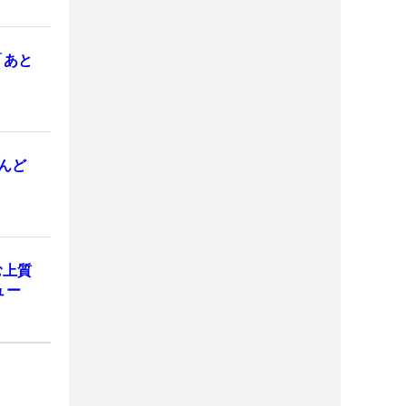
「あと
んど
む上質
ュー