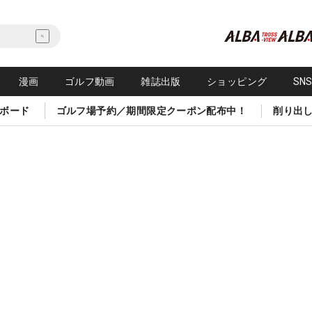
漫画
ゴルフ動画
雑誌出版
ショッピング
SN
ボード
ゴルフ場予約／期間限定クーポン配布中！
削り出