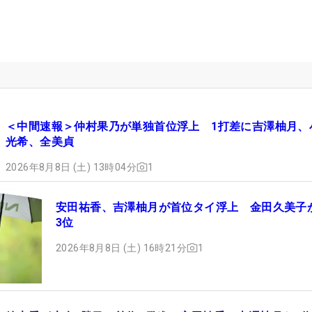
＜中間速報＞仲村果乃が単独首位浮上 1打差に吉澤柚月、
光希、全美貞
2026年8月8日 (土) 13時04分
1
安田祐香、吉澤柚月が首位タイ浮上 金田久美子
3位
2026年8月8日 (土) 16時21分
1