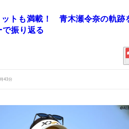
ショットも満載！ 青木瀬令奈の軌跡
ーで振り返る
6時43分