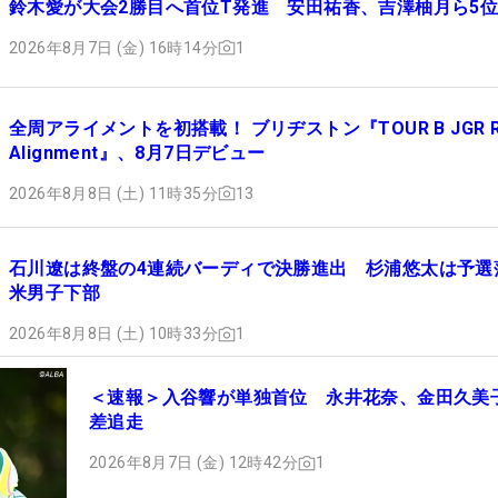
鈴木愛が大会2勝目へ首位T発進 安田祐香、吉澤柚月ら5
2026年8月7日 (金) 16時14分
1
全周アライメントを初搭載！ ブリヂストン『TOUR B JGR Rol
Alignment』、8月7日デビュー
2026年8月8日 (土) 11時35分
13
石川遼は終盤の4連続バーディで決勝進出 杉浦悠太は予選
米男子下部
2026年8月8日 (土) 10時33分
1
＜速報＞入谷響が単独首位 永井花奈、金田久美
差追走
2026年8月7日 (金) 12時42分
1