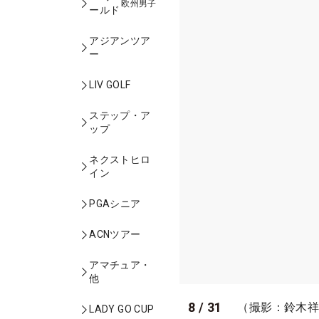
欧州男子
ールド
アジアンツア
ー
LIV GOLF
ステップ・ア
ップ
ネクストヒロ
イン
PGAシニア
ACNツアー
アマチュア・
他
8
/
31
（撮影：鈴木
LADY GO CUP