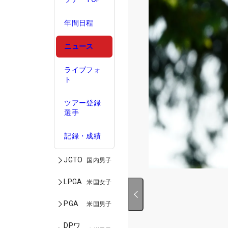
年間日程
ニュース
ライブフォ
ト
ツアー登録
選手
記録・成績
JGTO
国内男子
LPGA
米国女子
PGA
米国男子
DPワ