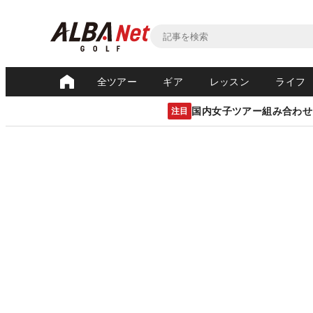
全ツアー
ギア
レッスン
ライフ
国内女子ツアー組み合わせ
注目