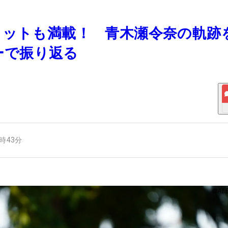
ショットも満載！ 青木瀬令奈の軌跡
ーで振り返る
6時43分