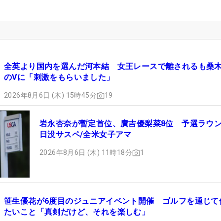
全英より国内を選んだ河本結 女王レースで離されるも桑
のVに「刺激をもらいました」
2026年8月6日 (木) 15時45分
19
岩永杏奈が暫定首位、廣吉優梨菜8位 予選ラウ
日没サスペ/全米女子アマ
2026年8月6日 (木) 11時18分
1
笹生優花が6度目のジュニアイベント開催 ゴルフを通じて
たいこと「真剣だけど、それを楽しむ」