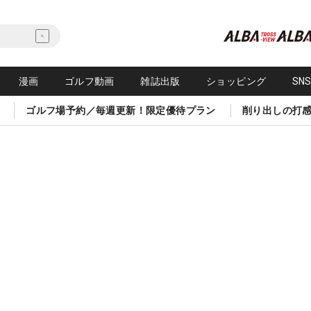
漫画
ゴルフ動画
雑誌出版
ショッピング
SN
ゴルフ場予約／毎週更新！限定優待プラン
削り出しの打