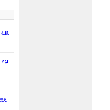
木志帆
ンドは
伝え