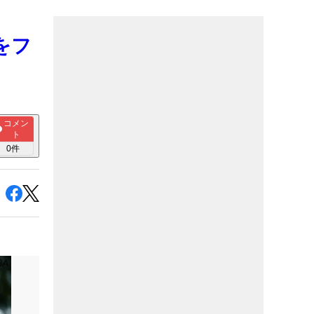
をフ
コメン
ト
0
件