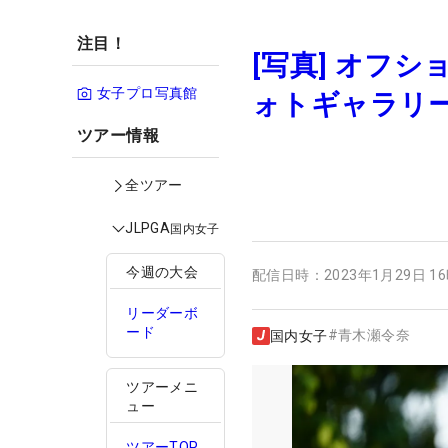
注目！
[写真] オフ
女子プロ写真館
ォトギャラリ
ツアー情報
全ツアー
JLPGA
国内女子
今週の大会
配信日時：
2023年1月29日 1
リーダーボ
ード
#
青木瀬令奈
国内女子
ツアーメニ
ュー
ツアーTOP