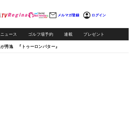
メルマガ登録
ログイン
Sニュース
ゴルフ場予約
連載
プレゼント
感が秀逸 『トゥーロンパター』