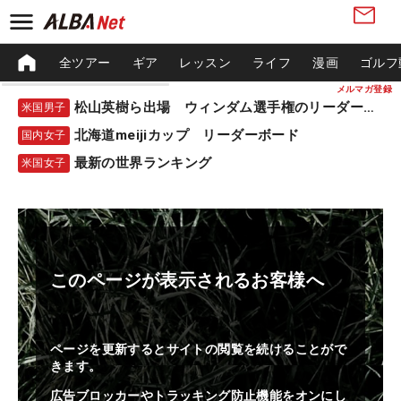
全ツアー
ギア
レッスン
ライフ
漫画
ゴルフ
メルマガ登録
松山英樹ら出場 ウィンダム選手権のリーダーボード
米国男子
北海道meijiカップ リーダーボード
国内女子
最新の世界ランキング
米国女子
このページが表示されるお客様へ
ページを更新するとサイトの閲覧を続けることがで
きます。
広告ブロッカーやトラッキング防止機能をオンにし