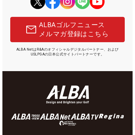
ALBAゴルフニュース
メルマガ登録はこちら
ALBA NetはR&Aのオフィシャルデジタルパートナー、および
USLPGAの日本公式サイトパートナーです。