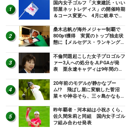
国内女子ゴルフ「大東建託・いい
1
部屋ネットレディス」の開催時期
＆コース変更へ 4月に岐阜で開
催
桑木志帆が海外メジャー制覇で
2
800pt獲得 実質のトップ独走状
態に【メルセデス・ランキング番
外編】
不倫問題起こした女子プロゴルフ
3
ァー3人への処分をJLPGAが発
表 栗永遼キャディは9年間の立
ち入り禁止
20年前のモデルが静かなブー
4
ム!? 飛ばし屋に変貌した菅沼
菜々や神谷そら、三ヶ島かなも使
う“名器”が人気な理由【ツアープ
ロたちの“飛ばしギア”】
昨年覇者・河本結は小祝さくら、
5
佐久間朱莉と同組 国内女子ゴル
フ組み合わせ発表