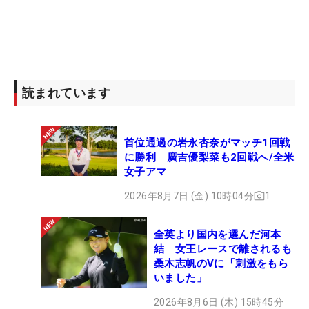
読まれています
首位通過の岩永杏奈がマッチ1回戦
に勝利 廣吉優梨菜も2回戦へ/全米
女子アマ
2026年8月7日 (金) 10時04分
1
全英より国内を選んだ河本
結 女王レースで離されるも
桑木志帆のVに「刺激をもら
いました」
2026年8月6日 (木) 15時45分