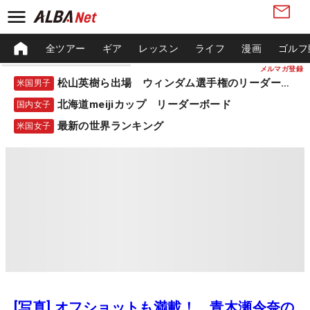
全ツアー
ギア
レッスン
ライフ
漫画
ゴルフ
メルマガ登録
松山英樹ら出場 ウィンダム選手権のリーダーボード
米国男子
北海道meijiカップ リーダーボード
国内女子
最新の世界ランキング
米国女子
[写真] オフショットも満載！ 青木瀬令奈の