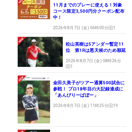
11月までのプレーに使える！対象
コース限定3,500円分クーポン配布
中！
2026年8月7日 (金) 06時00分
1
松山英樹は5アンダー暫定11
位 第1Rは悪天候のため順延
2026年8月7日 (金) 08時26分
1
金田久美子がツアー通算500試合に
参戦！ プロ18年目の大記録達成に
「あんびりーばぼー」
2026年8月7日 (金) 11時25分
19