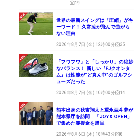
19
世界の最新スイングは「圧縮」がキ
ーワード！ 久常涼が飛んで曲がら
ない理由
2026年8月7日 (金) 12時00分
35
「フワフワ」と「しっかり」の絶妙
なバランス！ 新しい『FJクオンタ
ム』は性能が“ど真ん中”のゴルフシ
ューズだった
2026年8月7日 (金) 10時00分
14
熊本出身の秋吉翔太と重永亜斗夢が
熊本県庁を訪問 「JOYX OPEN」
で集めた義援金を贈呈
2026年8月6日 (木) 18時43分
8