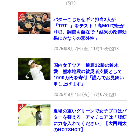
19
パターこじらせギア担当2人が
『TRTL』をテスト！高MOIで転が
り◎、調節も自在で「結果の改善効
果にかなりの意外性」
2026年8月7日 (金) 11時15分
18
国内女子ツアー通算22勝の鈴木
愛 熊本地震の被災者支援として
1000万円を寄付「謹んでお見舞い
申し上げます」
2026年8月4日 (火) 17時07分
1
夏場の重いグリーンで女子プロはパ
ターを替える アマチュアは「腹筋
に力を入れてください」【大西翔太
のHOTSHOT】