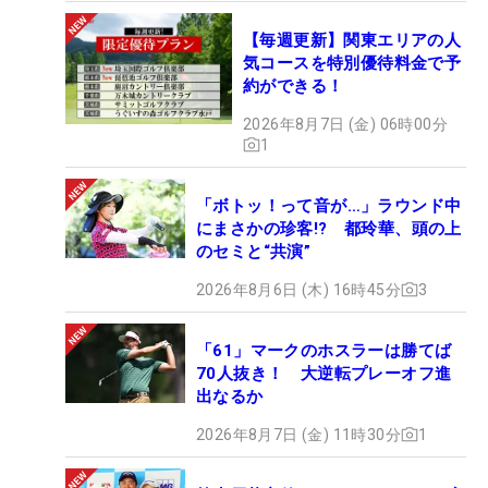
【毎週更新】関東エリアの人
気コースを特別優待料金で予
約ができる！
2026年8月7日 (金) 06時00分
1
「ボトッ！って音が…」ラウンド中
にまさかの珍客!? 都玲華、頭の上
のセミと“共演”
2026年8月6日 (木) 16時45分
3
「61」マークのホスラーは勝てば
70人抜き！ 大逆転プレーオフ進
出なるか
2026年8月7日 (金) 11時30分
1