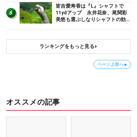
皆吉愛寿香は『L』シャフトで
6
11ydアップ 永井花奈、尾関彩
美悠も選ぶしなりシャフトの効果
【ツアープロたちの“飛ばしギ
ア”】
ランキングをもっと見る
ページ上部へ
オススメの記事