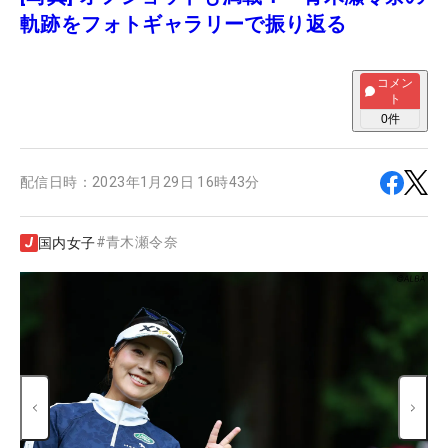
軌跡をフォトギャラリーで振り返る
コメン
ト
0
件
配信日時：
2023年1月29日 16時43分
#
青木瀬令奈
国内女子