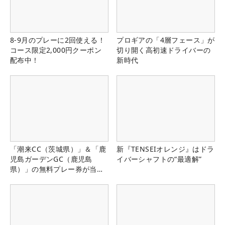
8-9月のプレーに2回使える！
プロギアの「4層フェース」が
コース限定2,000円クーポン
切り開く高初速ドライバーの
配布中！
新時代
「潮来CC（茨城県）」＆「鹿
新『TENSEIオレンジ』はドラ
児島ガーデンGC（鹿児島
イバーシャフトの“最適解”
県）」の無料プレー券が当た
る！！