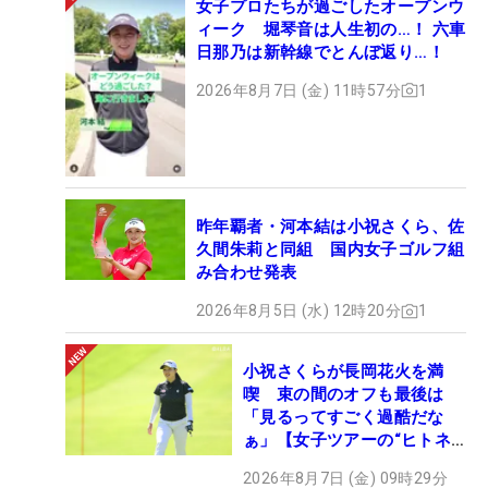
女子プロたちが過ごしたオープンウ
ィーク 堀琴音は人生初の…！ 六車
日那乃は新幹線でとんぼ返り…！
2026年8月7日 (金) 11時57分
1
昨年覇者・河本結は小祝さくら、佐
久間朱莉と同組 国内女子ゴルフ組
み合わせ発表
2026年8月5日 (水) 12時20分
1
小祝さくらが長岡花火を満
喫 束の間のオフも最後は
「見るってすごく過酷だな
ぁ」【女子ツアーの“ヒトネ
タ”】
2026年8月7日 (金) 09時29分