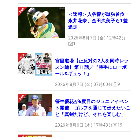
＜速報＞入谷響が単独首位
永井花奈、金田久美子ら1差
追走
2026年8月7日 (金) 12時42分
1
宮里道場【正反対の2人を同時レッ
スン編】第11話／『勝手にローボ
ール&ギュッ！』
2026年8月7日 (金) 07時00分
9
笹生優花が6度目のジュニアイベン
ト開催 ゴルフを通じて伝えたいこ
と「真剣だけど、それを楽しむ」
2026年8月6日 (木) 17時43分
19