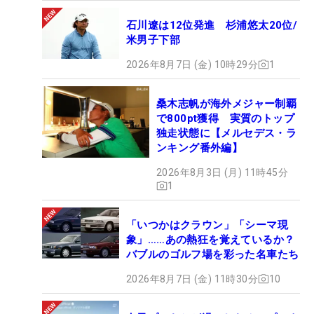
石川遼は12位発進 杉浦悠太20位/
米男子下部
2026年8月7日 (金) 10時29分
1
桑木志帆が海外メジャー制覇
で800pt獲得 実質のトップ
独走状態に【メルセデス・ラ
ンキング番外編】
2026年8月3日 (月) 11時45分
1
「いつかはクラウン」「シーマ現
象」……あの熱狂を覚えているか？
バブルのゴルフ場を彩った名車たち
2026年8月7日 (金) 11時30分
10