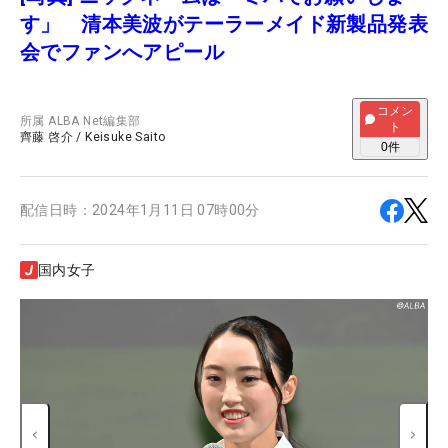
す」 清本美波がテーラーメイド新製品発表
会でファンへアピール
コメン
所属
ALBA Net編集部
ト
齊藤 啓介
/
Keisuke Saito
0
件
配信日時：
2024年1月11日 07時00分
国内女子