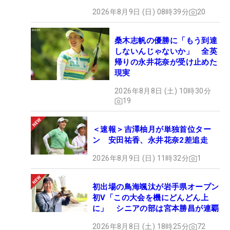
2026年8月9日 (日) 08時39分
20
桑木志帆の優勝に「もう到達
しないんじゃないか」 全英
帰りの永井花奈が受け止めた
現実
2026年8月8日 (土) 10時30分
19
＜速報＞吉澤柚月が単独首位ター
ン 安田祐香、永井花奈2差追走
2026年8月9日 (日) 11時32分
1
初出場の鳥海颯汰が岩手県オープン
初V「この大会を機にどんどん上
に」 シニアの部は宮本勝昌が連覇
2026年8月8日 (土) 18時25分
72