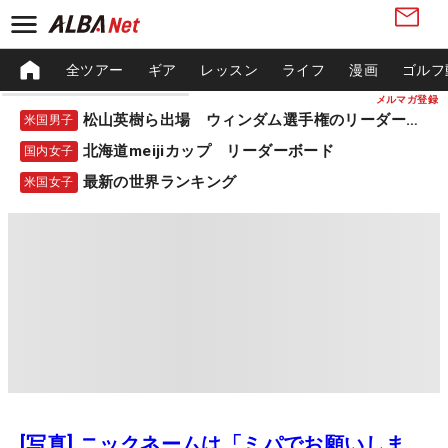
全ツアー
ギア
レッスン
ライフ
漫画
ゴルフ
メルマガ登録
松山英樹ら出場 ウィンダム選手権のリーダーボード
米国男子
北海道meijiカップ リーダーボード
国内女子
最新の世界ランキング
米国女子
[写真] ニックネームは「ミパでお願いしま