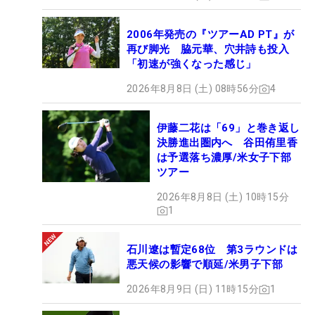
2006年発売の『ツアーAD PT』が
再び脚光 脇元華、穴井詩も投入
「初速が強くなった感じ」
2026年8月8日 (土) 08時56分
4
伊藤二花は「69」と巻き返し
決勝進出圏内へ 谷田侑里香
は予選落ち濃厚/米女子下部
ツアー
2026年8月8日 (土) 10時15分
1
石川遼は暫定68位 第3ラウンドは
悪天候の影響で順延/米男子下部
2026年8月9日 (日) 11時15分
1