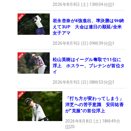
2026年8月8日 (土) 13時04分
1
岩永杏奈が4強進出、準決勝は9H終
えて3UP 大会は連日の順延/全米
女子アマ
2026年8月9日 (日) 09時39分
1
松山英樹はイーグル奪取で11位に
浮上 ホスラー、ブレナンが首位タ
イ
2026年8月9日 (日) 08時53分
1
「打ち方が変わってしまう」
洋芝への苦手意識 安田祐香
が“克服”の首位浮上
2026年8月8日 (土) 18時49分
20