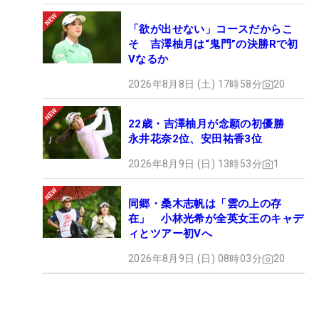
「欲が出せない」コースだからこ
そ 吉澤柚月は“鬼門”の決勝Rで初
Vなるか
2026年8月8日 (土) 17時58分
20
22歳・吉澤柚月が念願の初優勝
永井花奈2位、安田祐香3位
2026年8月9日 (日) 13時53分
1
同郷・桑木志帆は「雲の上の存
在」 小林光希が全英女王のキャデ
ィとツアー初Vへ
2026年8月9日 (日) 08時03分
20