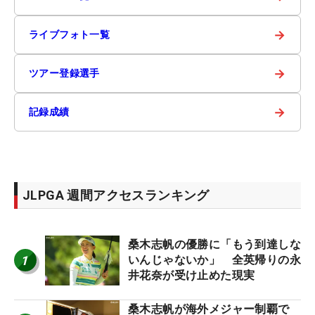
→
ライブフォト一覧
→
ツアー登録選手
→
記録成績
JLPGA 週間アクセスランキング
桑木志帆の優勝に「もう到達しな
1
いんじゃないか」 全英帰りの永
井花奈が受け止めた現実
桑木志帆が海外メジャー制覇で