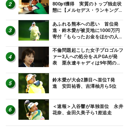
2
800pt獲得 実質のトップ独走状
態に【メルセデス・ランキング番
外編】
あふれる熊本への思い 首位発
3
進・鈴木愛が被災地に1000万円
寄付「もらったお金をほかの人
に」
不倫問題起こした女子プロゴルフ
4
ァー3人への処分をJLPGAが発
表 栗永遼キャディは9年間の立
ち入り禁止
鈴木愛が大会2勝目へ首位T発
5
進 安田祐香、吉澤柚月ら5位
＜速報＞入谷響が単独首位 永井
6
花奈、金田久美子ら1差追走