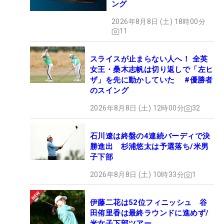
ング
2026年8月8日 (土) 18時00分
11
スライスが止まらない人へ！ 全英
女王・桑木志帆は切り返しで「左ヒ
ザ」を先に動かしていた #優勝者
のスイング
2026年8月8日 (土) 12時00分
32
石川遼は終盤の4連続バーディで決
勝進出 杉浦悠太は予選落ち/米男
子下部
2026年8月8日 (土) 10時33分
1
伊藤二花は52位フィニッシュ 谷
田侑里香は最終ラウンドに進めず/
米女子下部ツアー