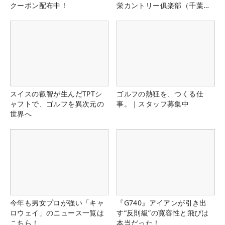
クーポン配布中！
栄カントリー俱楽部（千葉
県）
スイスの叡智が生んだTPTシ
ゴルフの熱狂を、つくる仕
ャフトで、ゴルフを異次元の
事。｜スタッフ募集中
世界へ
今年も男女プロが強い「キャ
『G740』アイアンが引き出
ロウェイ」のニュース一覧は
す“反則級”の寛容性と飛びは
こちら！
本当だった！