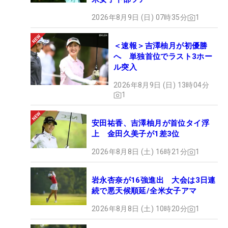
2026年8月9日 (日) 07時35分
1
＜速報＞吉澤柚月が初優勝
へ 単独首位でラスト3ホー
ル突入
2026年8月9日 (日) 13時04分
1
安田祐香、吉澤柚月が首位タイ浮
上 金田久美子が1差3位
2026年8月8日 (土) 16時21分
1
岩永杏奈が16強進出 大会は3日連
続で悪天候順延/全米女子アマ
2026年8月8日 (土) 10時20分
1