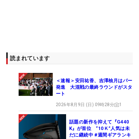
読まれています
＜速報＞安田祐香、吉澤柚月はパー
発進 大混戦の最終ラウンドがスタ
ート
2026年8月9日 (日) 09時28分
1
話題の新作を抑えて『G440
K』が首位 “10Ｋ”人気は未
だに継続中 #週間ギアランキ