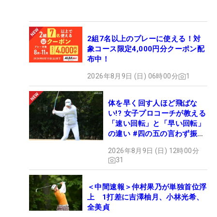
2組7名以上のプレーに使える！対
象コース限定4,000円分クーポン配
布中！
2026年8月9日 (日) 06時00分
1
体を早く回す人ほど飛ばな
い!? 女子プロコーチが教える
「速い回転」と「早い回転」
の違い #四の五の言わず振り
氣れ
2026年8月9日 (日) 12時00分
31
＜中間速報＞仲村果乃が単独首位浮
上 1打差に吉澤柚月、小林光希、
全美貞