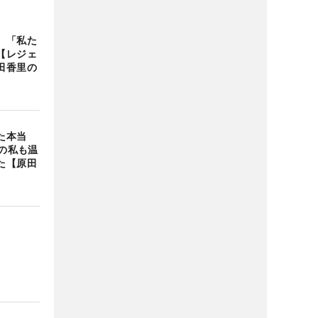
 「私た
【レジェ
田香里の
た本当
ての私も温
た【原田