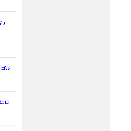
いな」
にゴル
にロ