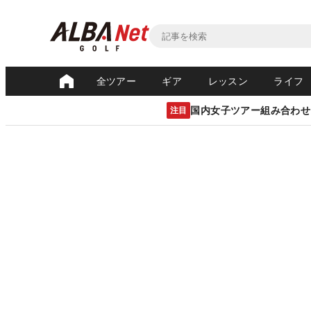
全ツアー
ギア
レッスン
ライフ
国内女子ツアー組み合わせ
注目