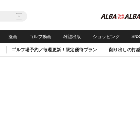
漫画
ゴルフ動画
雑誌出版
ショッピング
SN
ゴルフ場予約／毎週更新！限定優待プラン
削り出しの打