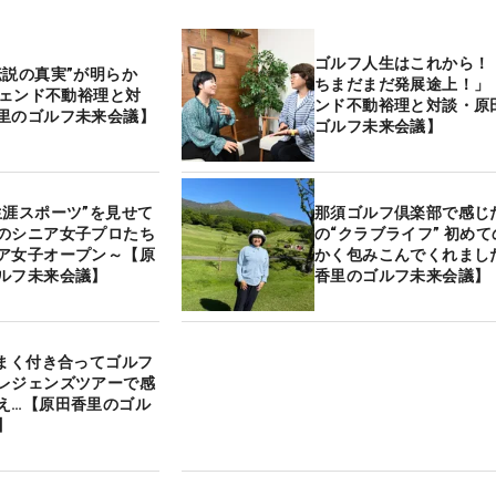
ゴルフ人生はこれから！
伝説の真実”が明らか
ちまだまだ発展途上！」
レジェンド不動裕理と対
ンド不動裕理と対談・原
里のゴルフ未来会議】
ゴルフ未来会議】
生涯スポーツ”を見せて
那須ゴルフ倶楽部で感じ
のシニア女子プロたち
の“クラブライフ” 初め
ア女子オープン～【原
かく包みこんでくれまし
ルフ未来会議】
香里のゴルフ未来会議】
うまく付き合ってゴルフ
レジェンズツアーで感
え…【原田香里のゴル
】