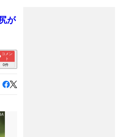
尻が
コメン
ト
0
件