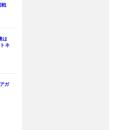
回戦
後は
ヒトネ
アガ