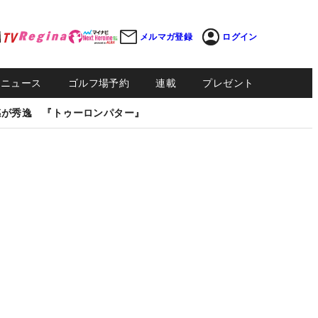
メルマガ登録
ログイン
Sニュース
ゴルフ場予約
連載
プレゼント
感が秀逸 『トゥーロンパター』