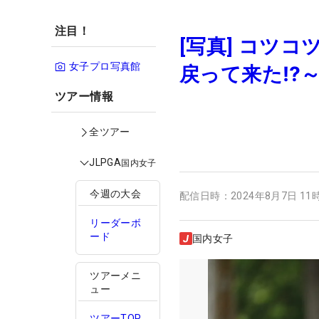
注目！
[写真] コツ
女子プロ写真館
戻って来た⁉
ツアー情報
全ツアー
JLPGA
国内女子
今週の大会
配信日時：
2024年8月7日 11
リーダーボ
ード
国内女子
ツアーメニ
ュー
ツアーTOP