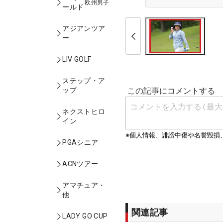
欧州男子
ールド
アジアンツア
ー
LIV GOLF
ステップ・ア
ップ
ネクストヒロ
イン
PGAシニア
ACNツアー
アマチュア・
他
関連記事
LADY GO CUP