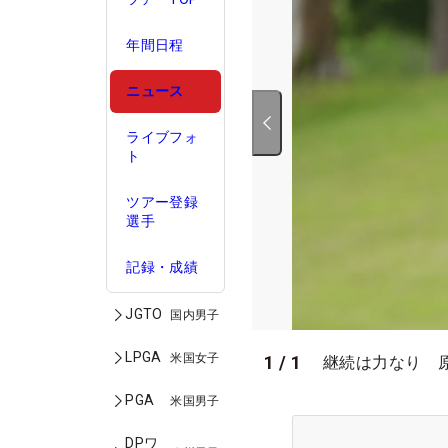
年間日程
ニュース
ライブフォ
ト
ツアー登録
選手
記録・成績
JGTO
国内男子
LPGA
米国女子
1
/
1
継続は力なり 
PGA
米国男子
DPワ