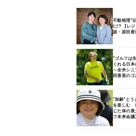
不動裕理“
に!? 【
談・原田香
“ゴルフは
くれる日本
～全米シニ
田香里のゴ
“加齢”と
を楽しむ 
じた体の衰
フ未来会議