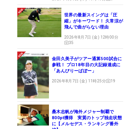
世界の最新スイングは「圧
縮」がキーワード！ 久常涼が
飛んで曲がらない理由
2026年8月7日 (金) 12時00分
35
金田久美子がツアー通算500試合に
参戦！ プロ18年目の大記録達成に
「あんびりーばぼー」
2026年8月7日 (金) 11時25分
19
桑木志帆が海外メジャー制覇で
800pt獲得 実質のトップ独走状態
に【メルセデス・ランキング番外