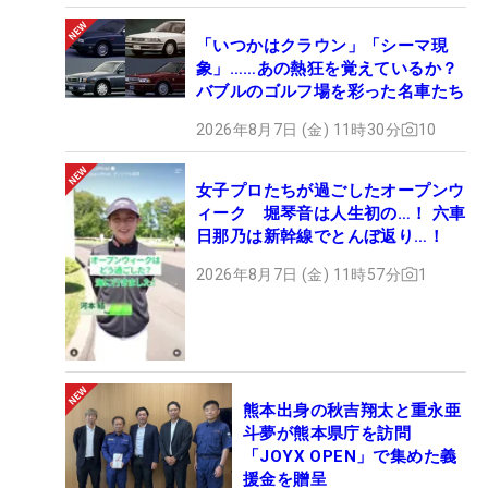
「いつかはクラウン」「シーマ現
象」……あの熱狂を覚えているか？
バブルのゴルフ場を彩った名車たち
2026年8月7日 (金) 11時30分
10
女子プロたちが過ごしたオープンウ
ィーク 堀琴音は人生初の…！ 六車
日那乃は新幹線でとんぼ返り…！
2026年8月7日 (金) 11時57分
1
熊本出身の秋吉翔太と重永亜
斗夢が熊本県庁を訪問
「JOYX OPEN」で集めた義
援金を贈呈