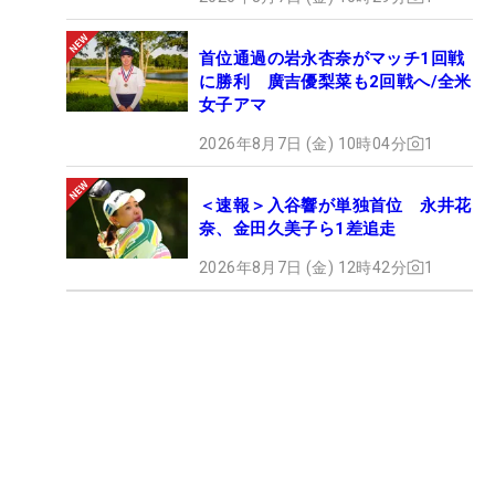
首位通過の岩永杏奈がマッチ1回戦
に勝利 廣吉優梨菜も2回戦へ/全米
女子アマ
2026年8月7日 (金) 10時04分
1
＜速報＞入谷響が単独首位 永井花
奈、金田久美子ら1差追走
2026年8月7日 (金) 12時42分
1