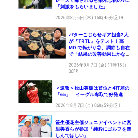
レースで離されるも桑木志帆のVに
「刺激をもらいました」
2026年8月6日 (木) 15時45分
19
パターこじらせギア担当2人
が『TRTL』をテスト！高
MOIで転がり◎、調節も自在
で「結果の改善効果にかなり
の意外性」
2026年8月7日 (金) 11時15分
18
＜速報＞松山英樹は首位と4打差の
「65」 イーグル奪取で好発進
2026年8月7日 (金) 06時59分
1
笹生優花主催ジュニアイベントに宮
里美香らが参加「純粋にゴルフを楽
しんでほしい」