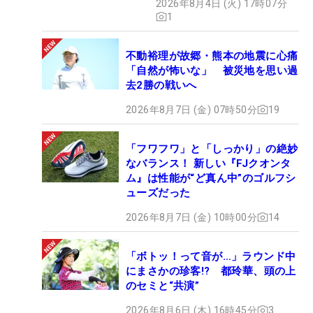
2026年8月4日 (火) 17時07分
1
不動裕理が故郷・熊本の地震に心痛
「自然が怖いな」 被災地を思い過
去2勝の戦いへ
2026年8月7日 (金) 07時50分
19
「フワフワ」と「しっかり」の絶妙
なバランス！ 新しい『FJクオンタ
ム』は性能が“ど真ん中”のゴルフシ
ューズだった
2026年8月7日 (金) 10時00分
14
「ボトッ！って音が…」ラウンド中
にまさかの珍客!? 都玲華、頭の上
のセミと“共演”
2026年8月6日 (木) 16時45分
3