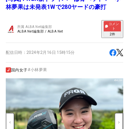
林夢果は未発表1Wで280ヤードの豪打
コメン
所属
ALBA Net編集部
ト
ALBA Net編集部
/
ALBA Net
2
件
配信日時：
2024年2月16日 15時15分
#
小林夢果
国内女子