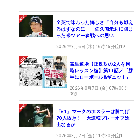
全英で味わった悔しさ「自分も戦え
るはずなのに」 佐久間朱莉に強ま
った米ツアー参戦への思い
2026年8月6日 (木) 16時45分
19
宮里道場【正反対の2人を同
時レッスン編】第11話／『勝
手にローボール&ギュッ！』
2026年8月7日 (金) 07時00分
9
「61」マークのホスラーは勝てば
70人抜き！ 大逆転プレーオフ進
出なるか
2026年8月7日 (金) 11時30分
1