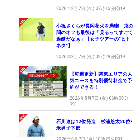
2026年8月7日 (金) 07時15分
19
小祝さくらが長岡花火を満喫 束の
間のオフも最後は「見るってすごく
過酷だなぁ」【女子ツアーの“ヒト
ネタ”】
2026年8月7日 (金) 09時29分
19
【毎週更新】関東エリアの人
気コースを特別優待料金で予
約ができる！
2026年8月7日 (金) 06時00分
1
石川遼は12位発進 杉浦悠太20位/
米男子下部
2026年8月7日 (金) 10時29分
1