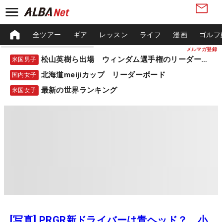
全ツアー
ギア
レッスン
ライフ
漫画
ゴルフ
メルマガ登録
松山英樹ら出場 ウィンダム選手権のリーダーボード
米国男子
北海道meijiカップ リーダーボード
国内女子
最新の世界ランキング
米国女子
[写真] PRGR新ドライバーは青ヘッド？ 小