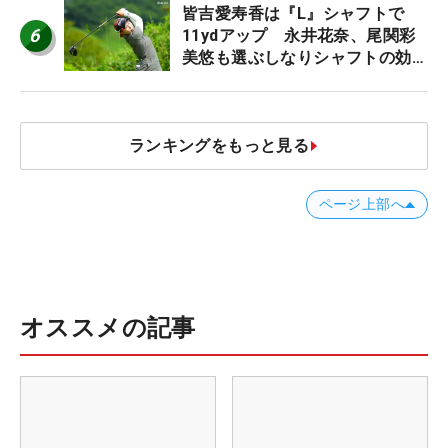
皆吉愛寿香は『L』シャフトで
6
11ydアップ 永井花奈、尾関彩
美悠も選ぶしなりシャフトの効果
【ツアープロたちの“飛ばしギ
ア”】
ランキングをもっと見る
ページ上部へ
オススメの記事