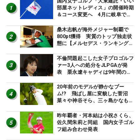
国内女子ゴルフ「大東建託・いい
1
部屋ネットレディス」の開催時期
＆コース変更へ 4月に岐阜で開
催
桑木志帆が海外メジャー制覇で
2
800pt獲得 実質のトップ独走状
態に【メルセデス・ランキング番
外編】
不倫問題起こした女子プロゴルフ
3
ァー3人への処分をJLPGAが発
表 栗永遼キャディは9年間の立
ち入り禁止
20年前のモデルが静かなブー
4
ム!? 飛ばし屋に変貌した菅沼
菜々や神谷そら、三ヶ島かなも使
う“名器”が人気な理由【ツアープ
ロたちの“飛ばしギア”】
昨年覇者・河本結は小祝さくら、
5
佐久間朱莉と同組 国内女子ゴル
フ組み合わせ発表