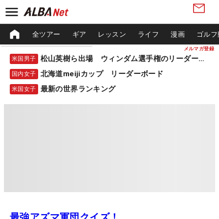
全ツアー
ギア
レッスン
ライフ
漫画
ゴルフ
メルマガ登録
松山英樹ら出場 ウィンダム選手権のリーダーボード
米国男子
北海道meijiカップ リーダーボード
国内女子
最新の世界ランキング
米国女子
最強アズマ軍団クイズ！