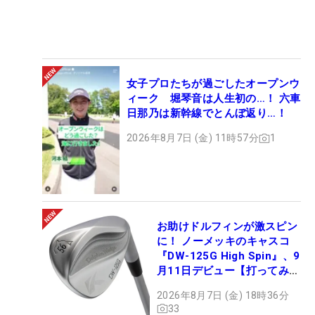
女子プロたちが過ごしたオープンウ
ィーク 堀琴音は人生初の…！ 六車
日那乃は新幹線でとんぼ返り…！
2026年8月7日 (金) 11時57分
1
お助けドルフィンが激スピン
に！ ノーメッキのキャスコ
『DW-125G High Spin』、9
月11日デビュー【打ってみ
た】
2026年8月7日 (金) 18時36分
33