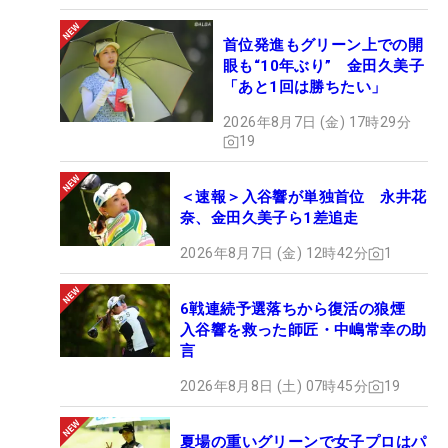
首位発進もグリーン上での開
眼も“10年ぶり” 金田久美子
「あと1回は勝ちたい」
2026年8月7日 (金) 17時29分
19
＜速報＞入谷響が単独首位 永井花
奈、金田久美子ら1差追走
2026年8月7日 (金) 12時42分
1
6戦連続予選落ちから復活の狼煙
入谷響を救った師匠・中嶋常幸の助
言
2026年8月8日 (土) 07時45分
19
夏場の重いグリーンで女子プロはパ