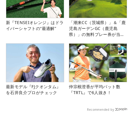
新『TENSEIオレンジ』はドラ
「潮来CC（茨城県）」＆「鹿
イバーシャフトの“最適解”
児島ガーデンGC（鹿児島
県）」の無料プレー券が当た
る！！
最新モデル『FJクオンタム』
仲宗根澄香が平均パット数
を石井良介プロがチェック
『TRTL』で6人抜き！
Recommended by