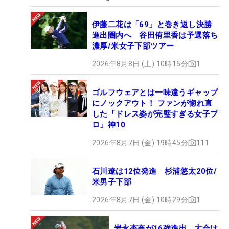
伊藤二花は「69」と巻き返し決勝
進出圏内へ 谷田侑里香は予選落ち
濃厚/米女子下部ツアー
2026年8月8日 (土) 10時15分
1
ゴルフウェアとは一味違うギャップ
にノックアウト！ ファンが惚れ直
した「ドレス姿が完璧すぎる女子プ
ロ」神10
2026年8月7日 (金) 19時45分
111
石川遼は12位発進 杉浦悠太20位/
米男子下部
2026年8月7日 (金) 10時29分
1
岩永杏奈が16強進出 大会は