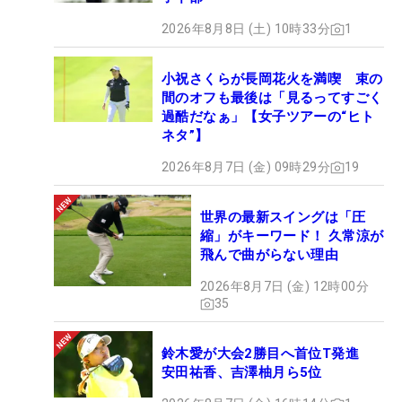
2026年8月8日 (土) 10時33分
1
小祝さくらが長岡花火を満喫 束の
間のオフも最後は「見るってすごく
過酷だなぁ」【女子ツアーの“ヒト
ネタ”】
2026年8月7日 (金) 09時29分
19
世界の最新スイングは「圧
縮」がキーワード！ 久常涼が
飛んで曲がらない理由
2026年8月7日 (金) 12時00分
35
鈴木愛が大会2勝目へ首位T発進
安田祐香、吉澤柚月ら5位