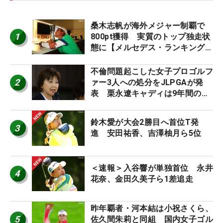
桑木志帆が海外メジャー制覇で
1
800pt獲得 実質のトップ独走状
態に【メルセデス・ランキング番
外編】
不倫問題起こした女子プロゴルフ
2
ァー3人への処分をJLPGAが発
表 栗永遼キャディは9年間の立
ち入り禁止
鈴木愛が大会2勝目へ首位T発
3
進 安田祐香、吉澤柚月ら5位
＜速報＞入谷響が単独首位 永井
4
花奈、金田久美子ら1差追走
昨年覇者・河本結は小祝さくら、
5
佐久間朱莉と同組 国内女子ゴル