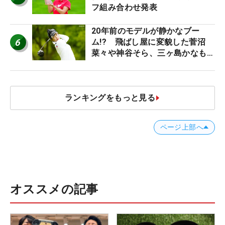
フ組み合わせ発表
20年前のモデルが静かなブー
6
ム!? 飛ばし屋に変貌した菅沼
菜々や神谷そら、三ヶ島かなも使
う“名器”が人気な理由【ツアープ
ロたちの“飛ばしギア”】
ランキングをもっと見る
ページ上部へ
オススメの記事