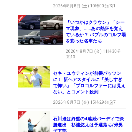
2026年8月8日 (土) 10時00分
1
「いつかはクラウン」「シー
マ現象」……あの熱狂を覚え
ているか？ バブルのゴルフ場
を彩った名車たち
2026年8月7日 (金) 11時30分
10
セキ・ユウティンが前髪パッツン
に！ 新ヘアスタイルに「美しすぎ
て怖い」「プロゴルファーには見え
ない」とコメント殺到
2026年8月7日 (金) 15時29分
7
石川遼は終盤の4連続バーディで決
勝進出 杉浦悠太は予選落ち/米男
子下部