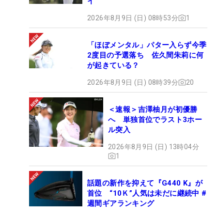
イ
2026年8月9日 (日) 08時53分
1
「ほぼメンタル」パター入らず今季
2度目の予選落ち 佐久間朱莉に何
が起きている？
2026年8月9日 (日) 08時39分
20
＜速報＞吉澤柚月が初優勝
へ 単独首位でラスト3ホー
ル突入
2026年8月9日 (日) 13時04分
1
話題の新作を抑えて『G440 K』が
首位 “10Ｋ”人気は未だに継続中 #
週間ギアランキング