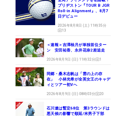
ブリヂストン『TOUR B JGR
Roll-in Alignment』、8月7
日デビュー
2026年8月8日 (土) 11時35分
13
＜速報＞吉澤柚月が単独首位ター
ン 安田祐香、永井花奈2差追走
2026年8月9日 (日) 11時32分
1
同郷・桑木志帆は「雲の上の存
在」 小林光希が全英女王のキャデ
ィとツアー初Vへ
2026年8月9日 (日) 08時03分
20
石川遼は暫定68位 第3ラウンドは
悪天候の影響で順延/米男子下部