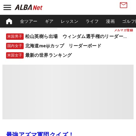
全ツアー
ギア
レッスン
ライフ
漫画
ゴルフ
メルマガ登録
松山英樹ら出場 ウィンダム選手権のリーダーボード
米国男子
北海道meijiカップ リーダーボード
国内女子
最新の世界ランキング
米国女子
最強アズマ軍団クイズ！