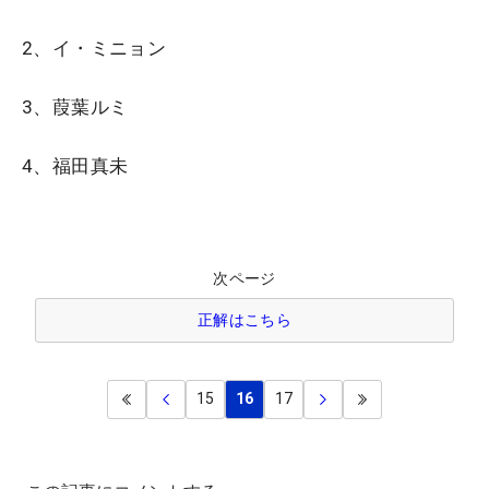
2、イ・ミニョン
3、葭葉ルミ
4、福田真未
次ページ
正解はこちら
15
16
17