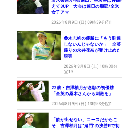
岩永杏奈が4強進出、準決勝は9H終
えて3UP 大会は連日の順延/全米
女子アマ
2026年8月9日 (日) 09時39分
1
桑木志帆の優勝に「もう到達
しないんじゃないか」 全英
帰りの永井花奈が受け止めた
現実
2026年8月8日 (土) 10時30分
19
22歳・吉澤柚月が念願の初優勝
「全英の桑木さんから刺激を」
2026年8月9日 (日) 13時53分
1
「欲が出せない」コースだからこ
そ 吉澤柚月は“鬼門”の決勝Rで初