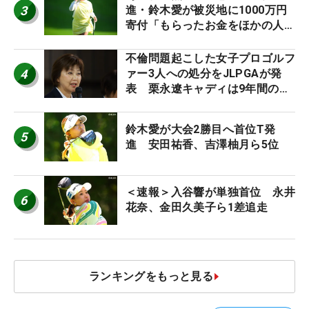
3
進・鈴木愛が被災地に1000万円
寄付「もらったお金をほかの人
に」
不倫問題起こした女子プロゴルフ
4
ァー3人への処分をJLPGAが発
表 栗永遼キャディは9年間の立
ち入り禁止
鈴木愛が大会2勝目へ首位T発
5
進 安田祐香、吉澤柚月ら5位
＜速報＞入谷響が単独首位 永井
6
花奈、金田久美子ら1差追走
ランキングをもっと見る