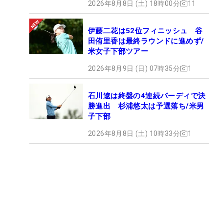
2026年8月8日 (土) 18時00分
11
伊藤二花は52位フィニッシュ 谷
田侑里香は最終ラウンドに進めず/
米女子下部ツアー
2026年8月9日 (日) 07時35分
1
石川遼は終盤の4連続バーディで決
勝進出 杉浦悠太は予選落ち/米男
子下部
2026年8月8日 (土) 10時33分
1