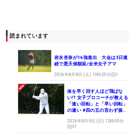
読まれています
岩永杏奈が16強進出 大会は3日連
続で悪天候順延/全米女子アマ
2026年8月8日 (土) 10時20分
1
体を早く回す人ほど飛ばな
い!? 女子プロコーチが教える
「速い回転」と「早い回転」
の違い #四の五の言わず振り
氣れ
2026年8月9日 (日) 12時00分
31