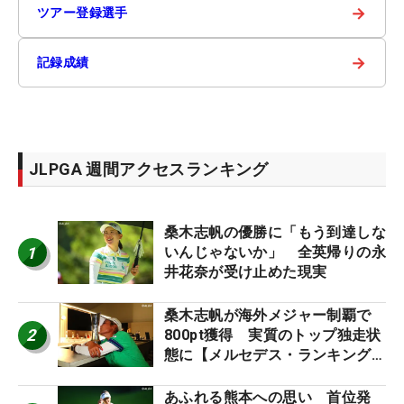
→
ツアー登録選手
→
記録成績
JLPGA 週間アクセスランキング
桑木志帆の優勝に「もう到達しな
1
いんじゃないか」 全英帰りの永
井花奈が受け止めた現実
桑木志帆が海外メジャー制覇で
2
800pt獲得 実質のトップ独走状
態に【メルセデス・ランキング番
外編】
あふれる熊本への思い 首位発