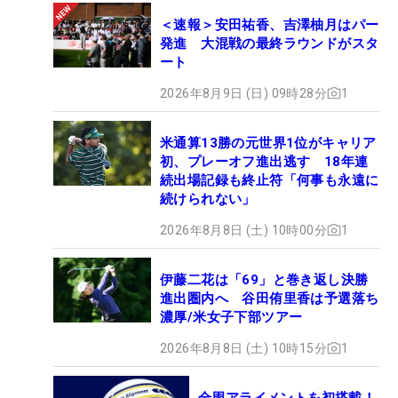
＜速報＞安田祐香、吉澤柚月はパー
発進 大混戦の最終ラウンドがスタ
ート
2026年8月9日 (日) 09時28分
1
米通算13勝の元世界1位がキャリア
初、プレーオフ進出逃す 18年連
続出場記録も終止符「何事も永遠に
続けられない」
2026年8月8日 (土) 10時00分
1
伊藤二花は「69」と巻き返し決勝
進出圏内へ 谷田侑里香は予選落ち
濃厚/米女子下部ツアー
2026年8月8日 (土) 10時15分
1
全周アライメントを初搭載！