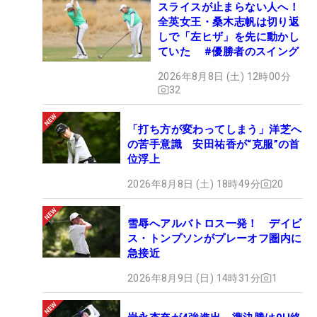
スライスが止まらない人へ！
全英女王・桑木志帆は切り返
しで「左ヒザ」を先に動かし
ていた #優勝者のスイング
2026年8月8日 (土) 12時00分
32
「打ち方が変わってしまう」洋芝へ
の苦手意識 安田祐香が“克服”の首
位浮上
2026年8月8日 (土) 18時49分
20
雪辱へアルバトロス一発！ デイビ
ス・トンプソンがプレーオフ圏内に
急接近
2026年8月9日 (日) 14時31分
1