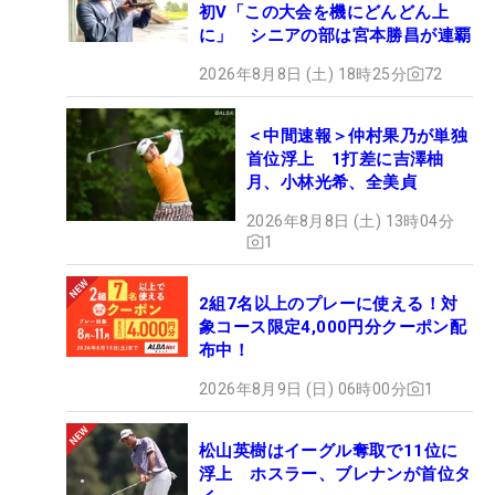
初V「この大会を機にどんどん上
に」 シニアの部は宮本勝昌が連覇
2026年8月8日 (土) 18時25分
72
＜中間速報＞仲村果乃が単独
首位浮上 1打差に吉澤柚
月、小林光希、全美貞
2026年8月8日 (土) 13時04分
1
2組7名以上のプレーに使える！対
象コース限定4,000円分クーポン配
布中！
2026年8月9日 (日) 06時00分
1
松山英樹はイーグル奪取で11位に
浮上 ホスラー、ブレナンが首位タ