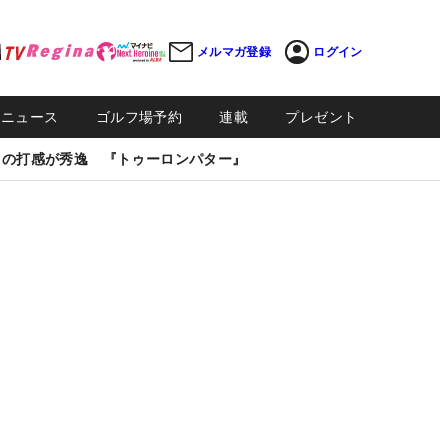
メルマガ登録
ログイン
Sニュース
ゴルフ場予約
連載
プレゼント
しの打感が秀逸 『トゥーロンパター』