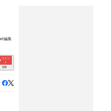
et編集
コメン
ト
0
件