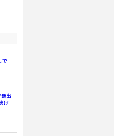
しで
フ進出
続け