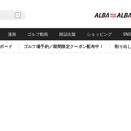
漫画
ゴルフ動画
雑誌出版
ショッピング
SN
ボード
ゴルフ場予約／期間限定クーポン配布中！
削り出