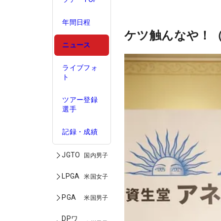
年間日程
ケツ触んなや！
ニュース
ライブフォ
ト
ツアー登録
選手
記録・成績
JGTO
国内男子
LPGA
米国女子
PGA
米国男子
DPワ