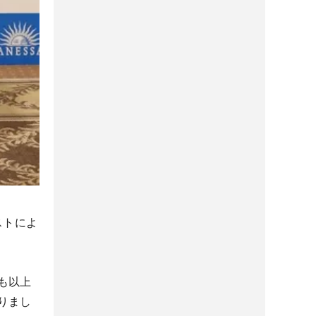
ストによ
も以上
りまし