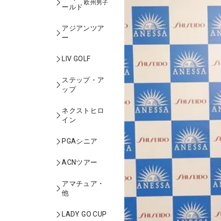
欧州男子
ールド
アジアンツア
ー
LIV GOLF
ステップ・ア
ップ
ネクストヒロ
イン
PGAシニア
ACNツアー
アマチュア・
他
LADY GO CUP