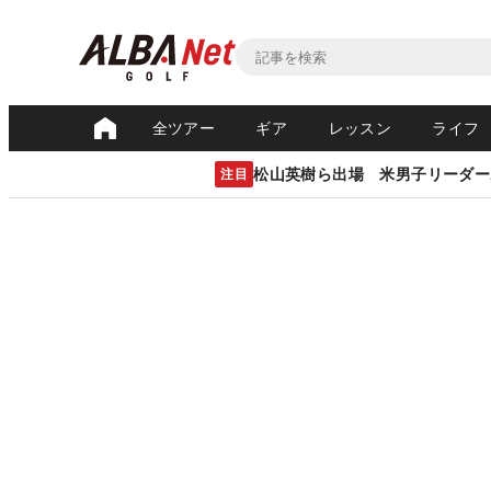
全ツアー
ギア
レッスン
ライフ
松山英樹ら出場 米男子リーダー
注目