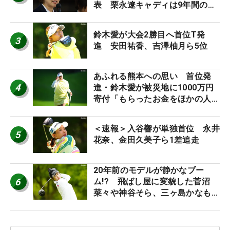
表 栗永遼キャディは9年間の立
ち入り禁止
鈴木愛が大会2勝目へ首位T発
3
進 安田祐香、吉澤柚月ら5位
あふれる熊本への思い 首位発
4
進・鈴木愛が被災地に1000万円
寄付「もらったお金をほかの人
に」
＜速報＞入谷響が単独首位 永井
5
花奈、金田久美子ら1差追走
20年前のモデルが静かなブー
6
ム!? 飛ばし屋に変貌した菅沼
菜々や神谷そら、三ヶ島かなも使
う“名器”が人気な理由【ツアープ
ロたちの“飛ばしギア”】