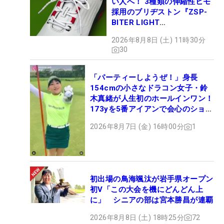
い人へ！ 3種類の伸縮性ヒモ
採用のブリヂストン『ZSP-
BITER LIGHT
MAGICLACE』、8月8日デビ
2026年8月8日 (土) 11時30分
ュー
30
「パーティーしようぜ！」身長
154cmの小さなドラコン女子・鈴
木真緒が人生初のホールインワン！
173yを5番アイアンで会心のショッ
ト
2026年8月7日 (金) 16時00分
1
初出場の鳥海颯汰が岩手県オープン
初V「この大会を機にどんどん上
に」 シニアの部は宮本勝昌が連覇
2026年8月8日 (土) 18時25分
72