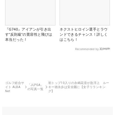
『G740』アイアンが引き出
ネクストヒロイン選手とラウ
す“反則級”の寛容性と飛びは
ンドできるチャンス！詳しく
本当だった！
はこちら！
Recommended by
ゴルフ総合サ
初トップ10入りの永嶋花音が急浮上 ルー
「JLPGA」
イト ALBA
キー徳永歩は安全圏に【女子リランキン
の写真一覧
Net
グ】