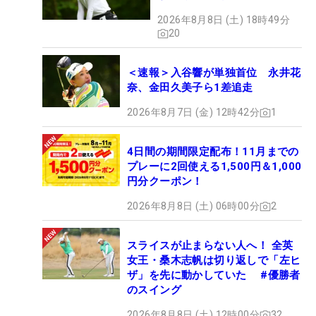
2026年8月8日 (土) 18時49分
20
＜速報＞入谷響が単独首位 永井花
奈、金田久美子ら1差追走
2026年8月7日 (金) 12時42分
1
4日間の期間限定配布！11月までの
プレーに2回使える1,500円＆1,000
円分クーポン！
2026年8月8日 (土) 06時00分
2
スライスが止まらない人へ！ 全英
女王・桑木志帆は切り返しで「左ヒ
ザ」を先に動かしていた #優勝者
のスイング
2026年8月8日 (土) 12時00分
32