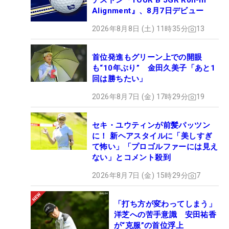
ヂストン『TOUR B JGR Roll-in
Alignment』、8月7日デビュー
2026年8月8日 (土) 11時35分
13
首位発進もグリーン上での開眼
も“10年ぶり” 金田久美子「あと1
回は勝ちたい」
2026年8月7日 (金) 17時29分
19
セキ・ユウティンが前髪パッツン
に！ 新ヘアスタイルに「美しすぎ
て怖い」「プロゴルファーには見え
ない」とコメント殺到
2026年8月7日 (金) 15時29分
7
「打ち方が変わってしまう」
洋芝への苦手意識 安田祐香
が“克服”の首位浮上