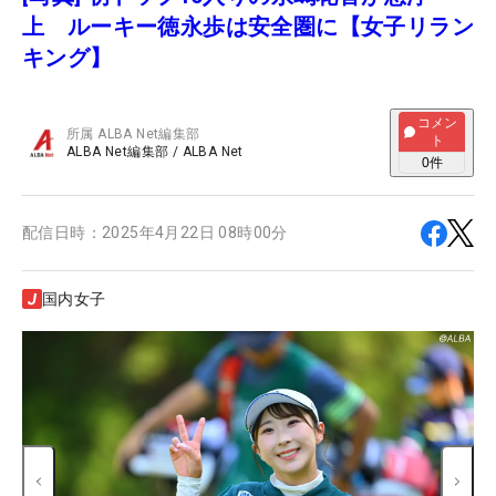
上 ルーキー徳永歩は安全圏に【女子リラン
キング】
コメン
所属
ALBA Net編集部
ト
ALBA Net編集部
/
ALBA Net
0
件
配信日時：
2025年4月22日 08時00分
国内女子