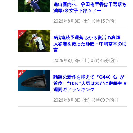
進出圏内へ 谷田侑里香は予選落ち
濃厚/米女子下部ツアー
2026年8月8日 (土) 10時15分
1
6戦連続予選落ちから復活の狼煙
入谷響を救った師匠・中嶋常幸の助
言
2026年8月8日 (土) 07時45分
19
話題の新作を抑えて『G440 K』が
首位 “10Ｋ”人気は未だに継続中 #
週間ギアランキング
2026年8月8日 (土) 18時00分
11