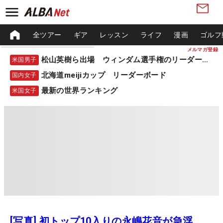
全ツアー
ギア
レッスン
ライフ
漫画
ゴルフ
メルマガ登録
松山英樹ら出場 ウィンダム選手権のリーダーボード
米国男子
北海道meijiカップ リーダーボード
国内女子
最新の世界ランキング
米国女子
[写真] 初トップ10入りの永嶋花音が急浮