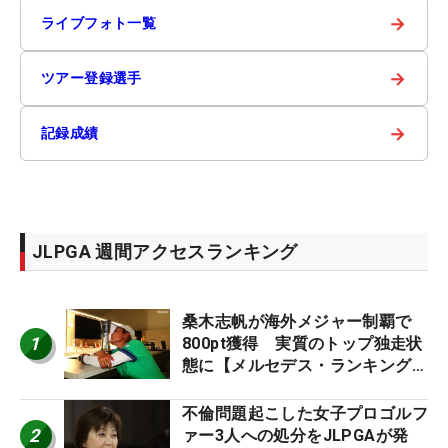
→
ライブフォト一覧
→
ツアー登録選手
→
記録成績
JLPGA 週間アクセスランキング
桑木志帆が海外メジャー制覇で
1
800pt獲得 実質のトップ独走状
態に【メルセデス・ランキング番
外編】
不倫問題起こした女子プロゴルフ
2
ァー3人への処分をJLPGAが発