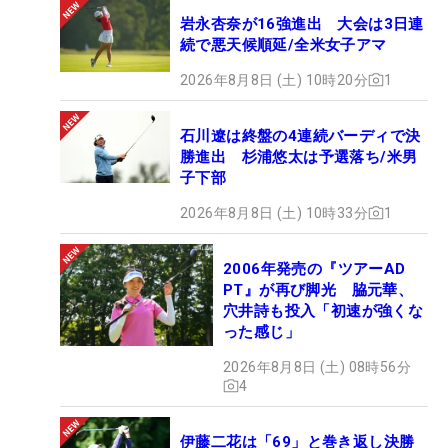
岩永杏奈が16強進出 大会は3日連
続で悪天候順延/全米女子アマ
2026年8月8日 (土) 10時20分
1
石川遼は終盤の4連続バーディで決
勝進出 杉浦悠太は予選落ち/米男
子下部
2026年8月8日 (土) 10時33分
1
2006年発売の『ツアーAD
PT』が再び脚光 脇元華、
穴井詩も投入「初速が強くな
った感じ」
2026年8月8日 (土) 08時56分
4
伊藤二花は「69」と巻き返し決勝