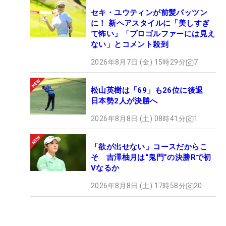
セキ・ユウティンが前髪パッツン
に！ 新ヘアスタイルに「美しすぎ
て怖い」「プロゴルファーには見え
ない」とコメント殺到
2026年8月7日 (金) 15時29分
7
松山英樹は「69」も26位に後退
日本勢2人が決勝へ
2026年8月8日 (土) 08時41分
1
「欲が出せない」コースだからこ
そ 吉澤柚月は“鬼門”の決勝Rで初
Vなるか
2026年8月8日 (土) 17時58分
20