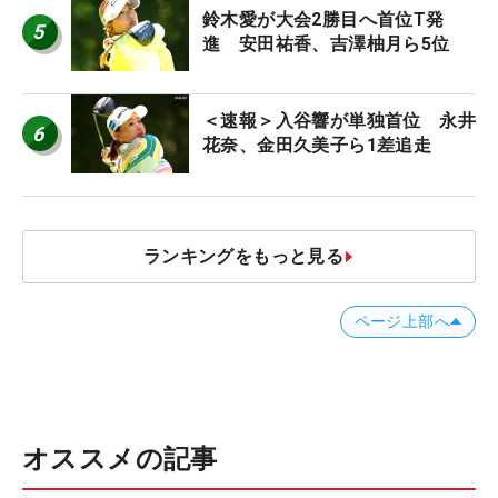
鈴木愛が大会2勝目へ首位T発
5
進 安田祐香、吉澤柚月ら5位
＜速報＞入谷響が単独首位 永井
6
花奈、金田久美子ら1差追走
ランキングをもっと見る
ページ上部へ
オススメの記事