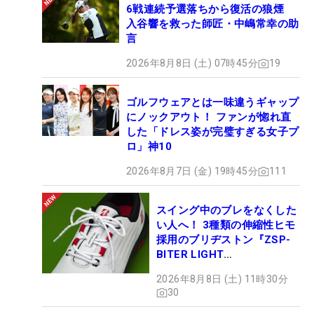
6戦連続予選落ちから復活の狼煙
入谷響を救った師匠・中嶋常幸の助
言
2026年8月8日 (土) 07時45分
19
ゴルフウェアとは一味違うギャップ
にノックアウト！ ファンが惚れ直
した「ドレス姿が完璧すぎる女子プ
ロ」神10
2026年8月7日 (金) 19時45分
111
スイング中のブレをなくした
い人へ！ 3種類の伸縮性ヒモ
採用のブリヂストン『ZSP-
BITER LIGHT
MAGICLACE』、8月8日デビ
2026年8月8日 (土) 11時30分
ュー
30