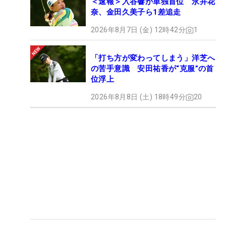
＜速報＞入谷響が単独首位 永井花
奈、金田久美子ら1差追走
2026年8月7日 (金) 12時42分
1
「打ち方が変わってしまう」洋芝へ
の苦手意識 安田祐香が“克服”の首
位浮上
2026年8月8日 (土) 18時49分
20