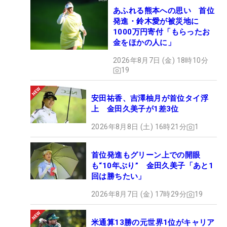
あふれる熊本への思い 首位
発進・鈴木愛が被災地に
1000万円寄付「もらったお
金をほかの人に」
2026年8月7日 (金) 18時10分
19
安田祐香、吉澤柚月が首位タイ浮
上 金田久美子が1差3位
2026年8月8日 (土) 16時21分
1
首位発進もグリーン上での開眼
も“10年ぶり” 金田久美子「あと1
回は勝ちたい」
2026年8月7日 (金) 17時29分
19
米通算13勝の元世界1位がキャリア