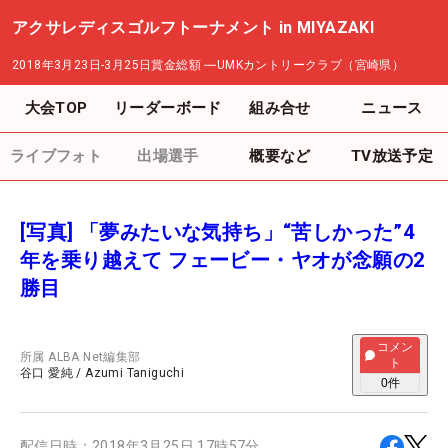
アクサレディスゴルフトーナメント in MIYAZAKI
2018年3月23日-3月25日
賞金総額
―
UMKカントリークラブ（宮崎県）
大会TOP
リーダーボード
組み合せ
ニュース
ライブフォト
出場選手
概要など
TV放送予定
[写真] 「夢みたいな気持ち」“苦しかった”4
年を乗り越えて フェービー・ヤオが念願の2
勝目
コメン
所属
ALBA Net編集部
ト
谷口 愛純
/
Azumi Taniguchi
0
件
配信日時：
2018年3月25日 17時57分