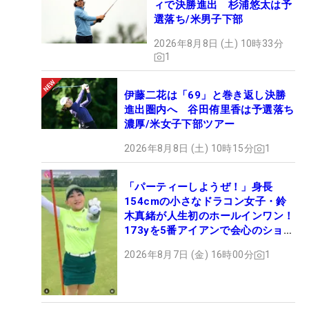
ィで決勝進出 杉浦悠太は予
選落ち/米男子下部
2026年8月8日 (土) 10時33分
1
伊藤二花は「69」と巻き返し決勝
進出圏内へ 谷田侑里香は予選落ち
濃厚/米女子下部ツアー
2026年8月8日 (土) 10時15分
1
「パーティーしようぜ！」身長
154cmの小さなドラコン女子・鈴
木真緒が人生初のホールインワン！
173yを5番アイアンで会心のショッ
ト
2026年8月7日 (金) 16時00分
1