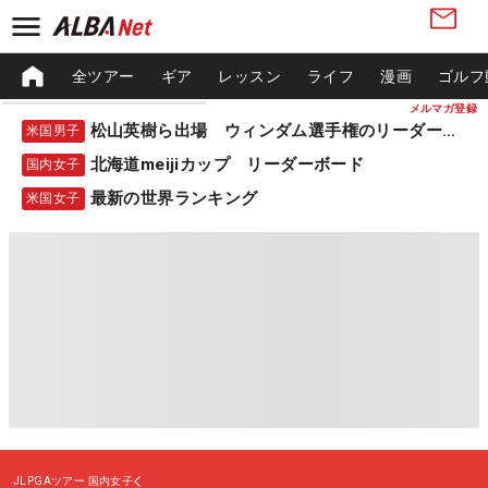
全ツアー
ギア
レッスン
ライフ
漫画
ゴルフ
メルマガ登録
松山英樹ら出場 ウィンダム選手権のリーダーボード
米国男子
北海道meijiカップ リーダーボード
国内女子
最新の世界ランキング
米国女子
JLPGAツアー
国内女子