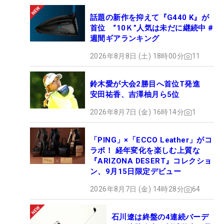
話題の新作を抑えて『G440 K』が
首位 “10Ｋ”人気は未だに継続中 #
週間ギアランキング
2026年8月8日 (土) 18時00分
11
鈴木愛が大会2勝目へ首位T発進
安田祐香、吉澤柚月ら5位
2026年8月7日 (金) 16時14分
1
「PING」×「ECCO Leather」がコ
ラボ！ 経年変化を楽しむ上質な
『ARIZONA DESERT』コレクショ
ン、9月15日限定デビュー
2026年8月7日 (金) 14時28分
64
石川遼は終盤の4連続バーデ