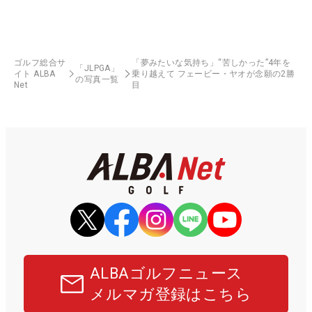
ゴルフ総合サ
「夢みたいな気持ち」“苦しかった”4年を
「JLPGA」
イト ALBA
乗り越えて フェービー・ヤオが念願の2勝
の写真一覧
Net
目
ALBAゴルフニュース
メルマガ登録はこちら