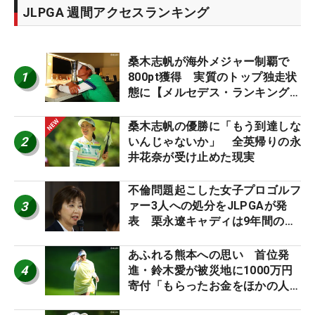
JLPGA 週間アクセスランキング
桑木志帆が海外メジャー制覇で
1
800pt獲得 実質のトップ独走状
態に【メルセデス・ランキング番
外編】
桑木志帆の優勝に「もう到達しな
2
いんじゃないか」 全英帰りの永
井花奈が受け止めた現実
不倫問題起こした女子プロゴルフ
3
ァー3人への処分をJLPGAが発
表 栗永遼キャディは9年間の立
ち入り禁止
あふれる熊本への思い 首位発
4
進・鈴木愛が被災地に1000万円
寄付「もらったお金をほかの人
に」