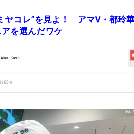
ン・ミヤコレ”を見よ！ アマV・都玲
エアを選んだワケ
/
Akari Kasai
4時00分