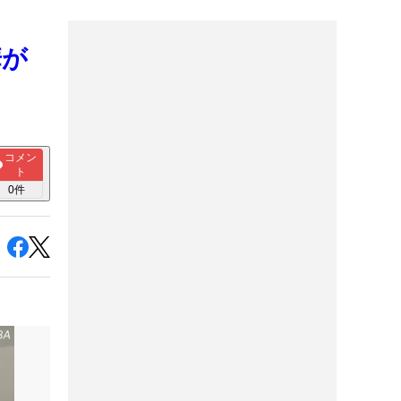
華が
コメン
ト
0
件