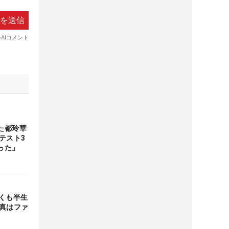
た都玲華
テスト3
かった」
くも半生
写真はファ