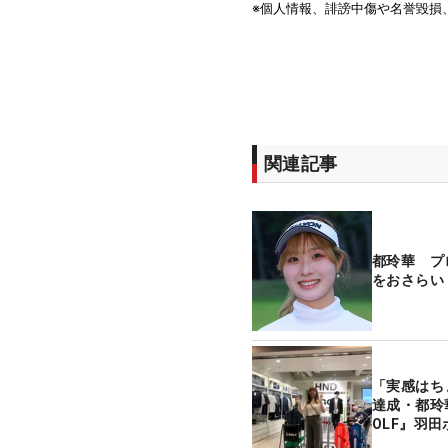
関連記事
都玲華 プ
をおさらい
「実感はち
達成・都玲華が
OLF』羽田