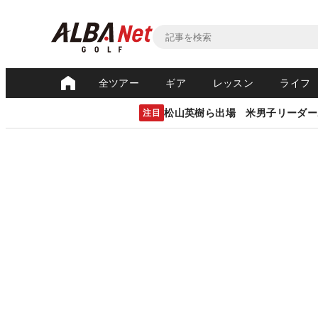
全ツアー
ギア
レッスン
ライフ
松山英樹ら出場 米男子リーダー
注目