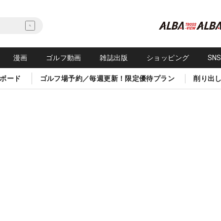
漫画
ゴルフ動画
雑誌出版
ショッピング
SN
ボード
ゴルフ場予約／毎週更新！限定優待プラン
削り出