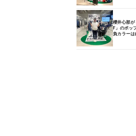
櫻井心那が「an
F」のポッ
負カラーは