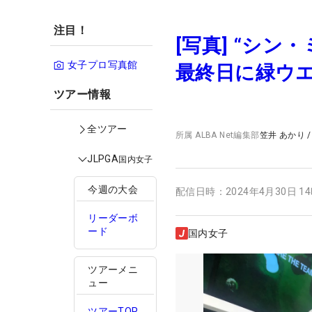
注目！
[写真] “シ
女子プロ写真館
最終日に緑ウ
ツアー情報
全ツアー
所属
ALBA Net編集部
笠井 あかり
JLPGA
国内女子
今週の大会
配信日時：
2024年4月30日 1
リーダーボ
ード
国内女子
ツアーメニ
ュー
ツアーTOP