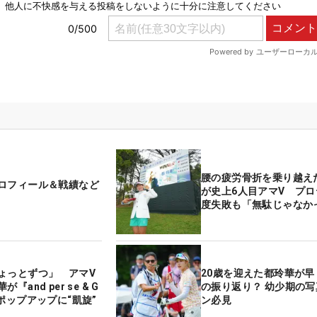
腰の疲労骨折を乗り越え
ロフィール＆戦績など
が史上6人目アマV プロ
度失敗も「無駄じゃな
ょっとずつ」 アマV
20歳を迎えた都玲華が早
『and per se & G
の振り返り？ 幼少期の
ポップアップに“凱旋”
ン必見