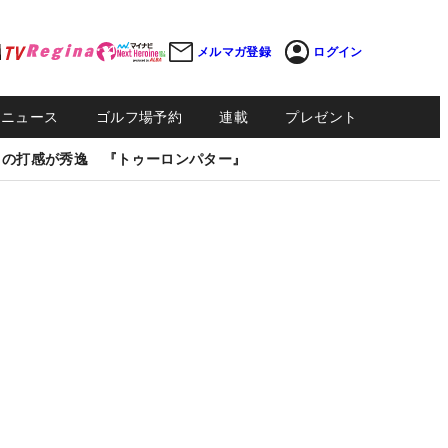
メルマガ登録
ログイン
Sニュース
ゴルフ場予約
連載
プレゼント
しの打感が秀逸 『トゥーロンパター』