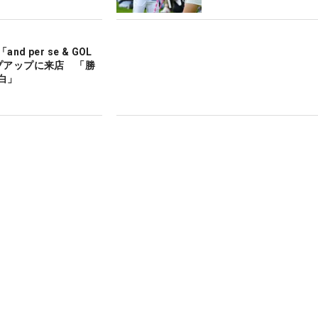
d per se & GOL
プアップに来店 「勝
白」