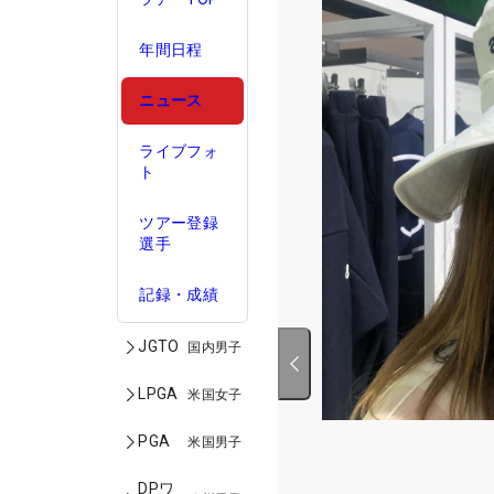
年間日程
ニュース
ライブフォ
ト
ツアー登録
選手
記録・成績
JGTO
国内男子
LPGA
米国女子
PGA
米国男子
DPワ