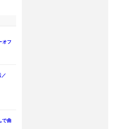
ーオフ
話／
んで曲