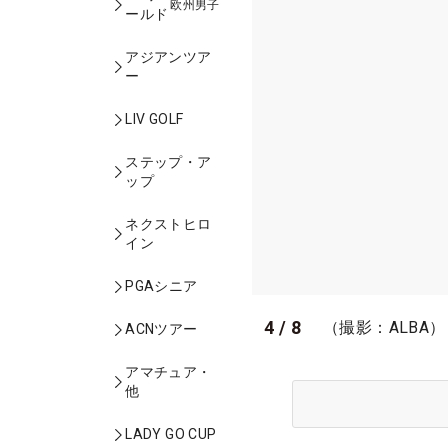
欧州男子
ールド
アジアンツア
ー
LIV GOLF
ステップ・ア
ップ
ネクストヒロ
イン
PGAシニア
4
/
8
（撮影：ALBA）
ACNツアー
アマチュア・
他
LADY GO CUP