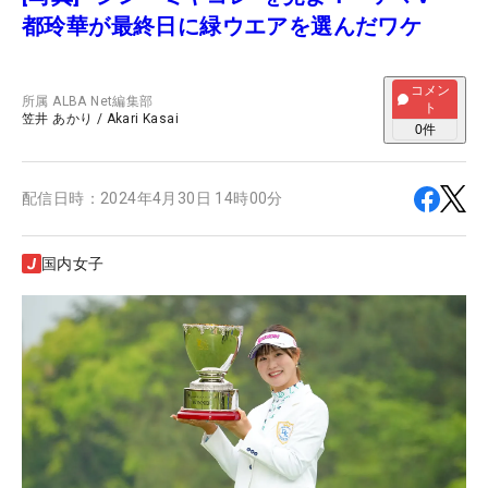
都玲華が最終日に緑ウエアを選んだワケ
コメン
所属
ALBA Net編集部
ト
笠井 あかり
/
Akari Kasai
0
件
配信日時：
2024年4月30日 14時00分
国内女子