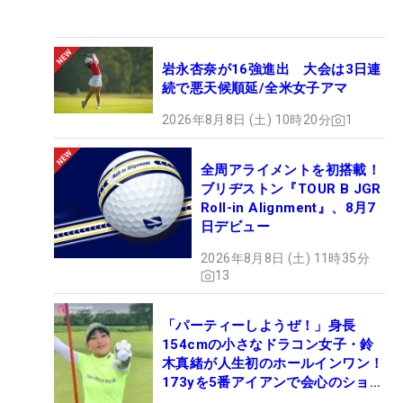
岩永杏奈が16強進出 大会は3日連
続で悪天候順延/全米女子アマ
2026年8月8日 (土) 10時20分
1
全周アライメントを初搭載！
ブリヂストン『TOUR B JGR
Roll-in Alignment』、8月7
日デビュー
2026年8月8日 (土) 11時35分
13
「パーティーしようぜ！」身長
154cmの小さなドラコン女子・鈴
木真緒が人生初のホールインワン！
173yを5番アイアンで会心のショッ
ト