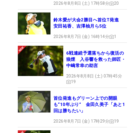
2026年8月8日 (土) 17時58分
20
鈴木愛が大会2勝目へ首位T発進
安田祐香、吉澤柚月ら5位
2026年8月7日 (金) 16時14分
1
6戦連続予選落ちから復活の
狼煙 入谷響を救った師匠・
中嶋常幸の助言
2026年8月8日 (土) 07時45分
19
首位発進もグリーン上での開眼
も“10年ぶり” 金田久美子「あと1
回は勝ちたい」
2026年8月7日 (金) 17時29分
19