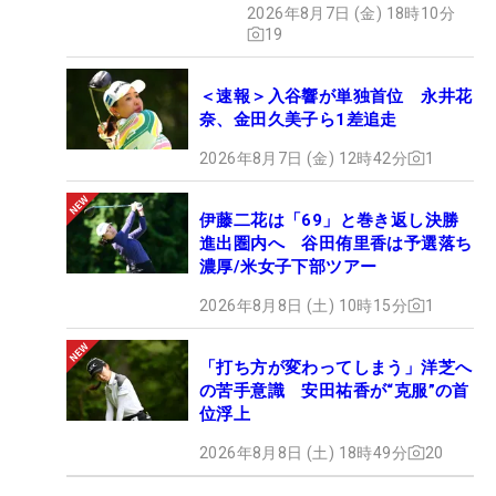
2026年8月7日 (金) 18時10分
19
＜速報＞入谷響が単独首位 永井花
奈、金田久美子ら1差追走
2026年8月7日 (金) 12時42分
1
伊藤二花は「69」と巻き返し決勝
進出圏内へ 谷田侑里香は予選落ち
濃厚/米女子下部ツアー
2026年8月8日 (土) 10時15分
1
「打ち方が変わってしまう」洋芝へ
の苦手意識 安田祐香が“克服”の首
位浮上
2026年8月8日 (土) 18時49分
20