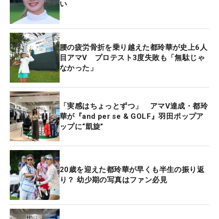
い
腰の疲労骨折を乗り越えた都玲華が史上6人
目アマV プロテスト3度失敗も「無駄じゃ
なかった」
「実感はちょっとずつ」 アマV達成・都玲
華が『and per se & GOLF』羽田ポップア
ップに“凱旋”
20歳を迎えた都玲華が早くも半生の振り返
り？ 幼少期の写真はファン必見