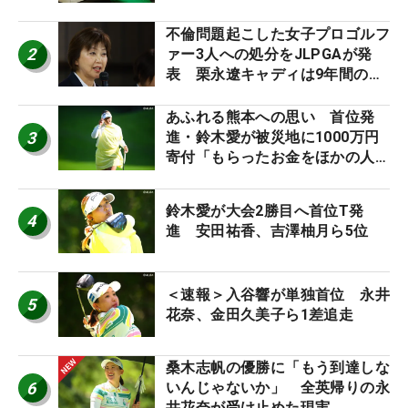
外編】
不倫問題起こした女子プロゴルフ
2
ァー3人への処分をJLPGAが発
表 栗永遼キャディは9年間の立
ち入り禁止
あふれる熊本への思い 首位発
3
進・鈴木愛が被災地に1000万円
寄付「もらったお金をほかの人
に」
鈴木愛が大会2勝目へ首位T発
4
進 安田祐香、吉澤柚月ら5位
＜速報＞入谷響が単独首位 永井
5
花奈、金田久美子ら1差追走
桑木志帆の優勝に「もう到達しな
6
いんじゃないか」 全英帰りの永
井花奈が受け止めた現実