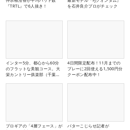
仲宗根澄香が平均パット数
最新モデル『FJクオンタム』
『TRTL』で6人抜き！
を石井良介プロがチェック
インター5分、都心から60分
4日間限定配布！11月までの
のフラットな美観コース。大
プレーに2回使える1,500円分
栄カントリー俱楽部（千葉
クーポン配布中！
県）
プロギアの「4層フェース」が
パターこじらせ記者が