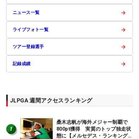
→
ニュース一覧
→
ライブフォト一覧
→
ツアー登録選手
→
記録成績
JLPGA 週間アクセスランキング
桑木志帆が海外メジャー制覇で
1
800pt獲得 実質のトップ独走状
態に【メルセデス・ランキング番