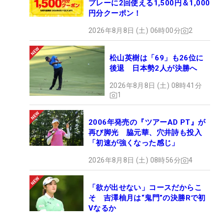
プレーに2回使える1,500円＆1,000
円分クーポン！
2026年8月8日 (土) 06時00分
2
松山英樹は「69」も26位に
後退 日本勢2人が決勝へ
2026年8月8日 (土) 08時41分
1
2006年発売の『ツアーAD PT』が
再び脚光 脇元華、穴井詩も投入
「初速が強くなった感じ」
2026年8月8日 (土) 08時56分
4
「欲が出せない」コースだからこ
そ 吉澤柚月は“鬼門”の決勝Rで初
Vなるか