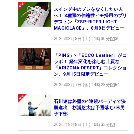
スイング中のブレをなくしたい人
へ！ 3種類の伸縮性ヒモ採用のブリ
ヂストン『ZSP-BITER LIGHT
MAGICLACE』、8月8日デビュー
2026年8月8日 (土) 11時30分
30
「PING」×「ECCO Leather」がコ
ラボ！ 経年変化を楽しむ上質な
『ARIZONA DESERT』コレクショ
ン、9月15日限定デビュー
2026年8月7日 (金) 14時28分
64
石川遼は終盤の4連続バーディで決
勝進出 杉浦悠太は予選落ち/米男
子下部
2026年8月8日 (土) 10時33分
1