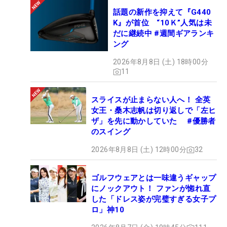
話題の新作を抑えて『G440
K』が首位 “10Ｋ”人気は未
だに継続中 #週間ギアランキ
ング
2026年8月8日 (土) 18時00分
11
スライスが止まらない人へ！ 全英
女王・桑木志帆は切り返しで「左ヒ
ザ」を先に動かしていた #優勝者
のスイング
2026年8月8日 (土) 12時00分
32
ゴルフウェアとは一味違うギャップ
にノックアウト！ ファンが惚れ直
した「ドレス姿が完璧すぎる女子プ
ロ」神10