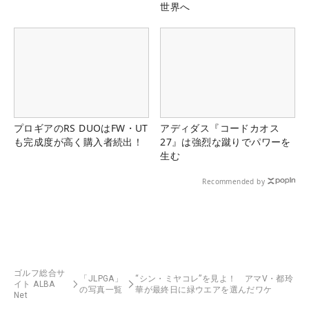
世界へ
プロギアのRS DUOはFW・UT
アディダス『コードカオス
も完成度が高く購入者続出！
27』は強烈な蹴りでパワーを
生む
Recommended by
ゴルフ総合サ
「JLPGA」
“シン・ミヤコレ”を見よ！ アマV・都玲
イト ALBA
の写真一覧
華が最終日に緑ウエアを選んだワケ
Net