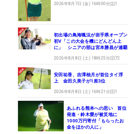
2026年8月7日 (金) 16時00分
1
初出場の鳥海颯汰が岩手県オープン
初V「この大会を機にどんどん上
に」 シニアの部は宮本勝昌が連覇
2026年8月8日 (土) 18時25分
72
安田祐香、吉澤柚月が首位タイ浮
上 金田久美子が1差3位
2026年8月8日 (土) 16時21分
1
あふれる熊本への思い 首位
発進・鈴木愛が被災地に
1000万円寄付「もらったお
金をほかの人に」