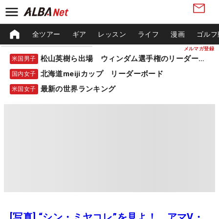
全ツアー
ギア
レッスン
ライフ
漫画
ゴルフ
メルマガ登録
松山英樹ら出場 ウィンダム選手権のリーダーボード
米国男子
北海道meijiカップ リーダーボード
国内女子
最新の世界ランキング
米国女子
[写真] “シン・ミヤコレ”を見よ！ アマV・