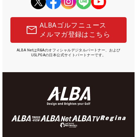
ALBAゴルフニュース
メルマガ登録はこちら
ALBA NetはR&Aのオフィシャルデジタルパートナー、および
USLPGAの日本公式サイトパートナーです。