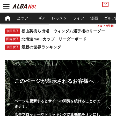
全ツアー
ギア
レッスン
ライフ
漫画
ゴルフ
メルマガ登録
松山英樹ら出場 ウィンダム選手権のリーダーボード
米国男子
北海道meijiカップ リーダーボード
国内女子
最新の世界ランキング
米国女子
このページが表示されるお客様へ
ページを更新するとサイトの閲覧を続けることがで
きます。
広告ブロッカーやトラッキング防止機能をオンにし