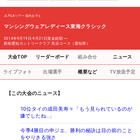
JLPGAツアー
国内女子
マンシングウェアレディース東海クラシック
2014年9月19日-9月21日
賞金総額
―
新南愛知カントリークラブ 美浜コース（愛知県）
大会TOP
リーダーボード
組み合せ
ニュース
ライブフォト
出場選手
概要など
TV放送予定
【この大会のニュース】
10位タイの成田美寿々「もう見られているのが
嫌でしたね…」
今季4勝目の申ジエ、勝利の秘訣は目の前のこと
をやりきる強さ