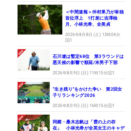
＜中間速報＞仲村果乃が単独
首位浮上 1打差に吉澤柚
月、小林光希、全美貞
2026年8月8日 (土) 13時04分
1
石川遼は暫定68位 第3ラウンドは
悪天候の影響で順延/米男子下部
2026年8月9日 (日) 11時15分
1
“生き残り”をかけた争い 第2回女
子リランキング2026
2026年8月9日 (日) 16時15分
1
同郷・桑木志帆は「雲の上の存
在」 小林光希が全英女王のキャデ