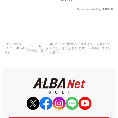
Recommended by
ゴルフ総合
3位タイの北田瑠衣「今週はすごく良いゴ
「JLPGA」
サイト ALBA
ルフが出来たと思います」＜最終日コメン
の写真一覧
Net
ト集＞