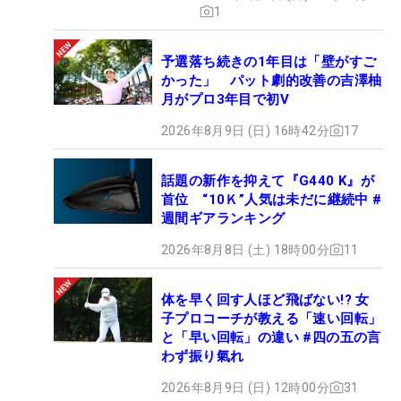
1
予選落ち続きの1年目は「壁がすご
かった」 パット劇的改善の吉澤柚
月がプロ3年目で初V
2026年8月9日 (日) 16時42分
17
話題の新作を抑えて『G440 K』が
首位 “10Ｋ”人気は未だに継続中 #
週間ギアランキング
2026年8月8日 (土) 18時00分
11
体を早く回す人ほど飛ばない!? 女
子プロコーチが教える「速い回転」
と「早い回転」の違い #四の五の言
わず振り氣れ
2026年8月9日 (日) 12時00分
31