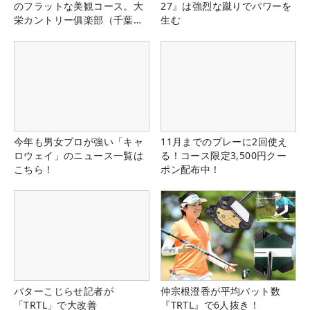
のフラットな美観コース。大
27』は強烈な蹴りでパワーを
栄カントリー俱楽部（千葉
生む
県）
今年も男女プロが強い「キャ
11月までのプレーに2回使え
ロウェイ」のニュース一覧は
る！コース限定3,500円クー
こちら！
ポン配布中！
パターこじらせ記者が
仲宗根澄香が平均パット数
「TRTL」で大改善
『TRTL』で6人抜き！