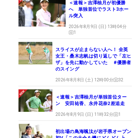
＜速報＞吉澤柚月が初優勝
へ 単独首位でラスト3ホー
ル突入
2026年8月9日 (日) 13時04分
1
スライスが止まらない人へ！ 全英
女王・桑木志帆は切り返しで「左ヒ
ザ」を先に動かしていた #優勝者
のスイング
2026年8月8日 (土) 12時00分
32
＜速報＞吉澤柚月が単独首位ター
ン 安田祐香、永井花奈2差追走
2026年8月9日 (日) 11時32分
1
初出場の鳥海颯汰が岩手県オープン
初V「この大会を機にどんどん上