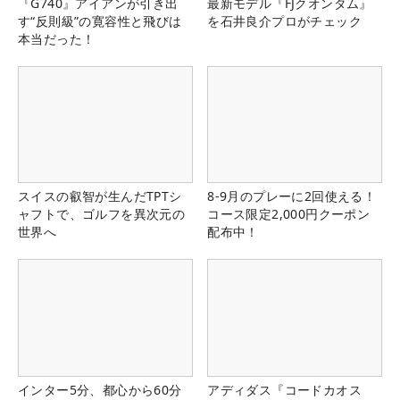
『G740』アイアンが引き出
最新モデル『FJクオンタム』
す“反則級”の寛容性と飛びは
を石井良介プロがチェック
本当だった！
スイスの叡智が生んだTPTシ
8-9月のプレーに2回使える！
ャフトで、ゴルフを異次元の
コース限定2,000円クーポン
世界へ
配布中！
インター5分、都心から60分
アディダス『コードカオス