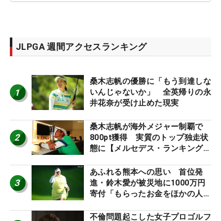
JLPGA 週間アクセスランキング
桑木志帆の優勝に「もう到達しな
1
いんじゃないか」 全英帰りの永
井花奈が受け止めた現実
桑木志帆が海外メジャー制覇で
2
800pt獲得 実質のトップ独走状
態に【メルセデス・ランキング番
外編】
あふれる熊本への思い 首位発
3
進・鈴木愛が被災地に1000万円
寄付「もらったお金をほかの人
に」
不倫問題起こした女子プロゴルフ