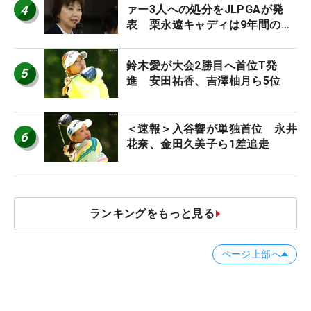
4
ァー3人への処分をJLPGAが発
表 栗永遼キャディは9年間の立
ち入り禁止
鈴木愛が大会2勝目へ首位T発
5
進 安田祐香、吉澤柚月ら5位
＜速報＞入谷響が単独首位 永井
6
花奈、金田久美子ら1差追走
ランキングをもっと見る
ページ上部へ