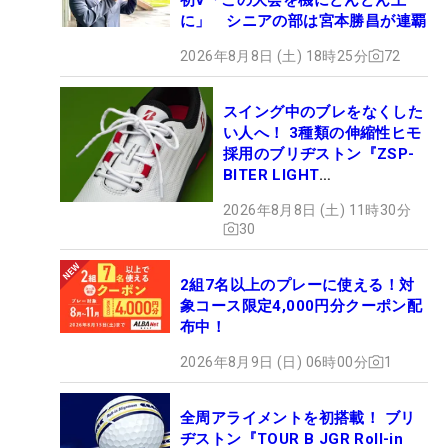
に」 シニアの部は宮本勝昌が連覇
2026年8月8日 (土) 18時25分
72
スイング中のブレをなくした
い人へ！ 3種類の伸縮性ヒモ
採用のブリヂストン『ZSP-
BITER LIGHT
MAGICLACE』、8月8日デビ
2026年8月8日 (土) 11時30分
ュー
30
2組7名以上のプレーに使える！対
象コース限定4,000円分クーポン配
布中！
2026年8月9日 (日) 06時00分
1
全周アライメントを初搭載！ ブリ
ヂストン『TOUR B JGR Roll-in