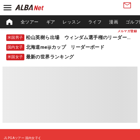
全ツアー
ギア
レッスン
ライフ
漫画
ゴルフ
メルマガ登録
松山英樹ら出場 ウィンダム選手権のリーダーボード
米国男子
北海道meijiカップ リーダーボード
国内女子
最新の世界ランキング
米国女子
JLPGAツアー
国内女子