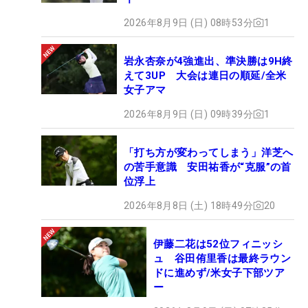
2026年8月9日 (日) 08時53分
1
岩永杏奈が4強進出、準決勝は9H終
えて3UP 大会は連日の順延/全米
女子アマ
2026年8月9日 (日) 09時39分
1
「打ち方が変わってしまう」洋芝へ
の苦手意識 安田祐香が“克服”の首
位浮上
2026年8月8日 (土) 18時49分
20
伊藤二花は52位フィニッシ
ュ 谷田侑里香は最終ラウン
ドに進めず/米女子下部ツア
ー