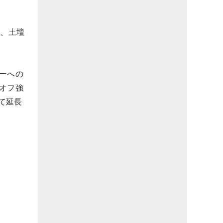
の、土壇
ーへの
オフ強
て延長