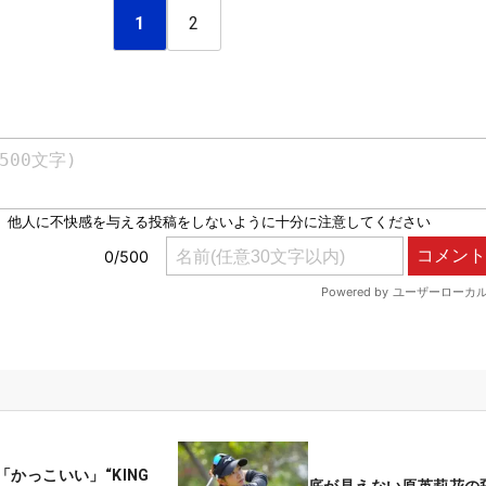
1
2
かっこいい」“KING
底が見えない原英莉花