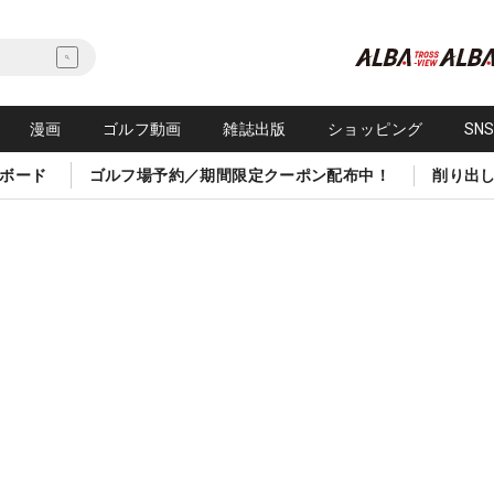
漫画
ゴルフ動画
雑誌出版
ショッピング
SN
ボード
ゴルフ場予約／期間限定クーポン配布中！
削り出