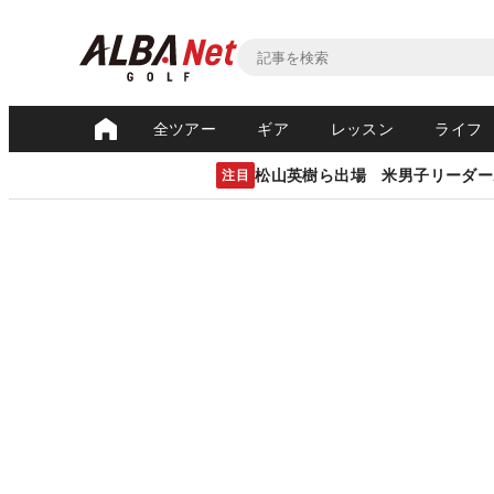
全ツアー
ギア
レッスン
ライフ
松山英樹ら出場 米男子リーダー
注目