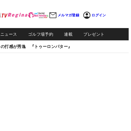
メルマガ登録
ログイン
Sニュース
ゴルフ場予約
連載
プレゼント
しの打感が秀逸 『トゥーロンパター』