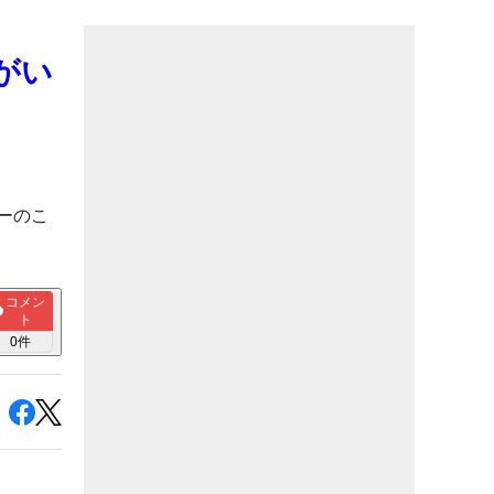
がい
ーのこ
コメン
ト
0
件