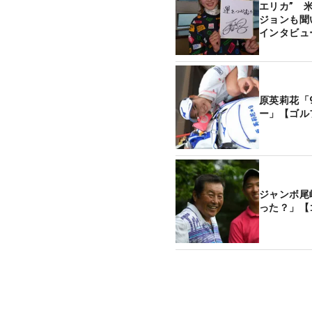
エリカ” 
ジョンも聞
インタビュ
原英莉花「
ー」【ゴル
ジャンボ尾
った？」【