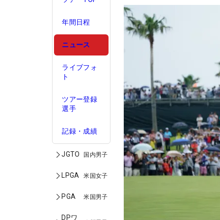
年間日程
ニュース
ライブフォ
ト
ツアー登録
選手
記録・成績
JGTO
国内男子
LPGA
米国女子
PGA
米国男子
DPワ