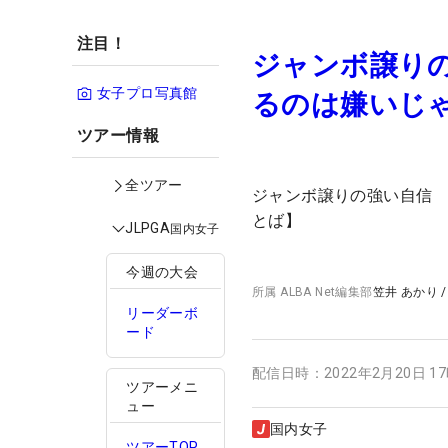
注目！
ジャンボ譲り
女子プロ写真館
るのは嫌いじ
ツアー情報
全ツアー
ジャンボ譲りの強い自信
とば】
JLPGA
国内女子
今週の大会
所属
ALBA Net編集部
笠井 あかり
リーダーボ
ード
配信日時：
2022年2月20日 1
ツアーメニ
ュー
国内女子
ツアーTOP