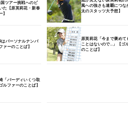
米国ツアー挑戦へのビ
風への強さも連覇につな
いた【原英莉花・新春
太のスタッツ大予想】
ー】
原英莉花「今まで褒めて
9はパーソナルナンバ
ことはないので…」【ゴ
ファーのことば】
のことば】
崎「バーディいくつ取
ゴルファーのことば】