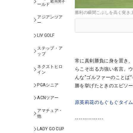
欧州男子
ールド
勝利の瞬間こぶしを高く突き
アジアンツア
ー
LIV GOLF
ステップ・ア
ップ
常に真剣勝負に身を置き
ネクストヒロ
らこそ出る力強い名言、
イン
んな“ゴルファーのことば”
PGAシニア
勝を挙げたときのエピソ
ACNツアー
原英莉花のもぐもぐタイ
アマチュア・
他
---------------
LADY GO CUP