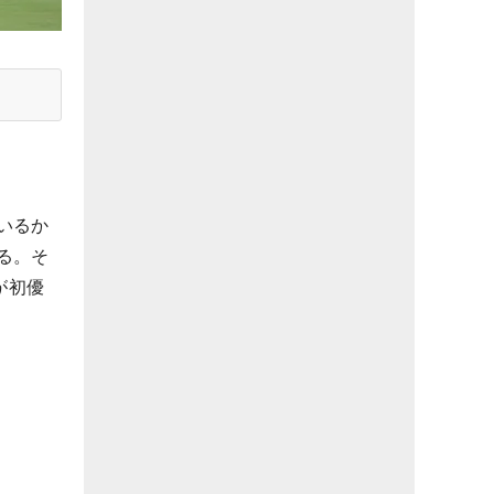
いるか
る。そ
が初優