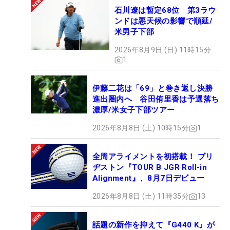
石川遼は暫定68位 第3ラウ
ンドは悪天候の影響で順延/
米男子下部
2026年8月9日 (日) 11時15分
1
伊藤二花は「69」と巻き返し決勝
進出圏内へ 谷田侑里香は予選落ち
濃厚/米女子下部ツアー
2026年8月8日 (土) 10時15分
1
全周アライメントを初搭載！ ブリ
ヂストン『TOUR B JGR Roll-in
Alignment』、8月7日デビュー
2026年8月8日 (土) 11時35分
13
話題の新作を抑えて『G440 K』が