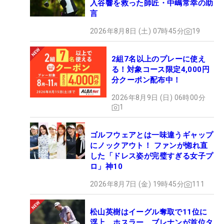
入谷響を救った師匠・中嶋常幸の助
言
2026年8月8日 (土) 07時45分
19
2組7名以上のプレーに使え
る！対象コース限定4,000円
分クーポン配布中！
2026年8月9日 (日) 06時00分
1
ゴルフウェアとは一味違うギャップ
にノックアウト！ ファンが惚れ直
した「ドレス姿が完璧すぎる女子プ
ロ」神10
2026年8月7日 (金) 19時45分
111
松山英樹はイーグル奪取で11位に
浮上 ホスラー、ブレナンが首位タ