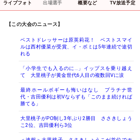
ライブフォト
出場選手
概要など
TV放送予定
【この大会のニュース】
ベストドレッサーは原英莉花！ ベストスマイ
ルは西村優菜が受賞、イ・ボミは5年連続で途切
れる
「小学生でも入るのに…」イップスを乗り越え
て 大里桃子が黄金世代6人目の複数回Vに涙
最終ホールボギーも悔いはなし プラチナ世
代・吉田優利は初Vならずも「このまま続ければ
勝てる」
大里桃子がPO制し3年ぶり2勝目 ささきしょう
こ2位、吉田優利ら3位
＜速報＞大里桃子、ささきしょうこが首位でホ