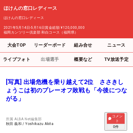
ほけんの窓口レディース
ほけんの窓口レディース
2021年5月14日-5月16日
賞金総額
¥120,000,000
福岡カンツリー倶楽部 和白コース（福岡県）
大会TOP
リーダーボード
組み合せ
ニュース
ライブフォト
出場選手
概要など
TV放送予定
[写真] 出場危機を乗り越えて2位 ささきし
ょうこは初のプレーオフ敗戦も「今後につな
がる」
コメン
所属
ALBA Net編集部
ト
秋田 義和
/
Yoshikazu Akita
0
件