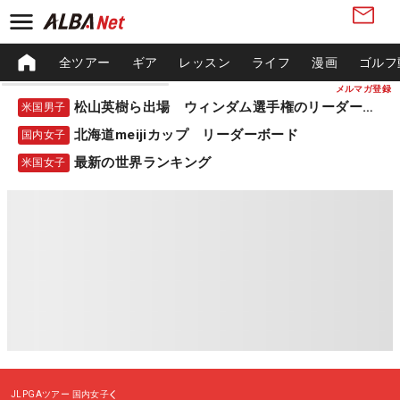
全ツアー
ギア
レッスン
ライフ
漫画
ゴルフ
メルマガ登録
松山英樹ら出場 ウィンダム選手権のリーダーボード
米国男子
北海道meijiカップ リーダーボード
国内女子
最新の世界ランキング
米国女子
JLPGAツアー
国内女子