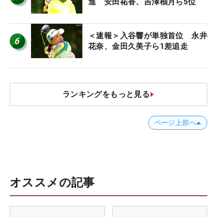
進 安田祐香、吉澤柚月ら5位
＜速報＞入谷響が単独首位 永井
6
花奈、金田久美子ら1差追走
ランキングをもっと見る
ページ上部へ
オススメの記事