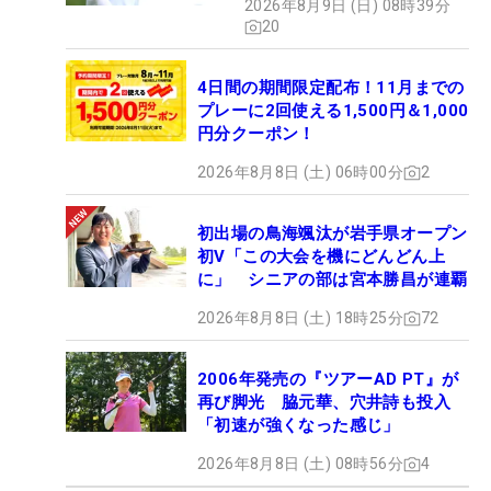
2026年8月9日 (日) 08時39分
20
4日間の期間限定配布！11月までの
プレーに2回使える1,500円＆1,000
円分クーポン！
2026年8月8日 (土) 06時00分
2
初出場の鳥海颯汰が岩手県オープン
初V「この大会を機にどんどん上
に」 シニアの部は宮本勝昌が連覇
2026年8月8日 (土) 18時25分
72
2006年発売の『ツアーAD PT』が
再び脚光 脇元華、穴井詩も投入
「初速が強くなった感じ」
2026年8月8日 (土) 08時56分
4