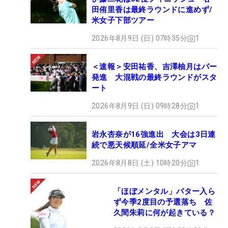
田侑里香は最終ラウンドに進めず/
米女子下部ツアー
2026年8月9日 (日) 07時35分
1
＜速報＞安田祐香、吉澤柚月はパー
発進 大混戦の最終ラウンドがスタ
ート
2026年8月9日 (日) 09時28分
1
岩永杏奈が16強進出 大会は3日連
続で悪天候順延/全米女子アマ
2026年8月8日 (土) 10時20分
1
「ほぼメンタル」パター入ら
ず今季2度目の予選落ち 佐
久間朱莉に何が起きている？