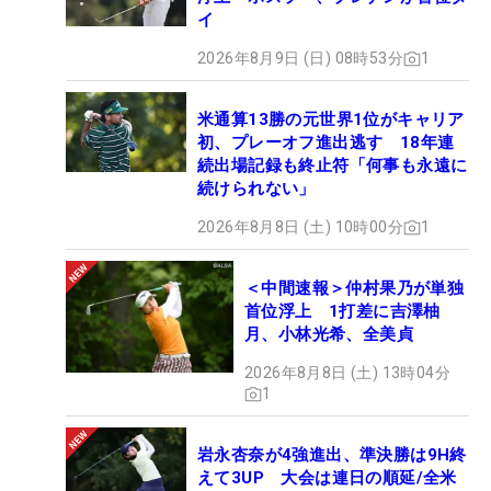
イ
2026年8月9日 (日) 08時53分
1
米通算13勝の元世界1位がキャリア
初、プレーオフ進出逃す 18年連
続出場記録も終止符「何事も永遠に
続けられない」
2026年8月8日 (土) 10時00分
1
＜中間速報＞仲村果乃が単独
首位浮上 1打差に吉澤柚
月、小林光希、全美貞
2026年8月8日 (土) 13時04分
1
岩永杏奈が4強進出、準決勝は9H終
えて3UP 大会は連日の順延/全米