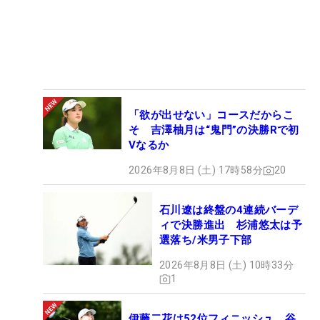
「欲が出せない」コースだからこ
そ 吉澤柚月は“鬼門”の決勝Rで初
Vなるか
2026年8月8日 (土) 17時58分
20
石川遼は終盤の4連続バーデ
ィで決勝進出 杉浦悠太は予
選落ち/米男子下部
2026年8月8日 (土) 10時33分
1
伊藤二花は52位フィニッシュ 谷