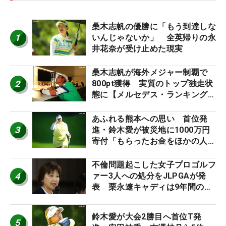
桑木志帆の優勝に「もう到達しな
1
いんじゃないか」 全英帰りの永
井花奈が受け止めた現実
桑木志帆が海外メジャー制覇で
2
800pt獲得 実質のトップ独走状
態に【メルセデス・ランキング番
外編】
あふれる熊本への思い 首位発
3
進・鈴木愛が被災地に1000万円
寄付「もらったお金をほかの人
に」
不倫問題起こした女子プロゴルフ
4
ァー3人への処分をJLPGAが発
表 栗永遼キャディは9年間の立
ち入り禁止
鈴木愛が大会2勝目へ首位T発
5