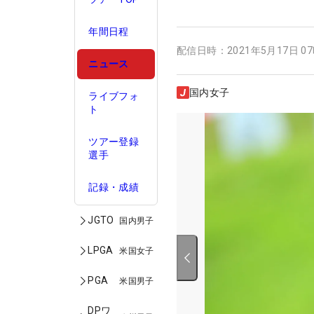
年間日程
配信日時：
2021年5月17日 0
ニュース
国内女子
ライブフォ
ト
ツアー登録
選手
記録・成績
JGTO
国内男子
LPGA
米国女子
PGA
米国男子
DPワ