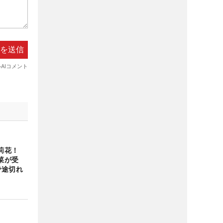
英莉花！
菜が受
で途切れ