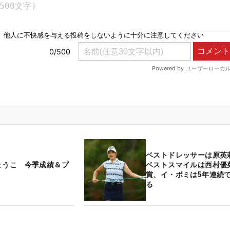
ベストドレッサーは原
ょうこ 今季成績＆プ
ベストスマイルは西村優
賞、イ・ボミは5年連続
る