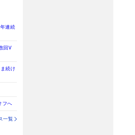
5年連続
数回V
まま続け
オフへ
ス一覧