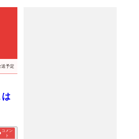
放送予定
こは
コメン
ト