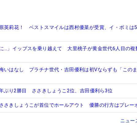
原英莉花！ ベストスマイルは西村優菜が受賞、イ・ボミは
に…」イップスを乗り越えて 大里桃子が黄金世代6人目の複
悔いはなし プラチナ世代・吉田優利は初Vならずも「この
3年ぶり2勝目 ささきしょうこ2位、吉田優利ら3位
ささきしょうこが首位でホールアウト 優勝の行方はプレー
ニュー