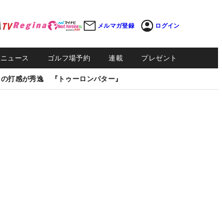
メルマガ登録
ログイン
Sニュース
ゴルフ場予約
連載
プレゼント
しの打感が秀逸 『トゥーロンパター』