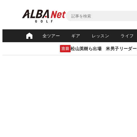
全ツアー
ギア
レッスン
ライフ
松山英樹ら出場 米男子リーダー
注目