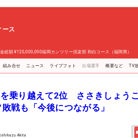
ィース
金総額
¥120,000,000
福岡カンツリー倶楽部 和白コース（福岡県）
組み合せ
ニュース
ライブフォト
出場選手
概要など
TV
危機を乗り越えて2位 ささきしょう
フ敗戦も「今後につながる」
oshikazu Akita