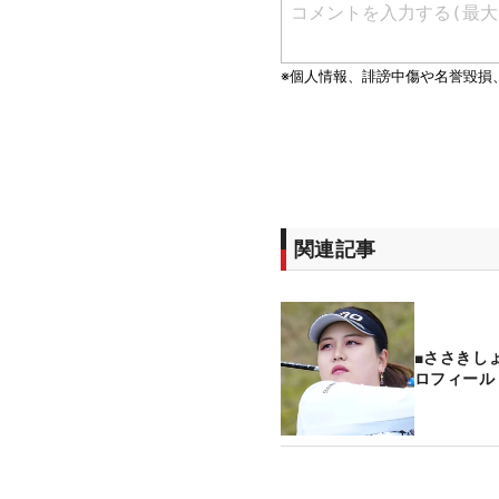
関連記事
■ささきし
ロフィール