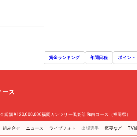
賞金ランキング
年間日程
ポイント
ィース
金総額
¥120,000,000
福岡カンツリー倶楽部 和白コース（福岡県）
組み合せ
ニュース
ライブフォト
出場選手
概要など
TV