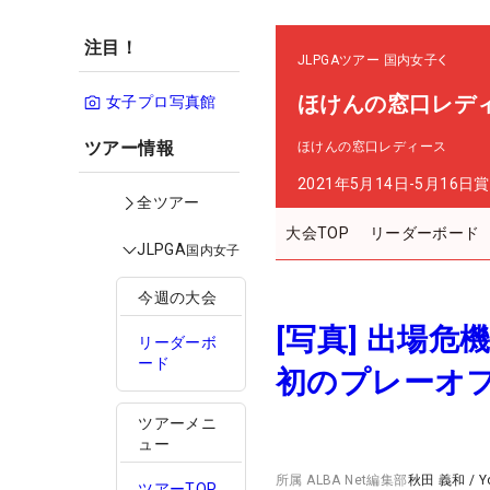
注目！
JLPGAツアー
国内女子
ほけんの窓口レデ
女子プロ写真館
ツアー情報
ほけんの窓口レディース
2021年5月14日-5月16日
賞
全ツアー
大会TOP
リーダーボード
JLPGA
国内女子
今週の大会
[写真] 出場
リーダーボ
ード
初のプレーオ
ツアーメニ
ュー
所属
ALBA Net編集部
秋田 義和
/
Y
ツアーTOP