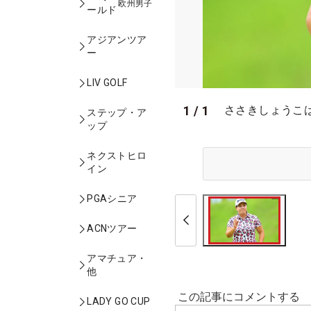
欧州男子
ールド
アジアンツア
ー
LIV GOLF
1
/
1
ささきしょうこ
ステップ・ア
ップ
ネクストヒロ
イン
PGAシニア
ACNツアー
アマチュア・
他
LADY GO CUP