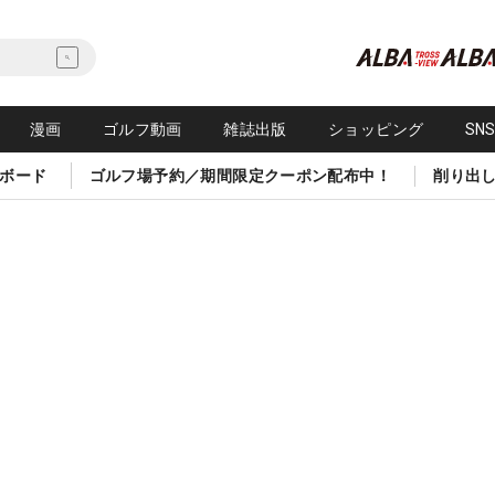
漫画
ゴルフ動画
雑誌出版
ショッピング
SN
ボード
ゴルフ場予約／期間限定クーポン配布中！
削り出