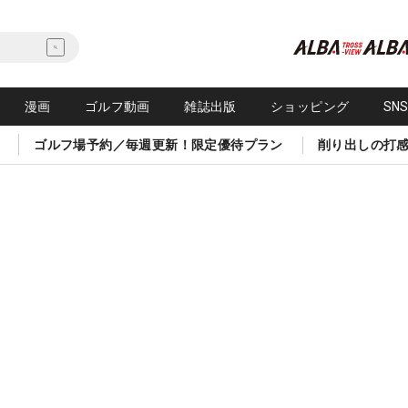
漫画
ゴルフ動画
雑誌出版
ショッピング
SN
ゴルフ場予約／毎週更新！限定優待プラン
削り出しの打