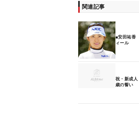
関連記事
■安田祐香
ィール
祝・新成人
歳の誓い