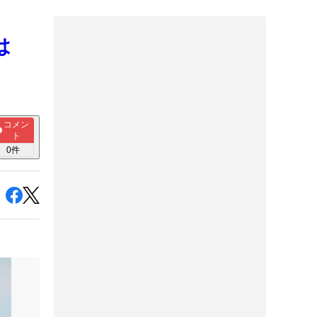
は
コメン
ト
0
件