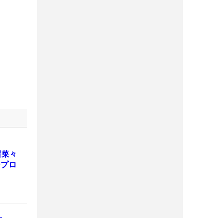
沼菜々
ープロ