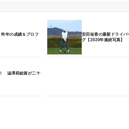
 昨年の成績＆プロフ
安田祐香の最新ドライバ
グ【2020年連続写真】
！ 澁澤莉絵留が二十