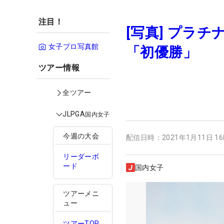
注目！
[写真] プラチ
女子プロ写真館
「初優勝」
ツアー情報
全ツアー
JLPGA
国内女子
今週の大会
配信日時：
2021年1月11日 1
リーダーボ
ード
国内女子
ツアーメニ
ュー
ツアーTOP