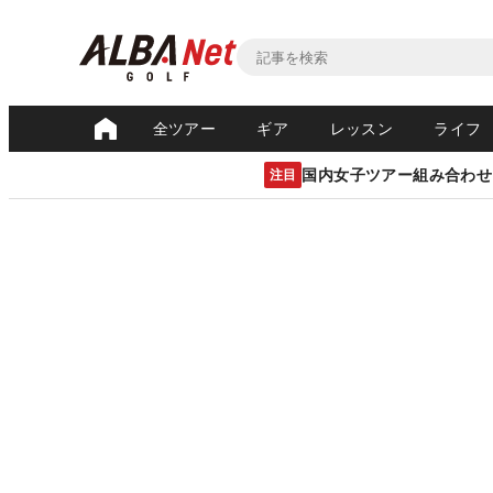
全ツアー
ギア
レッスン
ライフ
国内女子ツアー組み合わせ
注目