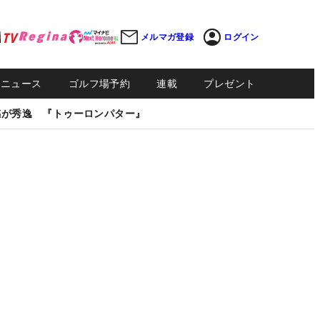
メルマガ登録
ログイン
Sニュース
ゴルフ場予約
連載
プレゼント
感が秀逸 『トゥーロンパター』