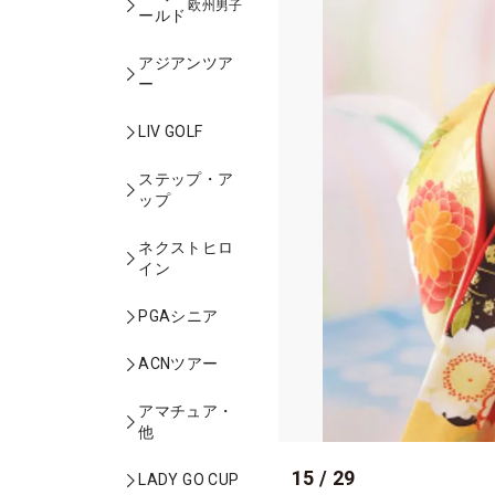
欧州男子
ールド
アジアンツア
ー
LIV GOLF
ステップ・ア
ップ
ネクストヒロ
イン
PGAシニア
ACNツアー
アマチュア・
他
15
/
29
LADY GO CUP