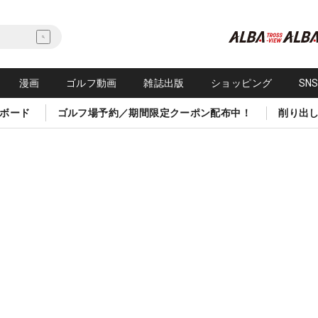
漫画
ゴルフ動画
雑誌出版
ショッピング
SN
ボード
ゴルフ場予約／期間限定クーポン配布中！
削り出