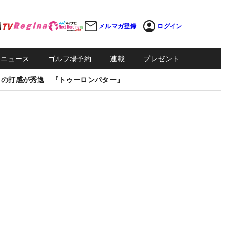
メルマガ登録
ログイン
Sニュース
ゴルフ場予約
連載
プレゼント
しの打感が秀逸 『トゥーロンパター』