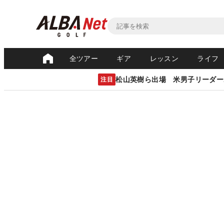
全ツアー
ギア
レッスン
ライフ
松山英樹ら出場 米男子リーダー
注目