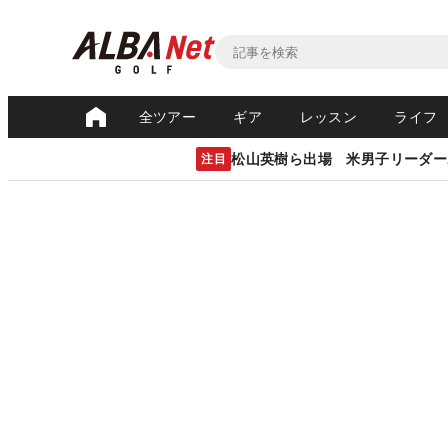
全ツアー
ギア
レッスン
ライフ
松山英樹ら出場 米男子リーダー
注目