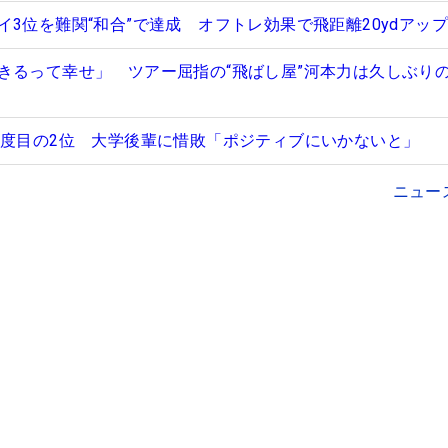
3位を難関“和合”で達成 オフトレ効果で飛距離20ydアップ
きるって幸せ」 ツアー屈指の“飛ばし屋”河本力は久しぶり
6度目の2位 大学後輩に惜敗「ポジティブにいかないと」
ニュー