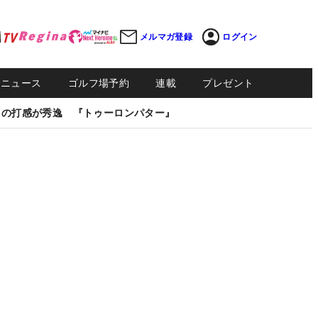
メルマガ登録
ログイン
Sニュース
ゴルフ場予約
連載
プレゼント
しの打感が秀逸 『トゥーロンパター』