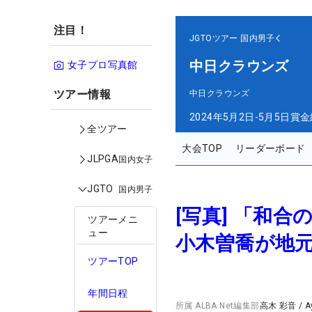
注目！
JGTOツアー
国内男子
中日クラウンズ
女子プロ写真館
ツアー情報
中日クラウンズ
2024年5月2日-5月5日
賞金
全ツアー
大会TOP
リーダーボード
JLPGA
国内女子
JGTO
国内男子
[写真] 「和
ツアーメニ
ュー
小木曽喬が地
ツアーTOP
年間日程
所属
ALBA Net編集部
高木 彩音
/
A