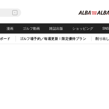
漫画
ゴルフ動画
雑誌出版
ショッピング
SN
ボード
ゴルフ場予約／毎週更新！限定優待プラン
削り出