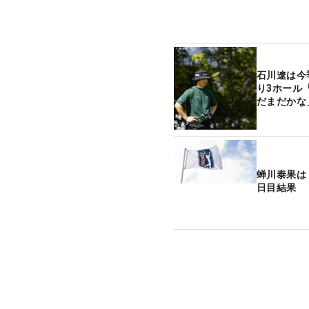
石川遼は今
り3ホール
だまだかな
蝉川泰果は
日目結果