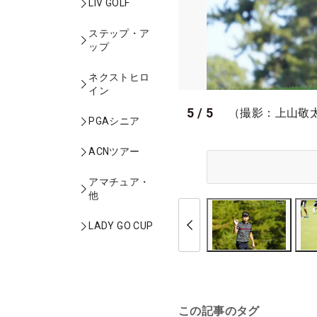
LIV GOLF
ステップ・ア
ップ
ネクストヒロ
イン
5
/
5
（撮影：上山敬
PGAシニア
ACNツアー
アマチュア・
他
LADY GO CUP
この記事のタグ