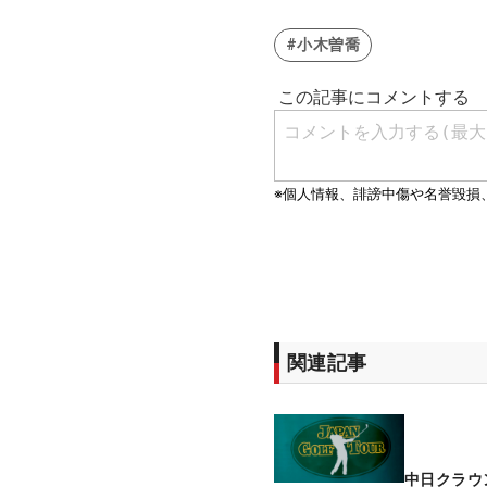
#小木曽喬
関連記事
中日クラウ