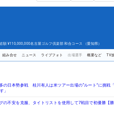
総額
¥110,000,000
名古屋ゴルフ倶楽部 和合コース （愛知県）
組み合せ
ニュース
ライブフォト
出場選手
概要など
TV
多の日本勢参戦 桂川有人は米ツアー出場の“ルート”に挑戦
ます」
グの不安を克服、タイトリストを使用して7戦目で初優勝【