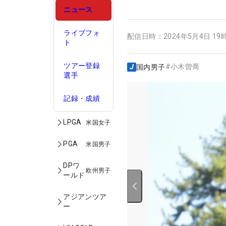
ニュース
ライブフォ
配信日時：
2024年5月4日 19
ト
ツアー登録
#
小木曽喬
国内男子
選手
記録・成績
LPGA
米国女子
PGA
米国男子
DPワ
欧州男子
ールド
アジアンツア
ー