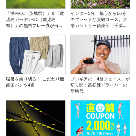
「潮来CC（茨城県）」＆「鹿
インター5分、都心から60分
児島ガーデンGC（鹿児島
のフラットな美観コース。大
県）」の無料プレー券が当た
栄カントリー俱楽部（千葉
る！！
県）
猛暑を乗り切る！ こだわり機
プロギアの「4層フェース」が
能派パンツ4選
切り開く高初速ドライバーの
新時代