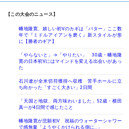
【この大会のニュース】
幡地隆寛、嬉しい初Vのカギは「パター」ここ数
年で『ミドルアイアンを磨く』新スタイルが形
に【勝者のギア】
「やらないと」→「やりたい」 30歳・幡地隆
寛の日本初Vにはマインドを変える出会いがあっ
た
石川遼が全米切符獲得へ収穫 苦手ホールに立
ち向かった「すごく大きい」2日間
「天国と地獄、両方味わいました」52歳・横田
真一が4日間で感じたこと
幡地隆寛が悲願初V 祝福のウォーターシャワー
で感無量「ようやくかけられる側に…」