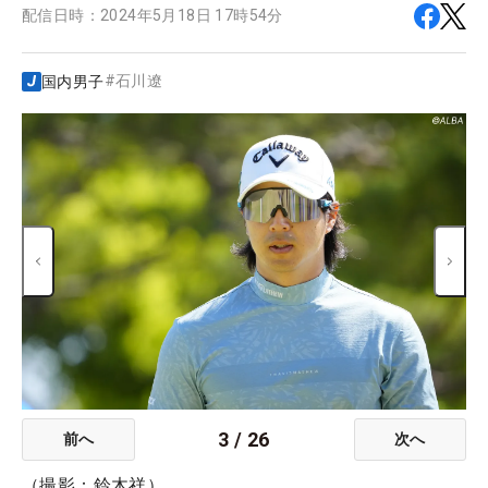
配信日時：
2024年5月18日 17時54分
#
石川遼
国内男子
3
/
26
前へ
次へ
（撮影：鈴木祥）