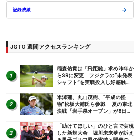
→
記録成績
JGTO 週間アクセスランキング
稲森佑貴は「飛距離」求め昨年か
1
らSRに変更 フジクラの“未発表
シャフト”を実戦投入し好感触
「つかまえにいける」【男子ツア
ーのヒトネタ！】
米澤蓮、丸山茂樹、“平成の怪
2
物”松坂大輔氏ら参戦 夏の東北
決戦「岩手県オープン」が8日開
幕
「助けてほしい」のひと言で実現
3
した新規大会 堀川未来夢が訴え
る男子ゴルフ界の実情と開催の舞