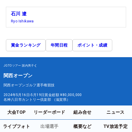
石川 遼
Ryo Ishikawa
賞金ランキング
年間日程
ポイント・成績
JGTOツアー
国内男子
関西オープン
関西オープンゴルフ選手権競技
2024年5月16日-5月19日
賞金総額
¥80,000,000
名神八日市カントリー倶楽部 （滋賀県）
大会TOP
リーダーボード
組み合せ
ニュース
ライブフォト
出場選手
概要など
TV放送予定