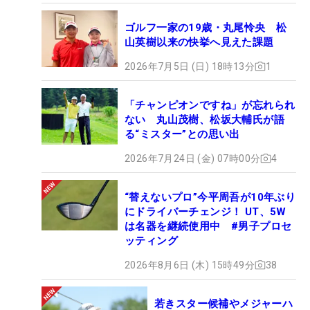
ゴルフ一家の19歳・丸尾怜央 松
山英樹以来の快挙へ見えた課題
2026年7月5日 (日) 18時13分
1
「チャンピオンですね」が忘れられ
ない 丸山茂樹、松坂大輔氏が語
る“ミスター”との思い出
2026年7月24日 (金) 07時00分
4
“替えないプロ”今平周吾が10年ぶり
にドライバーチェンジ！ UT、5W
は名器を継続使用中 #男子プロセ
ッティング
2026年8月6日 (木) 15時49分
38
若きスター候補やメジャーハ