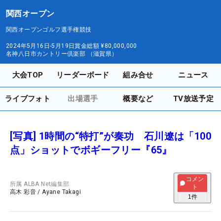
関西オープン
関西オープンゴルフ選手権競技
2024年5月16日-5月19日
賞金総額
¥80,000,000
名神八日市カントリー倶楽部 （滋賀県）
大会TOP
リーダーボード
組み合せ
ニュース
ライブフォト
出場選手
概要など
TV放送予定
[写真] 1時間の“特打”が奏功 石川遼は「100
点」ショットでボギーフリー『65』
コメン
所属
ALBA Net編集部
ト
高木 彩音
/
Ayane Takagi
1
件