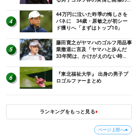
台裏
44万円に泣いた昨季の悔しさを
4
バネに 34歳・原敏之が初シー
ド獲りへ「まずはトップ10」
藤田寛之がヤマハのゴルフ用品事
5
業撤退に言及「ヤマハと歩んだ
33年間は、かけがえのない時
間」
『東北福祉大学』 出身の男子プ
6
ロゴルファーまとめ
ランキングをもっと見る
ページ上部へ