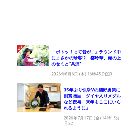
「ボトッ！って音が…」ラウンド中
にまさかの珍客!? 都玲華、頭の上
のセミと“共演”
2026年8月6日 (木) 16時45分
3
35年ぶり快挙Vの細野勇策に
副賞贈呈 ダイヤ入りメダル
など授与「来年もここにいら
れるように」
2026年7月17日 (金) 14時15分
22