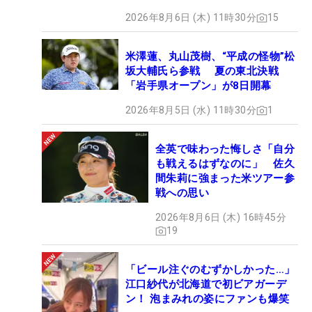
2026年8月6日 (木) 11時30分
15
米澤蓮、丸山茂樹、“平成の怪物”松
坂大輔氏ら参戦 夏の東北決戦
「岩手県オープン」が8日開幕
2026年8月5日 (水) 11時30分
1
全英で味わった悔しさ「自分
も戦えるはずなのに」 佐久
間朱莉に強まった米ツアー参
戦への思い
2026年8月6日 (木) 16時45分
19
「ビール注ぐのむずかしかった…」
江口紗代が北海道で初ビアガーデ
ン！ 泡まみれの姿にファンも爆笑