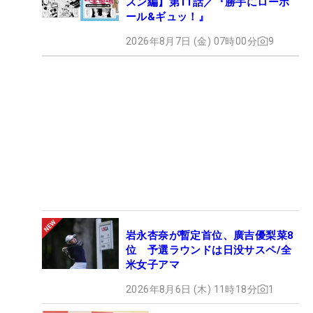
スン編】第11話／『勝手にローボ
ール&ギュッ！』
2026年8月7日 (金) 07時00分
9
岩永杏奈が暫定首位、廣吉優梨菜8
位 予選ラウンドは日没サスペ/全
米女子アマ
2026年8月6日 (木) 11時18分
1