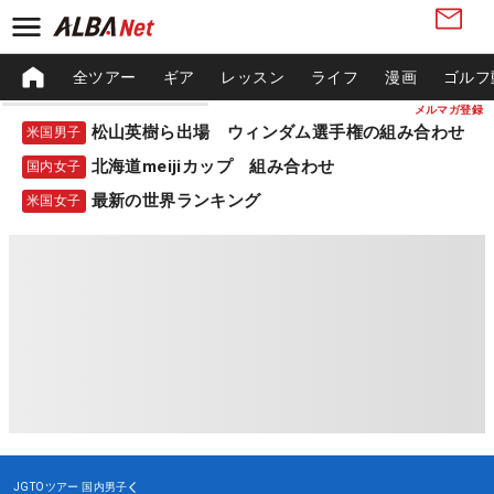
全ツアー
ギア
レッスン
ライフ
漫画
ゴルフ
メルマガ登録
松山英樹ら出場 ウィンダム選手権の組み合わせ
米国男子
北海道meijiカップ 組み合わせ
国内女子
最新の世界ランキング
米国女子
JGTOツアー
国内男子