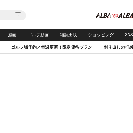
漫画
ゴルフ動画
雑誌出版
ショッピング
SN
ゴルフ場予約／毎週更新！限定優待プラン
削り出しの打