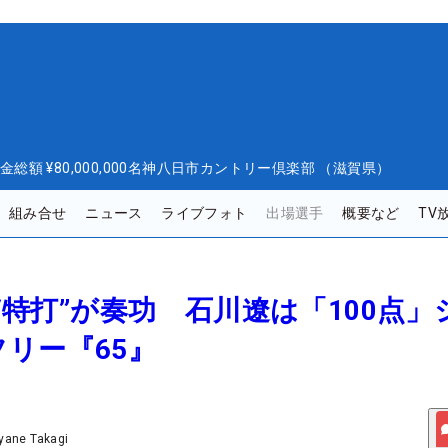
金総額
¥80,000,000
名神八日市カントリー倶楽部 （滋賀県）
組み合せ
ニュース
ライブフォト
出場選手
概要など
TV
の“特打”が奏功 石川遼は「100点」
リー『65』
yane Takagi