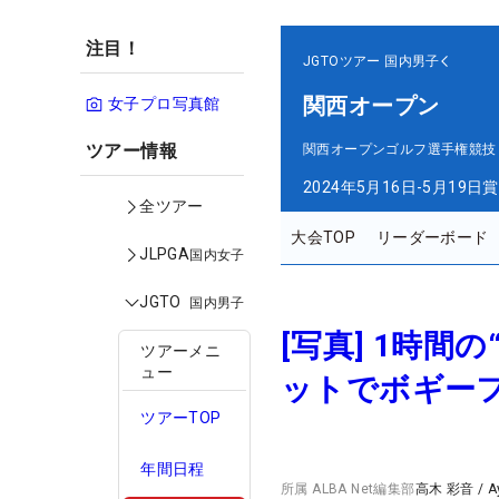
注目！
JGTOツアー
国内男子
関西オープン
女子プロ写真館
ツアー情報
関西オープンゴルフ選手権競技
2024年5月16日-5月19日
賞
全ツアー
大会TOP
リーダーボード
JLPGA
国内女子
JGTO
国内男子
[写真] 1時間
ツアーメニ
ュー
ットでボギーフ
ツアーTOP
年間日程
所属
ALBA Net編集部
高木 彩音
/
A