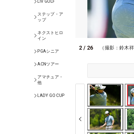
LIV GOLF
ステップ・ア
ップ
ネクストヒロ
イン
2
/
26
（撮影：鈴木
PGAシニア
ACNツアー
アマチュア・
他
LADY GO CUP