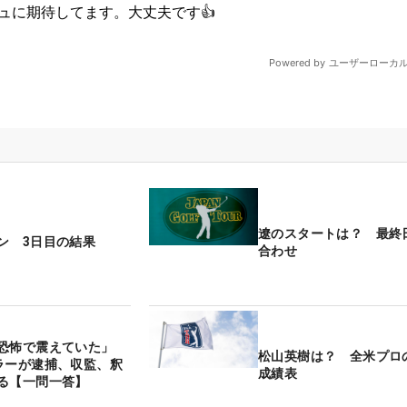
遼のスタートは？ 最終
ン 3日目の結果
合わせ
恐怖で震えていた」
松山英樹は？ 全米プロ
ラーが逮捕、収監、釈
成績表
る【一問一答】