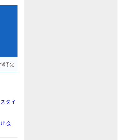
放送予定
新スタイ
る出会