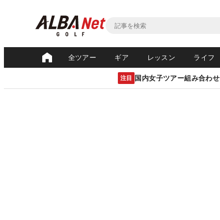
全ツアー
ギア
レッスン
ライフ
国内女子ツアー組み合わせ
注目