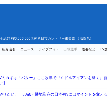
金総額
¥80,000,000
名神八日市カントリー倶楽部 （滋賀県）
組み合せ
ニュース
ライブフォト
出場選手
概要など
TV
Vのカギは「パター」ここ数年で『ミドルアイアンを磨く』
ア】
やりたい」 30歳・幡地隆寛の日本初Vにはマインドを変え