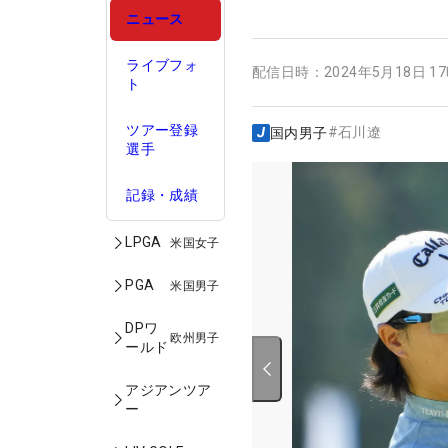
ニュース
ライブフォ
配信日時：
2024年5月18日 1
ト
ツアー登録
#
石川遼
国内男子
選手
記録・成績
LPGA
米国女子
PGA
米国男子
DPワ
欧州男子
ールド
アジアンツア
ー