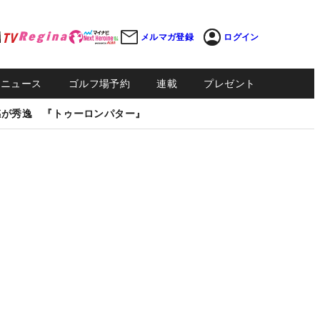
メルマガ登録
ログイン
Sニュース
ゴルフ場予約
連載
プレゼント
感が秀逸 『トゥーロンパター』