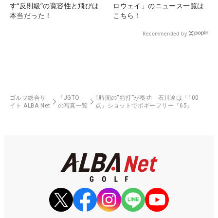
す“反則級”の寛容性と飛びは
ロウェイ」のニュース一覧は
本当だった！
こちら！
Recommended by
ゴルフ総合サ
「JGTO」
1時間の“特打”が奏功 石川遼は「100
イト ALBA Net
の写真一覧
点」ショットでボギーフリー『65』