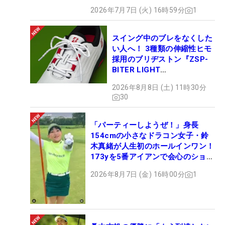
2026年7月7日 (火) 16時59分
1
スイング中のブレをなくした
い人へ！ 3種類の伸縮性ヒモ
採用のブリヂストン『ZSP-
BITER LIGHT
MAGICLACE』、8月8日デビ
2026年8月8日 (土) 11時30分
ュー
30
「パーティーしようぜ！」身長
154cmの小さなドラコン女子・鈴
木真緒が人生初のホールインワン！
173yを5番アイアンで会心のショッ
ト
2026年8月7日 (金) 16時00分
1