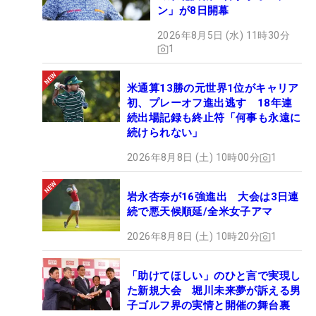
ン」が8日開幕
2026年8月5日 (水) 11時30分
1
米通算13勝の元世界1位がキャリア
初、プレーオフ進出逃す 18年連
続出場記録も終止符「何事も永遠に
続けられない」
2026年8月8日 (土) 10時00分
1
岩永杏奈が16強進出 大会は3日連
続で悪天候順延/全米女子アマ
2026年8月8日 (土) 10時20分
1
「助けてほしい」のひと言で実現し
た新規大会 堀川未来夢が訴える男
子ゴルフ界の実情と開催の舞台裏