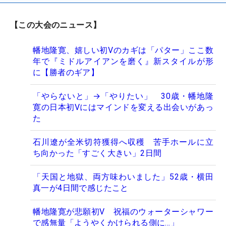
【この大会のニュース】
幡地隆寛、嬉しい初Vのカギは「パター」ここ数
年で『ミドルアイアンを磨く』新スタイルが形
に【勝者のギア】
「やらないと」→「やりたい」 30歳・幡地隆
寛の日本初Vにはマインドを変える出会いがあっ
た
石川遼が全米切符獲得へ収穫 苦手ホールに立
ち向かった「すごく大きい」2日間
「天国と地獄、両方味わいました」52歳・横田
真一が4日間で感じたこと
幡地隆寛が悲願初V 祝福のウォーターシャワー
で感無量「ようやくかけられる側に…」