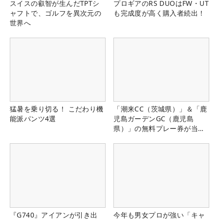
スイスの叡智が生んだTPTシ
プロギアのRS DUOはFW・UT
ャフトで、ゴルフを異次元の
も完成度が高く購入者続出！
世界へ
猛暑を乗り切る！ こだわり機
「潮来CC（茨城県）」＆「鹿
能派パンツ4選
児島ガーデンGC（鹿児島
県）」の無料プレー券が当た
る！！
『G740』アイアンが引き出
今年も男女プロが強い「キャ