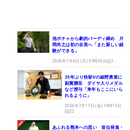
池ポチャから劇的バーディ締め 片
岡尚之は初の全英へ「また新しい経
験ができる」
2026年7月6日 (月) 07時55分
1
35年ぶり快挙Vの細野勇策に
副賞贈呈 ダイヤ入りメダル
など授与「来年もここにいら
れるように」
2026年7月17日 (金) 14時15分
22
あふれる熊本への思い 首位発進・