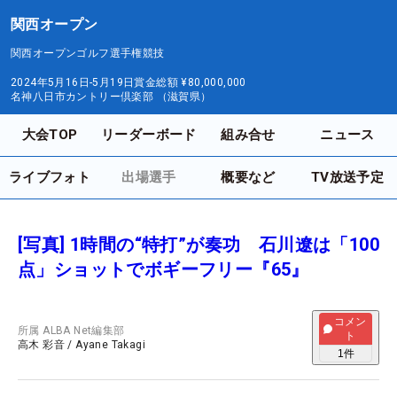
関西オープン
関西オープンゴルフ選手権競技
2024年5月16日-5月19日
賞金総額
¥80,000,000
名神八日市カントリー倶楽部 （滋賀県）
大会TOP
リーダーボード
組み合せ
ニュース
ライブフォト
出場選手
概要など
TV放送予定
[写真] 1時間の“特打”が奏功 石川遼は「100
点」ショットでボギーフリー『65』
コメン
所属
ALBA Net編集部
ト
高木 彩音
/
Ayane Takagi
1
件