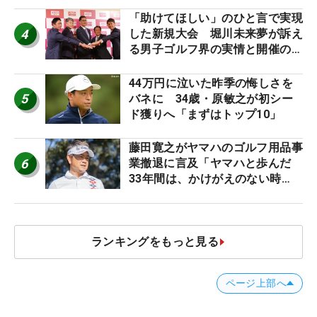
「助けてほしい」のひと言で実現
4
した新規大会 堀川未来夢が訴え
る男子ゴルフ界の実情と開催の舞
台裏
44万円に泣いた昨季の悔しさを
5
バネに 34歳・原敏之が初シー
ド獲りへ「まずはトップ10」
藤田寛之がヤマハのゴルフ用品事
6
業撤退に言及「ヤマハと歩んだ
33年間は、かけがえのない時
間」
ランキングをもっと見る
ページ上部へ