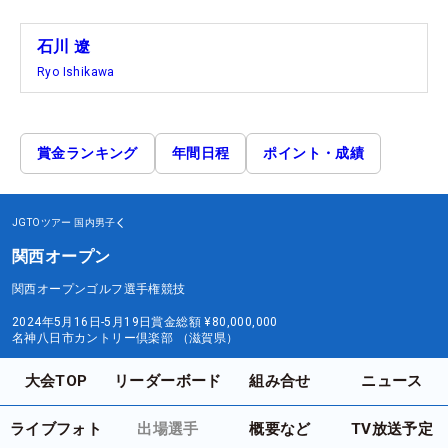
石川 遼
Ryo Ishikawa
賞金ランキング
年間日程
ポイント・成績
JGTOツアー
国内男子
関西オープン
関西オープンゴルフ選手権競技
2024年5月16日-5月19日
賞金総額
¥80,000,000
名神八日市カントリー倶楽部 （滋賀県）
大会TOP
リーダーボード
組み合せ
ニュース
ライブフォト
出場選手
概要など
TV放送予定