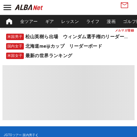
全ツアー
ギア
レッスン
ライフ
漫画
ゴルフ
メルマガ登録
松山英樹ら出場 ウィンダム選手権のリーダーボード
米国男子
北海道meijiカップ リーダーボード
国内女子
最新の世界ランキング
米国女子
JGTOツアー
国内男子