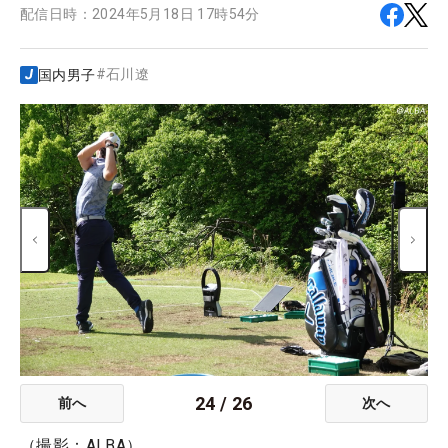
配信日時：
2024年5月18日 17時54分
#
石川遼
国内男子
24
/
26
前へ
次へ
（撮影：ALBA）