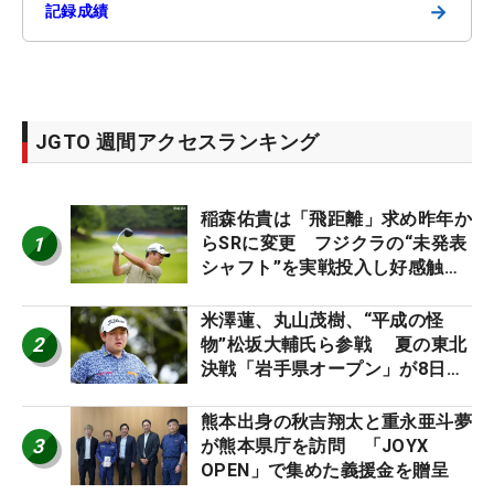
→
記録成績
JGTO 週間アクセスランキング
稲森佑貴は「飛距離」求め昨年か
1
らSRに変更 フジクラの“未発表
シャフト”を実戦投入し好感触
「つかまえにいける」【男子ツア
ーのヒトネタ！】
米澤蓮、丸山茂樹、“平成の怪
2
物”松坂大輔氏ら参戦 夏の東北
決戦「岩手県オープン」が8日開
幕
熊本出身の秋吉翔太と重永亜斗夢
3
が熊本県庁を訪問 「JOYX
OPEN」で集めた義援金を贈呈