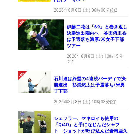
2026年8月8日 (土) 06時00分
2
伊藤二花は「69」と巻き返し
決勝進出圏内へ 谷田侑里香
は予選落ち濃厚/米女子下部
ツアー
2026年8月8日 (土) 10時15分
1
石川遼は終盤の4連続バーディで決
勝進出 杉浦悠太は予選落ち/米男
子下部
2026年8月8日 (土) 10時33分
1
シェフラー、マキロイも使用の
『Qi4D』と手になじんだシャフ
ト ショットが呼び込んだ岩﨑亜久