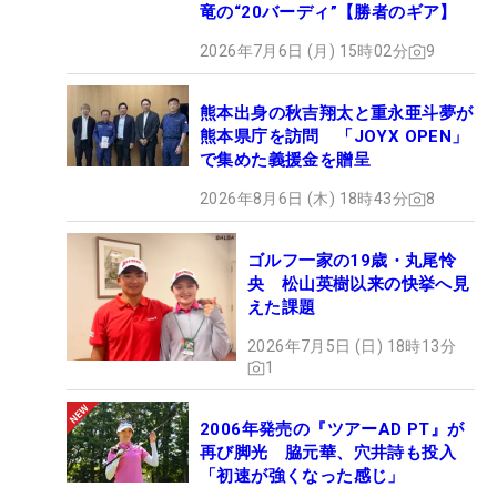
竜の“20バーディ”【勝者のギア】
2026年7月6日 (月) 15時02分
9
熊本出身の秋吉翔太と重永亜斗夢が
熊本県庁を訪問 「JOYX OPEN」
で集めた義援金を贈呈
2026年8月6日 (木) 18時43分
8
ゴルフ一家の19歳・丸尾怜
央 松山英樹以来の快挙へ見
えた課題
2026年7月5日 (日) 18時13分
1
2006年発売の『ツアーAD PT』が
再び脚光 脇元華、穴井詩も投入
「初速が強くなった感じ」