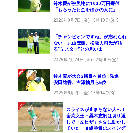
鈴木愛が被災地に1000万円寄付
「もらったお金をほかの人に」
2026年8月7日 (金) 18時10分
19
「チャンピオンですね」が忘れられ
ない 丸山茂樹、松坂大輔氏が語
る“ミスター”との思い出
2026年7月24日 (金) 07時00分
4
鈴木愛が大会2勝目へ首位T発進
安田祐香、吉澤柚月ら5位
2026年8月7日 (金) 16時14分
1
スライスが止まらない人へ！
全英女王・桑木志帆は切り返
しで「左ヒザ」を先に動かし
ていた #優勝者のスイング