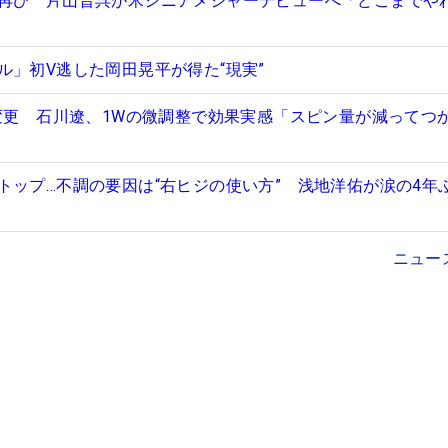
再び 片山晋呉が米シニアメジャーデビューへ「どこまでや
ル」初V逃した岡田晃平が得た“現実”
線変更 石川遼、1Wの微調整で効果実感「スピン量が減ってつ
トップ…不調の要因は“右ヒジの使い方” 浅地洋佑が涙の4年
ニュー