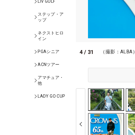
LIV GOLF
ステップ・ア
ップ
ネクストヒロ
イン
4
/
31
（撮影：ALBA
PGAシニア
ACNツアー
アマチュア・
他
LADY GO CUP