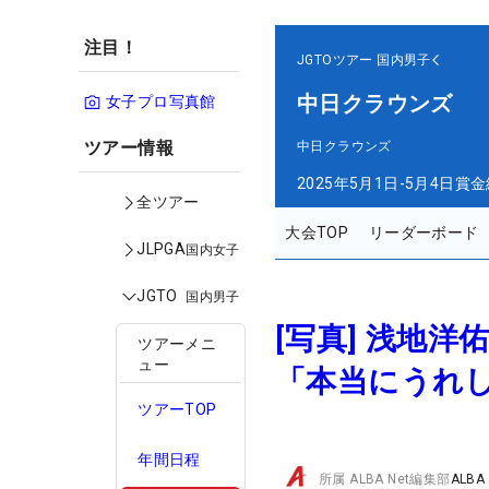
注目！
JGTOツアー
国内男子
中日クラウンズ
女子プロ写真館
ツアー情報
中日クラウンズ
2025年5月1日-5月4日
賞金
全ツアー
大会TOP
リーダーボード
JLPGA
国内女子
JGTO
国内男子
[写真] 浅地
ツアーメニ
ュー
「本当にうれし
ツアーTOP
年間日程
所属
ALBA Net編集部
ALBA