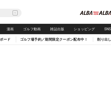
漫画
ゴルフ動画
雑誌出版
ショッピング
SN
ボード
ゴルフ場予約／期間限定クーポン配布中！
削り出