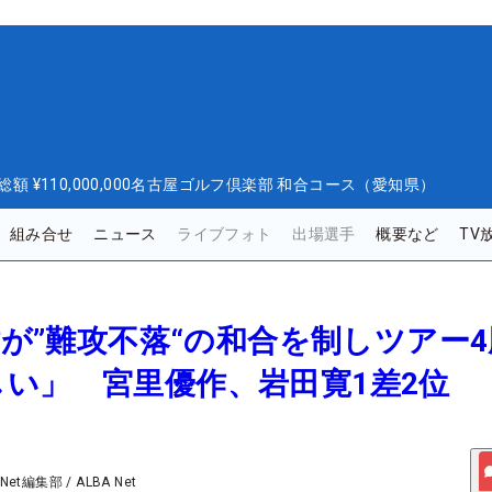
総額
¥110,000,000
名古屋ゴルフ倶楽部 和合コース（愛知県）
組み合せ
ニュース
ライブフォト
出場選手
概要など
TV
洋佑が”難攻不落“の和合を制しツアー
い」 宮里優作、岩田寛1差2位
 Net編集部
/
ALBA Net