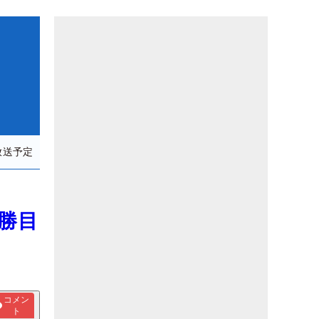
放送予定
4勝目
コメン
ト