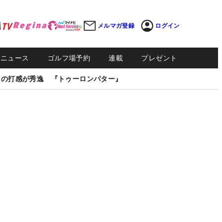
メルマガ登録
ログイン
Sニュース
ゴルフ場予約
連載
プレゼント
しの打感が秀逸 『トゥーロンパター』