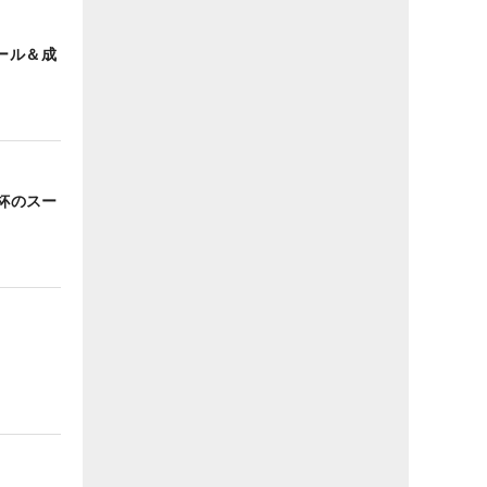
ール＆成
澤杯のスー
】