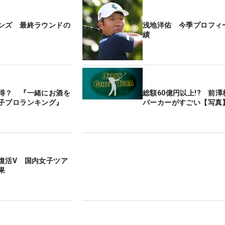
ンズ 最終ラウンドの
浅地洋佑 今季プロフィ
績
得？ 『一緒にお酒を
総額60億円以上!? 前
子プロランキング』
パーカーがすごい【写真
復活V 国内女子ツア
果