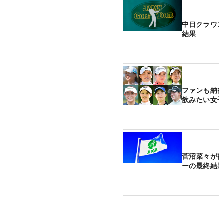
中日クラウ
結果
ファンも納
飲みたい女
菅沼菜々が
ーの最終結