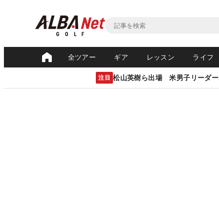
全ツアー
ギア
レッスン
ライフ
松山英樹ら出場 米男子リーダー
注目