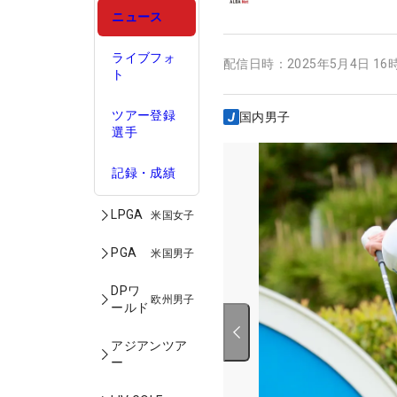
ニュース
ライブフォ
配信日時：
2025年5月4日 16
ト
ツアー登録
国内男子
選手
記録・成績
LPGA
米国女子
PGA
米国男子
DPワ
欧州男子
ールド
アジアンツア
ー