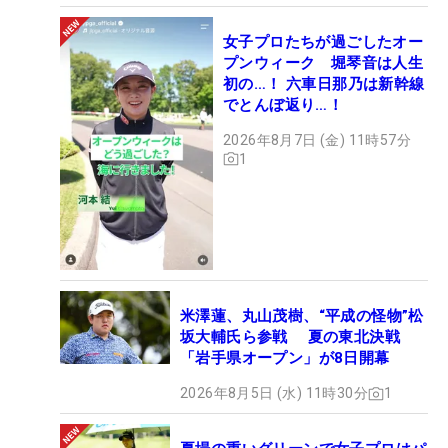
女子プロたちが過ごしたオー
プンウィーク 堀琴音は人生
初の…！ 六車日那乃は新幹線
でとんぼ返り…！
2026年8月7日 (金) 11時57分
1
米澤蓮、丸山茂樹、“平成の怪物”松
坂大輔氏ら参戦 夏の東北決戦
「岩手県オープン」が8日開幕
2026年8月5日 (水) 11時30分
1