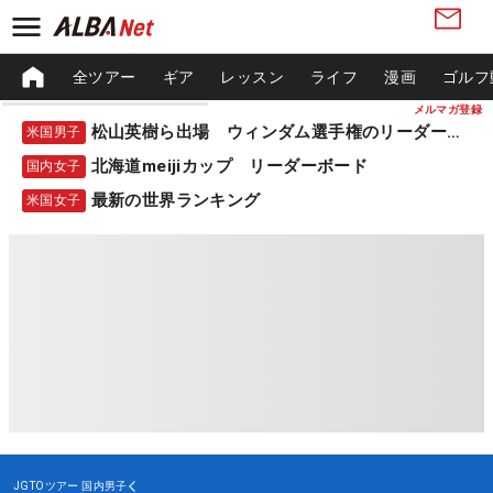
全ツアー
ギア
レッスン
ライフ
漫画
ゴルフ
メルマガ登録
松山英樹ら出場 ウィンダム選手権のリーダーボード
米国男子
北海道meijiカップ リーダーボード
国内女子
最新の世界ランキング
米国女子
JGTOツアー
国内男子