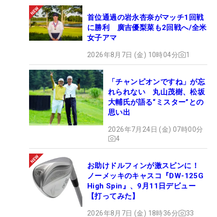
首位通過の岩永杏奈がマッチ1回戦
に勝利 廣吉優梨菜も2回戦へ/全米
女子アマ
2026年8月7日 (金) 10時04分
1
「チャンピオンですね」が忘
れられない 丸山茂樹、松坂
大輔氏が語る“ミスター”との
思い出
2026年7月24日 (金) 07時00分
4
お助けドルフィンが激スピンに！
ノーメッキのキャスコ『DW-125G
High Spin』、9月11日デビュー
【打ってみた】
2026年8月7日 (金) 18時36分
33