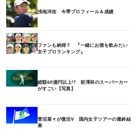
浅地洋佑 今季プロフィール＆成績
ファンも納得？ 『一緒にお酒を飲みたい
女子プロランキング』
総額60億円以上!? 前澤杯のスーパーカー
がすごい【写真】
菅沼菜々が復活V 国内女子ツアーの最終結
果