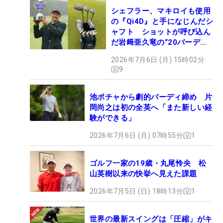
シェフラー、マキロイも使用
の『Qi4D』と手になじんだシ
ャフト ショットが呼び込ん
だ岩﨑亜久竜の“20バーデ
ィ”【勝者のギア】
2026年7月6日 (月) 15時02分
9
池ポチャから劇的バーディ締め 片
岡尚之は初の全英へ「また新しい経
験ができる」
2026年7月6日 (月) 07時55分
1
ゴルフ一家の19歳・丸尾怜央 松
山英樹以来の快挙へ見えた課題
2026年7月5日 (日) 18時13分
1
世界の最新スイングは「圧縮」がキ