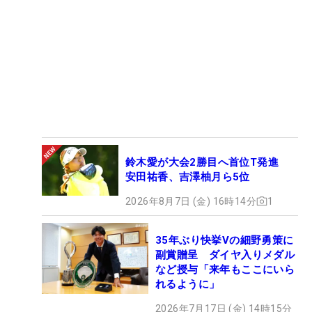
鈴木愛が大会2勝目へ首位T発進
安田祐香、吉澤柚月ら5位
2026年8月7日 (金) 16時14分
1
35年ぶり快挙Vの細野勇策に
副賞贈呈 ダイヤ入りメダル
など授与「来年もここにいら
れるように」
2026年7月17日 (金) 14時15分