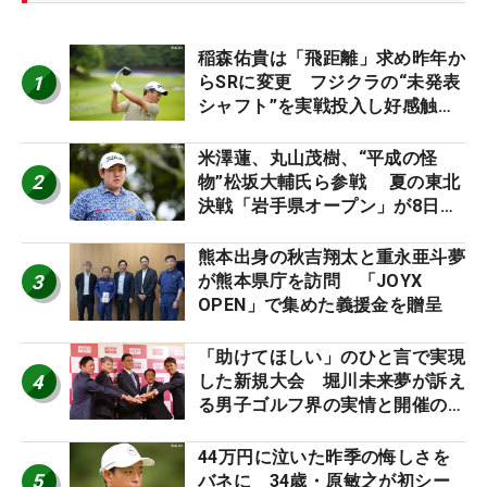
稲森佑貴は「飛距離」求め昨年か
1
らSRに変更 フジクラの“未発表
シャフト”を実戦投入し好感触
「つかまえにいける」【男子ツア
ーのヒトネタ！】
米澤蓮、丸山茂樹、“平成の怪
2
物”松坂大輔氏ら参戦 夏の東北
決戦「岩手県オープン」が8日開
幕
熊本出身の秋吉翔太と重永亜斗夢
3
が熊本県庁を訪問 「JOYX
OPEN」で集めた義援金を贈呈
「助けてほしい」のひと言で実現
4
した新規大会 堀川未来夢が訴え
る男子ゴルフ界の実情と開催の舞
台裏
44万円に泣いた昨季の悔しさを
5
バネに 34歳・原敏之が初シー