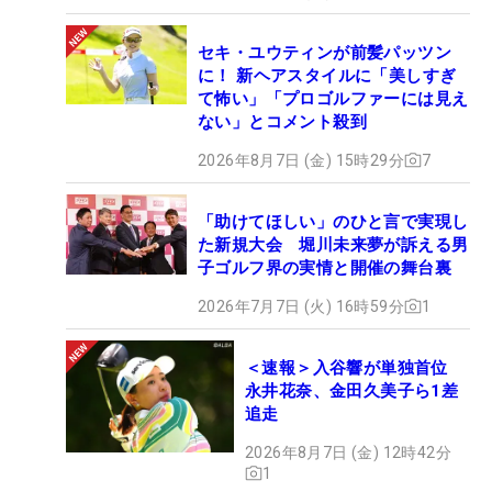
セキ・ユウティンが前髪パッツン
に！ 新ヘアスタイルに「美しすぎ
て怖い」「プロゴルファーには見え
ない」とコメント殺到
2026年8月7日 (金) 15時29分
7
「助けてほしい」のひと言で実現し
た新規大会 堀川未来夢が訴える男
子ゴルフ界の実情と開催の舞台裏
2026年7月7日 (火) 16時59分
1
＜速報＞入谷響が単独首位
永井花奈、金田久美子ら1差
追走
2026年8月7日 (金) 12時42分
1