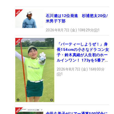
石川遼は12位発進 杉浦悠太20位/
米男子下部
2026年8月7日 (金) 10時29分
1
「パーティーしようぜ！」身
長154cmの小さなドラコン女
子・鈴木真緒が人生初のホー
ルインワン！ 173yを5番アイ
アンで会心のショット
2026年8月7日 (金) 16時00分
1
金田久美子がツアー通算500試合に