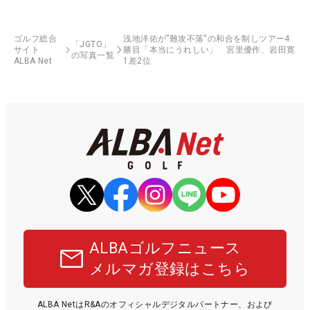
ゴルフ総合
浅地洋佑が”難攻不落“の和合を制しツアー4
「JGTO」
サイト
勝目「本当にうれしい」 宮里優作、岩田寛
の写真一覧
ALBA Net
1差2位
ALBAゴルフニュース
メルマガ登録はこちら
ALBA NetはR&Aのオフィシャルデジタルパートナー、および