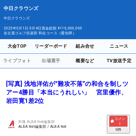
中日クラウンズ
中日クラウンズ
2025年5月1日-5月4日
賞金総額
¥110,000,000
名古屋ゴルフ倶楽部 和合コース（愛知県）
大会TOP
リーダーボード
組み合せ
ニュース
ライブフォト
出場選手
概要など
TV放送予定
[写真] 浅地洋佑が”難攻不落“の和合を制しツ
アー4勝目「本当にうれしい」 宮里優作、
岩田寛1差2位
コメン
所属
ALBA Net編集部
ト
ALBA Net編集部
/
ALBA Net
0
件