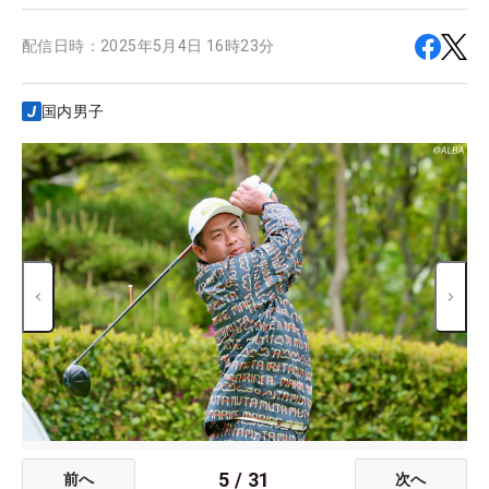
配信日時：
2025年5月4日 16時23分
国内男子
5
/
31
前へ
次へ