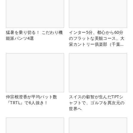
猛暑を乗り切る！ こだわり機
インター5分、都心から60分
能派パンツ4選
のフラットな美観コース。大
栄カントリー俱楽部（千葉
県）
仲宗根澄香が平均パット数
スイスの叡智が生んだTPTシ
『TRTL』で6人抜き！
ャフトで、ゴルフを異次元の
世界へ