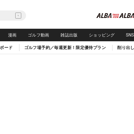
漫画
ゴルフ動画
雑誌出版
ショッピング
SN
ボード
ゴルフ場予約／毎週更新！限定優待プラン
削り出