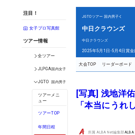
注目！
JGTOツアー
国内男子
中日クラウンズ
女子プロ写真館
ツアー情報
中日クラウンズ
2025年5月1日-5月4日
賞金
全ツアー
大会TOP
リーダーボード
JLPGA
国内女子
JGTO
国内男子
[写真] 浅地
ツアーメニ
ュー
「本当にうれし
ツアーTOP
年間日程
所属
ALBA Net編集部
ALBA