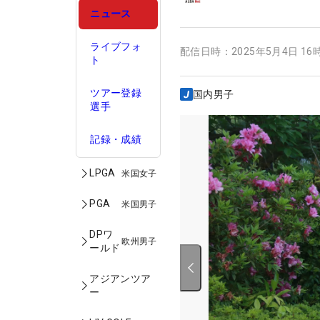
ニュース
ライブフォ
配信日時：
2025年5月4日 16
ト
ツアー登録
国内男子
選手
記録・成績
LPGA
米国女子
PGA
米国男子
DPワ
欧州男子
ールド
アジアンツア
ー