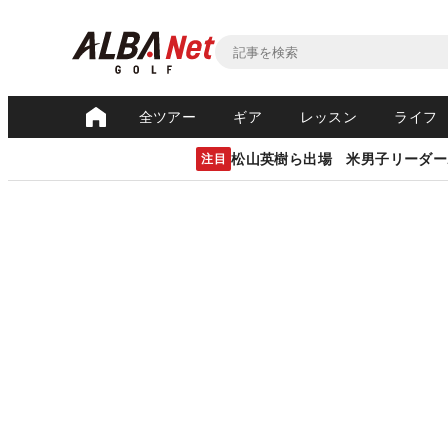
全ツアー
ギア
レッスン
ライフ
松山英樹ら出場 米男子リーダー
注目