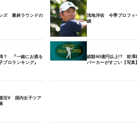
ンズ 最終ラウンドの
浅地洋佑 今季プロフィ
績
得？ 『一緒にお酒を
総額60億円以上!? 前
子プロランキング』
パーカーがすごい【写真
復活V 国内女子ツア
果