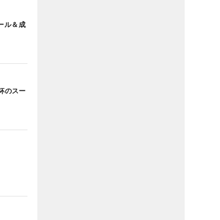
ール＆成
澤杯のスー
】