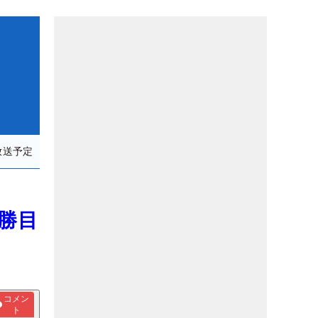
放送予定
4勝目
コメン
ト