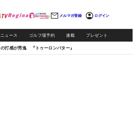
メルマガ登録
ログイン
Sニュース
ゴルフ場予約
連載
プレゼント
しの打感が秀逸 『トゥーロンパター』