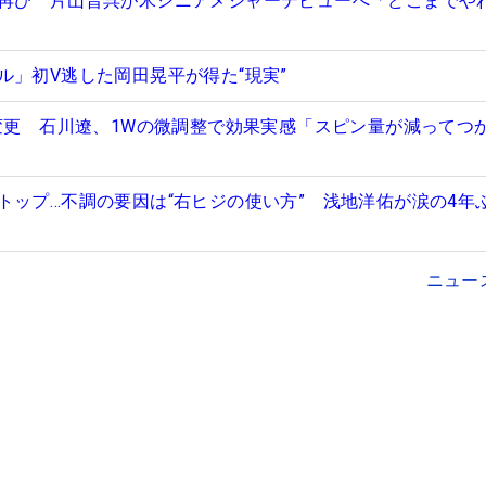
再び 片山晋呉が米シニアメジャーデビューへ「どこまでや
ル」初V逃した岡田晃平が得た“現実”
線変更 石川遼、1Wの微調整で効果実感「スピン量が減ってつ
トップ…不調の要因は“右ヒジの使い方” 浅地洋佑が涙の4年
ニュー