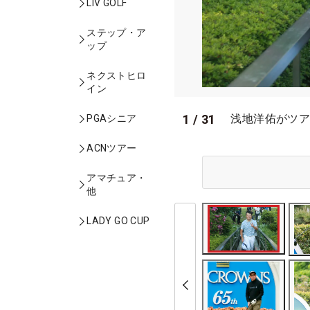
LIV GOLF
ステップ・ア
ップ
ネクストヒロ
イン
1
/
31
浅地洋佑がツア
PGAシニア
ACNツアー
アマチュア・
他
LADY GO CUP