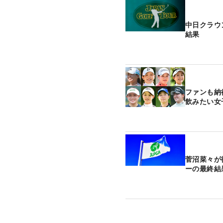
中日クラウ
結果
ファンも納
飲みたい女
菅沼菜々が
ーの最終結