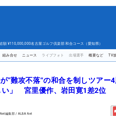
総額
¥110,000,000
名古屋ゴルフ倶楽部 和合コース（愛知県）
組み合せ
ニュース
ライブフォト
出場選手
概要など
TV
洋佑が”難攻不落“の和合を制しツアー
い」 宮里優作、岩田寛1差2位
 Net編集部
/
ALBA Net