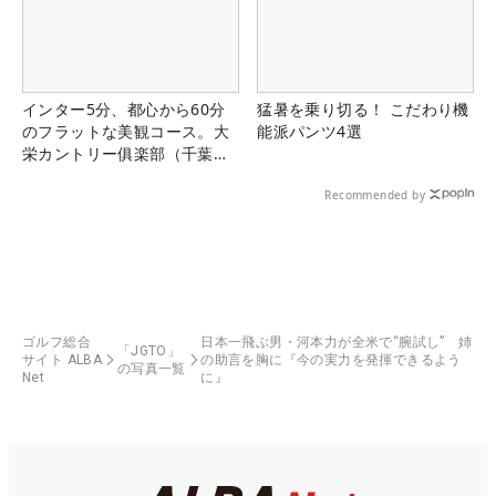
インター5分、都心から60分
猛暑を乗り切る！ こだわり機
のフラットな美観コース。大
能派パンツ4選
栄カントリー俱楽部（千葉
県）
Recommended by
ゴルフ総合
日本一飛ぶ男・河本力が全米で“腕試し” 姉
「JGTO」
サイト ALBA
の助言を胸に『今の実力を発揮できるよう
の写真一覧
Net
に』