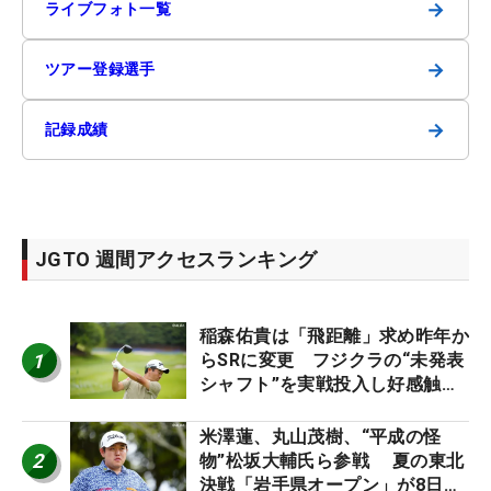
→
ライブフォト一覧
→
ツアー登録選手
→
記録成績
JGTO 週間アクセスランキング
稲森佑貴は「飛距離」求め昨年か
1
らSRに変更 フジクラの“未発表
シャフト”を実戦投入し好感触
「つかまえにいける」【男子ツア
ーのヒトネタ！】
米澤蓮、丸山茂樹、“平成の怪
2
物”松坂大輔氏ら参戦 夏の東北
決戦「岩手県オープン」が8日開