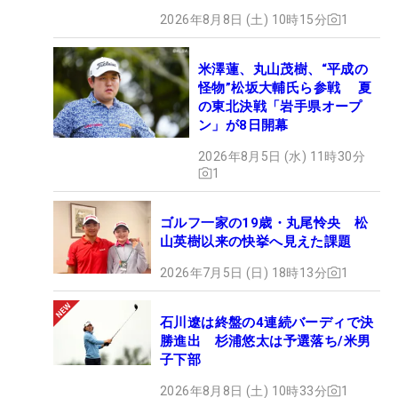
2026年8月8日 (土) 10時15分
1
米澤蓮、丸山茂樹、“平成の
怪物”松坂大輔氏ら参戦 夏
の東北決戦「岩手県オープ
ン」が8日開幕
2026年8月5日 (水) 11時30分
1
ゴルフ一家の19歳・丸尾怜央 松
山英樹以来の快挙へ見えた課題
2026年7月5日 (日) 18時13分
1
石川遼は終盤の4連続バーディで決
勝進出 杉浦悠太は予選落ち/米男
子下部
2026年8月8日 (土) 10時33分
1