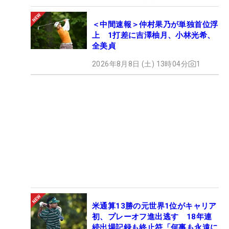
＜中間速報＞仲村果乃が単独首位浮
上 1打差に吉澤柚月、小林光希、
全美貞
2026年8月8日 (土) 13時04分
1
米通算13勝の元世界1位がキャリア
初、プレーオフ進出逃す 18年連
続出場記録も終止符「何事も永遠に