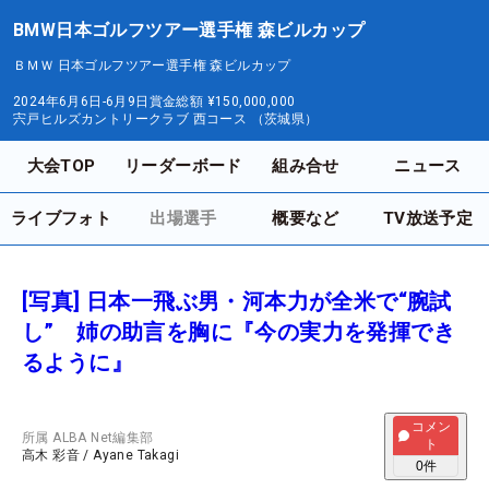
BMW日本ゴルフツアー選手権 森ビルカップ
ＢＭＷ 日本ゴルフツアー選手権 森ビルカップ
2024年6月6日-6月9日
賞金総額
¥150,000,000
宍戸ヒルズカントリークラブ 西コース （茨城県）
大会TOP
リーダーボード
組み合せ
ニュース
ライブフォト
出場選手
概要など
TV放送予定
[写真] 日本一飛ぶ男・河本力が全米で“腕試
し” 姉の助言を胸に『今の実力を発揮でき
るように』
コメン
所属
ALBA Net編集部
ト
高木 彩音
/
Ayane Takagi
0
件