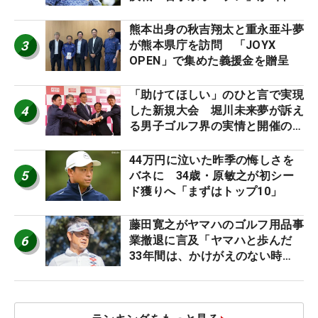
幕
熊本出身の秋吉翔太と重永亜斗夢
3
が熊本県庁を訪問 「JOYX
OPEN」で集めた義援金を贈呈
「助けてほしい」のひと言で実現
4
した新規大会 堀川未来夢が訴え
る男子ゴルフ界の実情と開催の舞
台裏
44万円に泣いた昨季の悔しさを
5
バネに 34歳・原敏之が初シー
ド獲りへ「まずはトップ10」
藤田寛之がヤマハのゴルフ用品事
6
業撤退に言及「ヤマハと歩んだ
33年間は、かけがえのない時
間」