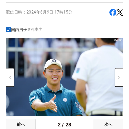
配信日時：
2024年6月9日 17時15分
#
河本力
国内男子
2
/
28
前へ
次へ