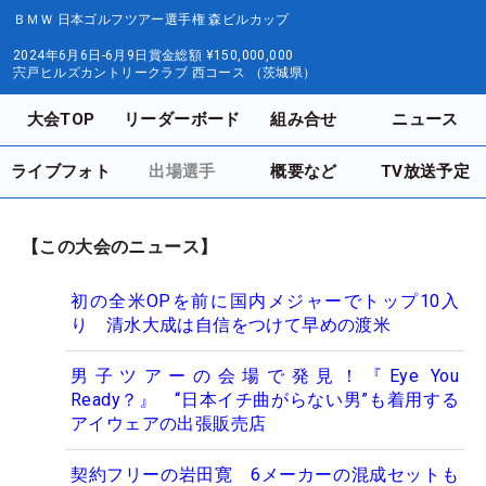
ＢＭＷ 日本ゴルフツアー選手権 森ビルカップ
2024年6月6日-6月9日
賞金総額
¥150,000,000
宍戸ヒルズカントリークラブ 西コース （茨城県）
大会TOP
リーダーボード
組み合せ
ニュース
ライブフォト
出場選手
概要など
TV放送予定
【この大会のニュース】
初の全米OPを前に国内メジャーでトップ10入
り 清水大成は自信をつけて早めの渡米
男子ツアーの会場で発見！『Eye You
Ready？』 “日本イチ曲がらない男”も着用する
アイウェアの出張販売店
契約フリーの岩田寛 6メーカーの混成セットも