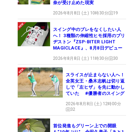
奈が受け止めた現実
2026年8月8日 (土) 10時30分
19
スイング中のブレをなくしたい人
へ！ 3種類の伸縮性ヒモ採用のブリ
ヂストン『ZSP-BITER LIGHT
MAGICLACE』、8月8日デビュー
2026年8月8日 (土) 11時30分
30
スライスが止まらない人へ！
全英女王・桑木志帆は切り返
しで「左ヒザ」を先に動かし
ていた #優勝者のスイング
2026年8月8日 (土) 12時00分
32
首位発進もグリーン上での開眼
も“10年ぶり” 金田久美子「あと1