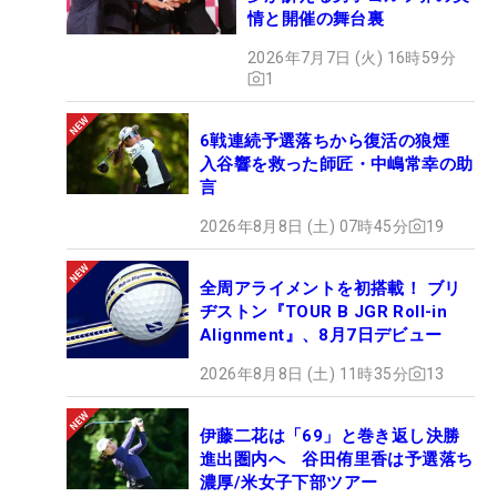
情と開催の舞台裏
2026年7月7日 (火) 16時59分
1
6戦連続予選落ちから復活の狼煙
入谷響を救った師匠・中嶋常幸の助
言
2026年8月8日 (土) 07時45分
19
全周アライメントを初搭載！ ブリ
ヂストン『TOUR B JGR Roll-in
Alignment』、8月7日デビュー
2026年8月8日 (土) 11時35分
13
伊藤二花は「69」と巻き返し決勝
進出圏内へ 谷田侑里香は予選落ち
濃厚/米女子下部ツアー