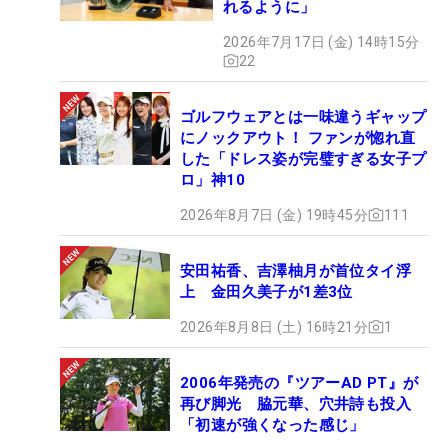
れるように」
2026年7月17日 (金) 14時15分
22
ゴルフウェアとは一味違うギャップ
にノックアウト！ ファンが惚れ直
した「ドレス姿が完璧すぎる女子プ
ロ」神10
2026年8月7日 (金) 19時45分
111
安田祐香、吉澤柚月が首位タイ浮
上 金田久美子が1差3位
2026年8月8日 (土) 16時21分
1
2006年発売の『ツアーAD PT』が
再び脚光 脇元華、穴井詩も投入
「初速が強くなった感じ」