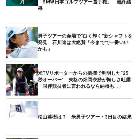
「BMW日本ゴルフツアー選手権」 最終結
果
男子ツアーの会場で“白く輝く”新シャフトを
発見 石川遼は大絶賛「今までで一番いい
かも」
米TVリポーターからの指摘で判明した“25
秒オーバー” 失格の畑岡奈紗が悔しさ吐露
「同伴競技者に言われるなら納得も…」
松山英樹は？ 米男子ツアー・3日目の結果