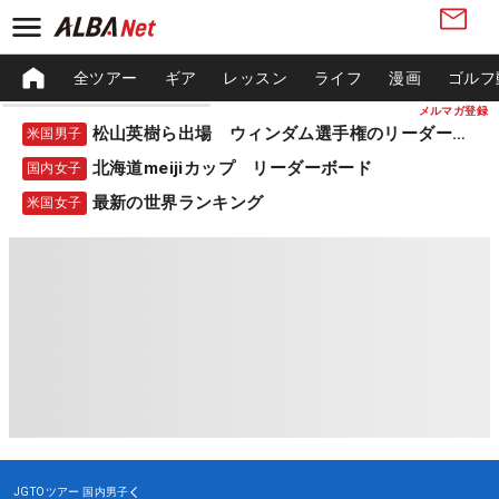
全ツアー
ギア
レッスン
ライフ
漫画
ゴルフ
メルマガ登録
松山英樹ら出場 ウィンダム選手権のリーダーボード
米国男子
北海道meijiカップ リーダーボード
国内女子
最新の世界ランキング
米国女子
JGTOツアー
国内男子