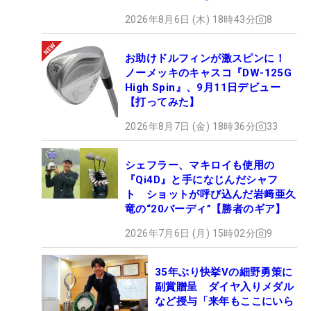
2026年8月6日 (木) 18時43分
8
お助けドルフィンが激スピンに！
ノーメッキのキャスコ『DW-125G
High Spin』、9月11日デビュー
【打ってみた】
2026年8月7日 (金) 18時36分
33
シェフラー、マキロイも使用の
『Qi4D』と手になじんだシャフ
ト ショットが呼び込んだ岩﨑亜久
竜の“20バーディ”【勝者のギア】
2026年7月6日 (月) 15時02分
9
35年ぶり快挙Vの細野勇策に
副賞贈呈 ダイヤ入りメダル
など授与「来年もここにいら