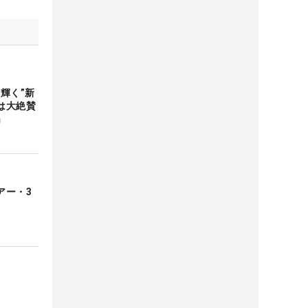
輝く”新
は大絶賛
」
アー・3