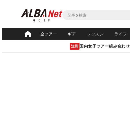
全ツアー
ギア
レッスン
ライフ
国内女子ツアー組み合わせ
注目