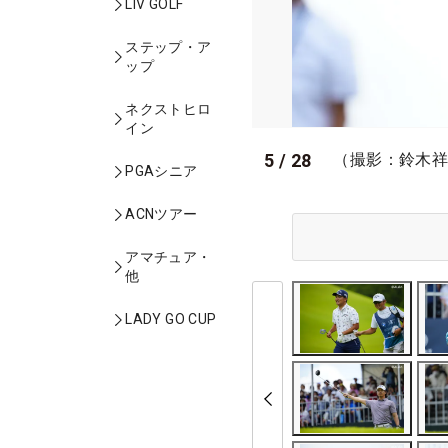
LIV GOLF
ステップ・ア
ップ
ネクストヒロ
イン
5
/
28
（撮影：鈴木
PGAシニア
ACNツアー
アマチュア・
他
LADY GO CUP