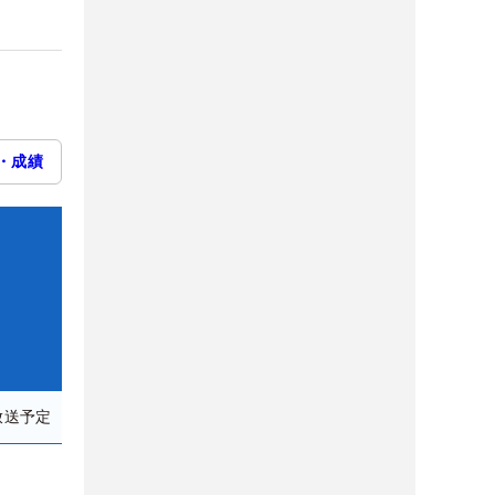
・成績
放送予定