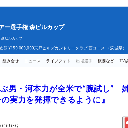
アー選手権 森ビルカップ
 森ビルカップ
総額
¥150,000,000
宍戸ヒルズカントリークラブ 西コース （茨城県）
組み合せ
ニュース
ライブフォト
出場選手
概要など
TV
一飛ぶ男・河本力が全米で“腕試し” 
今の実力を発揮できるように』
yane Takagi