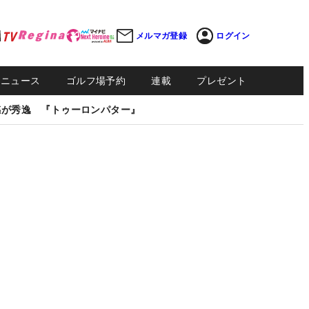
メルマガ登録
ログイン
Sニュース
ゴルフ場予約
連載
プレゼント
感が秀逸 『トゥーロンパター』