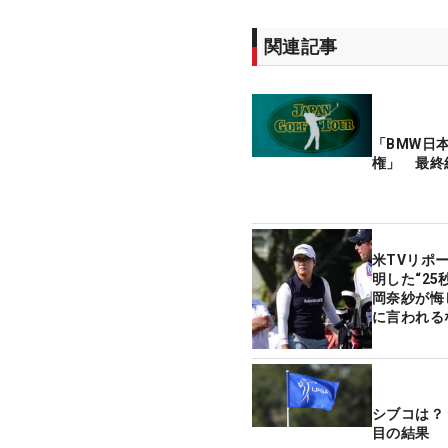
関連記事
「BMW日
権」 最終
米TVリポ
明した“2
岡奈紗が悔
に言われる
シブコは？
目の結果