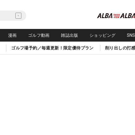
漫画
ゴルフ動画
雑誌出版
ショッピング
SN
ゴルフ場予約／毎週更新！限定優待プラン
削り出しの打