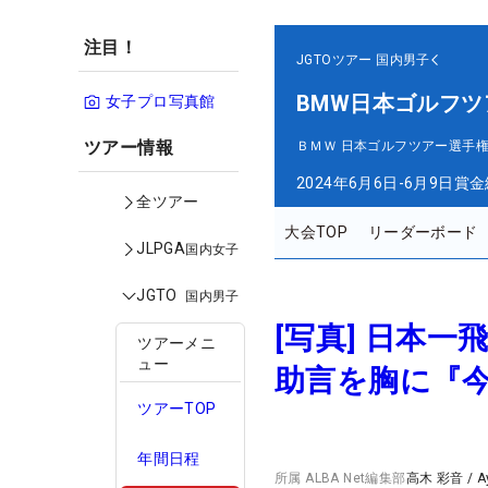
注目！
JGTOツアー
国内男子
BMW日本ゴルフツ
女子プロ写真館
ツアー情報
ＢＭＷ 日本ゴルフツアー選手権
2024年6月6日-6月9日
賞金
全ツアー
大会TOP
リーダーボード
JLPGA
国内女子
JGTO
国内男子
[写真] 日本
ツアーメニ
ュー
助言を胸に『
ツアーTOP
年間日程
所属
ALBA Net編集部
高木 彩音
/
A