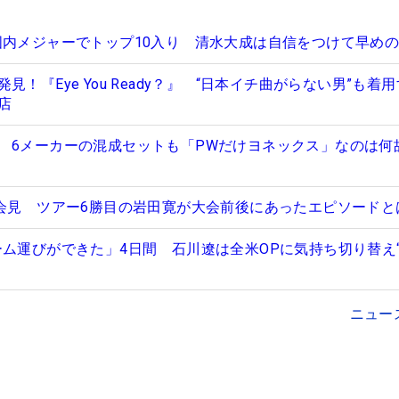
国内メジャーでトップ10入り 清水大成は自信をつけて早め
！『Eye You Ready？』 “日本イチ曲がらない男”も着
店
 6メーカーの混成セットも「PWだけヨネックス」なのは何
勝会見 ツアー6勝目の岩田寛が大会前後にあったエピソードと
ーム運びができた」4日間 石川遼は全米OPに気持ち切り替え
ニュー