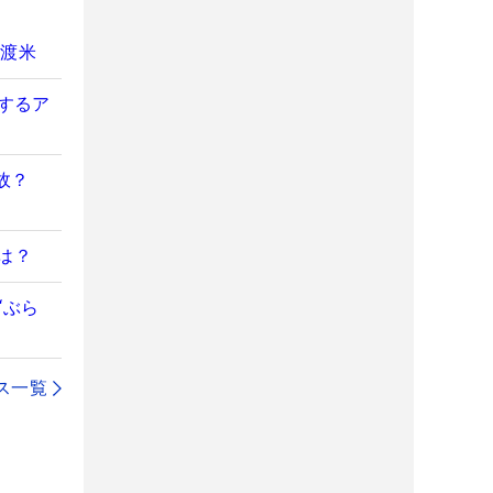
の渡米
用するア
故？
は？
“ぶら
ス一覧