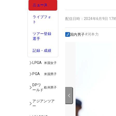
ニュース
ライブフォ
配信日時：
2024年6月9日 17
ト
ツアー登録
#
河本力
国内男子
選手
記録・成績
LPGA
米国女子
PGA
米国男子
DPワ
欧州男子
ールド
アジアンツア
ー