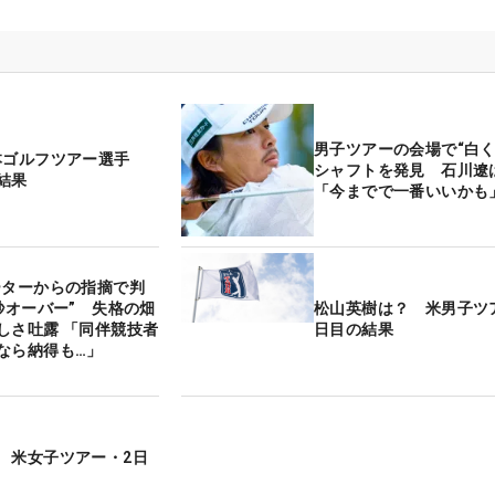
男子ツアーの会場で“白く
本ゴルフツアー選手
シャフトを発見 石川遼
結果
「今までで一番いいかも
ーターからの指摘で判
5秒オーバー” 失格の畑
松山英樹は？ 米男子ツ
しさ吐露 「同伴競技者
日目の結果
なら納得も…」
 米女子ツアー・2日