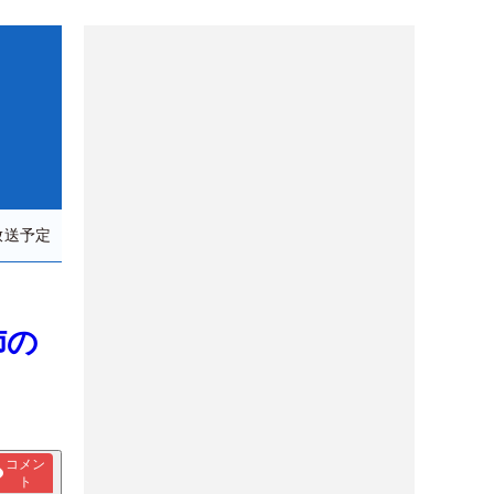
放送予定
姉の
コメン
ト