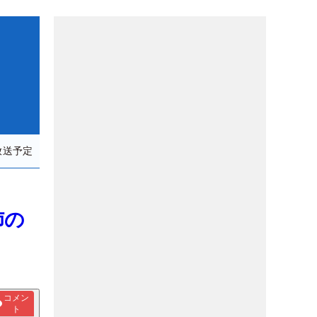
放送予定
姉の
コメン
ト