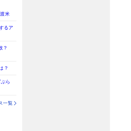
の渡米
用するア
故？
は？
“ぶら
ス一覧