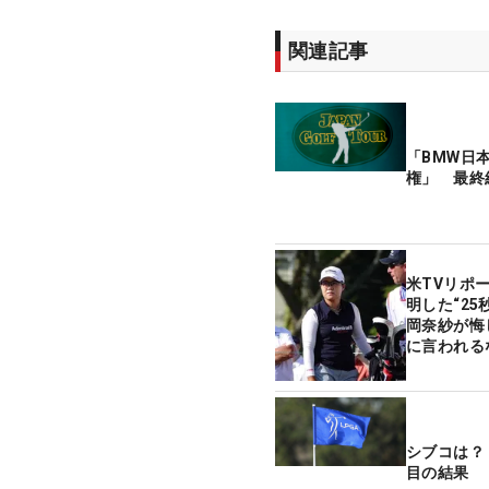
関連記事
「BMW日
権」 最終
米TVリポ
明した“2
岡奈紗が悔
に言われる
シブコは？
目の結果