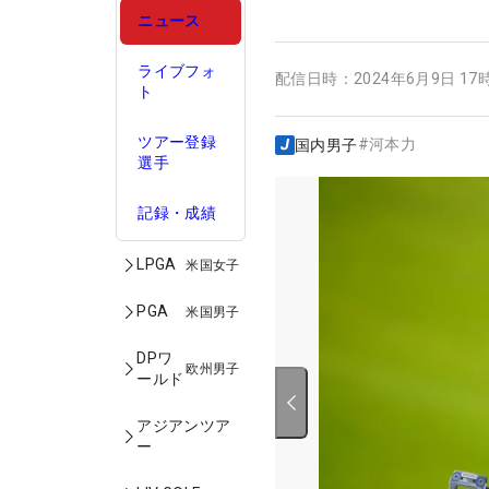
ニュース
ライブフォ
配信日時：
2024年6月9日 17
ト
ツアー登録
#
河本力
国内男子
選手
記録・成績
LPGA
米国女子
PGA
米国男子
DPワ
欧州男子
ールド
アジアンツア
ー