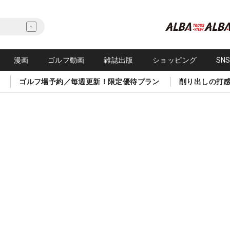
漫画
ゴルフ動画
雑誌出版
ショッピング
SN
ゴルフ場予約／毎週更新！限定優待プラン
削り出しの打