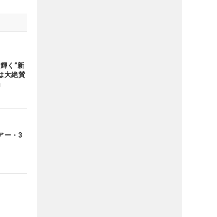
輝く”新
は大絶賛
」
アー・3