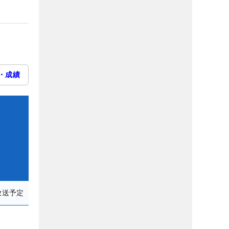
・成績
放送予定