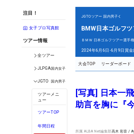
注目！
JGTOツアー
国内男子
BMW日本ゴルフツ
女子プロ写真館
ツアー情報
ＢＭＷ 日本ゴルフツアー選手権
2024年6月6日-6月9日
賞金
全ツアー
大会TOP
リーダーボード
JLPGA
国内女子
JGTO
国内男子
[写真] 日本
ツアーメニ
ュー
助言を胸に『
ツアーTOP
年間日程
所属
ALBA Net編集部
高木 彩音
/
A