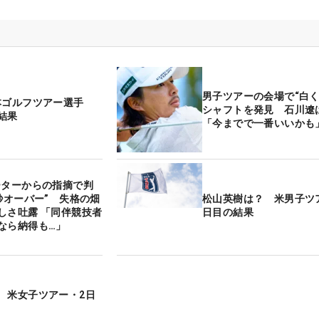
男子ツアーの会場で“白く
本ゴルフツアー選手
シャフトを発見 石川遼
結果
「今までで一番いいかも
ーターからの指摘で判
5秒オーバー” 失格の畑
松山英樹は？ 米男子ツ
しさ吐露 「同伴競技者
日目の結果
なら納得も…」
 米女子ツアー・2日