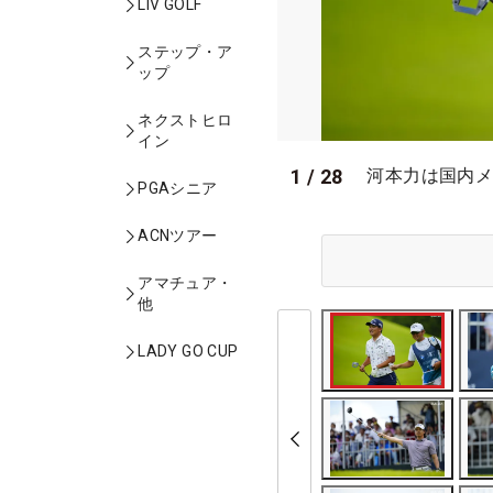
LIV GOLF
ステップ・ア
ップ
ネクストヒロ
イン
1
/
28
河本力は国内メ
PGAシニア
ACNツアー
アマチュア・
他
LADY GO CUP