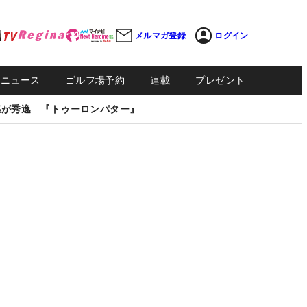
メルマガ登録
ログイン
Sニュース
ゴルフ場予約
連載
プレゼント
感が秀逸 『トゥーロンパター』