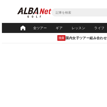
全ツアー
ギア
レッスン
ライフ
国内女子ツアー組み合わせ
注目