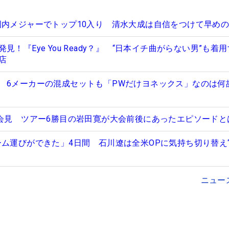
国内メジャーでトップ10入り 清水大成は自信をつけて早め
！『Eye You Ready？』 “日本イチ曲がらない男”も着
店
 6メーカーの混成セットも「PWだけヨネックス」なのは何
勝会見 ツアー6勝目の岩田寛が大会前後にあったエピソードと
ーム運びができた」4日間 石川遼は全米OPに気持ち切り替え
ニュー