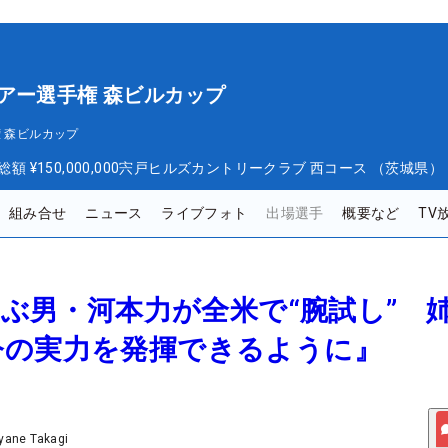
アー選手権 森ビルカップ
 森ビルカップ
総額
¥150,000,000
宍戸ヒルズカントリークラブ 西コース （茨城県）
組み合せ
ニュース
ライブフォト
出場選手
概要など
TV
一飛ぶ男・河本力が全米で“腕試し” 
今の実力を発揮できるように』
yane Takagi