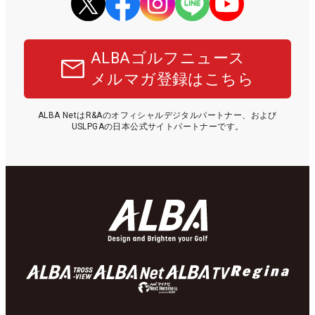
ALBAゴルフニュース
メルマガ登録はこちら
ALBA NetはR&Aのオフィシャルデジタルパートナー、および
USLPGAの日本公式サイトパートナーです。