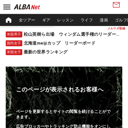
全ツアー
ギア
レッスン
ライフ
漫画
ゴルフ
メルマガ登録
松山英樹ら出場 ウィンダム選手権のリーダーボード
米国男子
北海道meijiカップ リーダーボード
国内女子
最新の世界ランキング
米国女子
このページが表示されるお客様へ
ページを更新するとサイトの閲覧を続けることがで
きます。
広告ブロッカーやトラッキング防止機能をオンにし